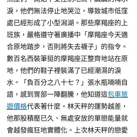
淚，他們無法停止地哭泣，導致城市低窪
處已經形成了小型潟湖。那些摩羯座的上
班族，嚴格遵守著廣播中「摩羯座今天適
合原地踏步，否則將失去襪子」的指令。
數百名西裝筆挺的摩羯座正整齊地站在原
地，他們的鞋子裡裝滿了已經潮濕的淚
水。「負百分之八十七？」張水瓶喃喃自
語，感到胃部一陣翻騰，他知道這
包車旅
遊價格
代表著什麼。林天秤的運勢越差，
他那股積壓已久、無處安放的單戀能量就
會越發瘋狂地實體化。上次林天秤的戀愛