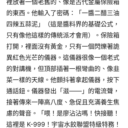
裡放著一個老舊的、像是古代金屬保險箱
的東西。他輸入了密碼：「一醬二醋三油
四辣五蒜泥」（這是醬料界的基礎公式，
只有像他這樣的傳統派才會用）。保險箱
打開，裡面沒有黃金，只有一個閃爍著詭
異紅色光芒的儀器。這儀器很像一個老式
的對講機，但頂部插著一根彎曲的、像韭
菜一樣的天線。他顫抖著拿起儀器，按下
通話鈕。儀器發出「滋——」的電流聲，
接著傳來一陣高八度、急促且充滿養生焦
慮的聲音。「喂！是廖沾沾嗎！快接聽！
這裡是 K-999！宇宙水餃聯盟特級特務！