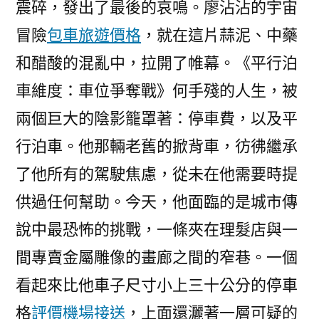
震碎，發出了最後的哀鳴。廖沾沾的宇宙
冒險
包車旅遊價格
，就在這片蒜泥、中藥
和醋酸的混亂中，拉開了帷幕。《平行泊
車維度：車位爭奪戰》何手殘的人生，被
兩個巨大的陰影籠罩著：停車費，以及平
行泊車。他那輛老舊的掀背車，彷彿繼承
了他所有的駕駛焦慮，從未在他需要時提
供過任何幫助。今天，他面臨的是城市傳
說中最恐怖的挑戰，一條夾在理髮店與一
間專賣金屬雕像的畫廊之間的窄巷。一個
看起來比他車子尺寸小上三十公分的停車
格
評價機場接送
，上面還灑著一層可疑的