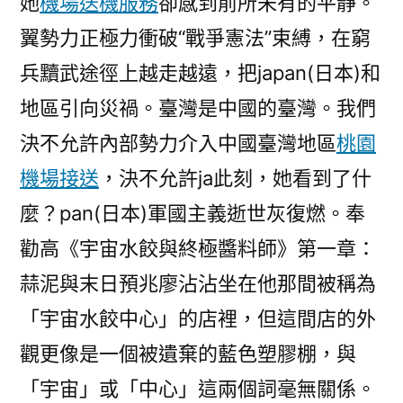
她
機場送機服務
卻感到前所未有的平靜。
翼勢力正極力衝破“戰爭憲法”束縛，在窮
兵黷武途徑上越走越遠，把japan(日本)和
地區引向災禍。臺灣是中國的臺灣。我們
決不允許內部勢力介入中國臺灣地區
桃園
機場接送
，決不允許ja此刻，她看到了什
麼？pan(日本)軍國主義逝世灰復燃。奉
勸高《宇宙水餃與終極醬料師》第一章：
蒜泥與末日預兆廖沾沾坐在他那間被稱為
「宇宙水餃中心」的店裡，但這間店的外
觀更像是一個被遺棄的藍色塑膠棚，與
「宇宙」或「中心」這兩個詞毫無關係。