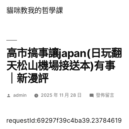
跳
貓咪教我的哲學課
至
主
要
內
高市搞事讓japan(日玩翻
容
天松山機場接送本)有事
｜新漫評
作
在
admin
2025 年 11 月 28 日
發佈留言
者:
〈高
市
搞
requestId:69297f39c4ba39.23784619
事