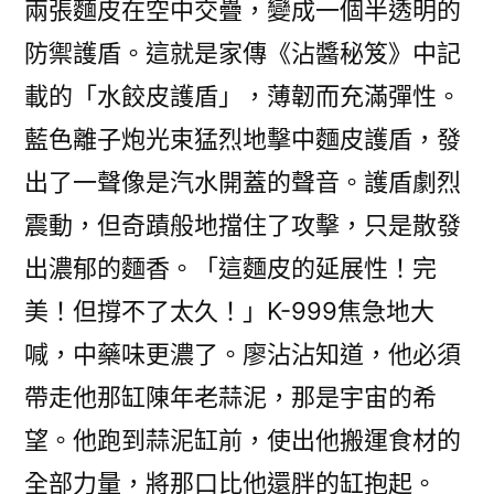
兩張麵皮在空中交疊，變成一個半透明的
防禦護盾。這就是家傳《沾醬秘笈》中記
載的「水餃皮護盾」，薄韌而充滿彈性。
藍色離子炮光束猛烈地擊中麵皮護盾，發
出了一聲像是汽水開蓋的聲音。護盾劇烈
震動，但奇蹟般地擋住了攻擊，只是散發
出濃郁的麵香。「這麵皮的延展性！完
美！但撐不了太久！」K-999焦急地大
喊，中藥味更濃了。廖沾沾知道，他必須
帶走他那缸陳年老蒜泥，那是宇宙的希
望。他跑到蒜泥缸前，使出他搬運食材的
全部力量，將那口比他還胖的缸抱起。