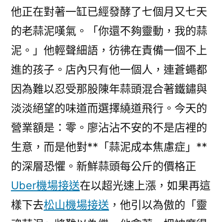
他正在對著一缸已經發酵了七個月又七天
的老蒜泥嘆氣。「你還不夠靈動，我的蒜
泥。」他輕聲細語，彷彿在責備一個不上
進的孩子。店內只有他一個人，連蒼蠅都
因為難以忍受那股陳年蒜頭混合著鐵鏽與
淡淡絕望的味道而選擇繞道飛行。今天的
營業額是：零。廖沾沾不安的不是店裡的
生意，而是他對**「蒜泥成本焦慮症」**
的深層恐懼。新鮮蒜頭每公斤的價格正
Uber機場接送
在以超光速上漲，如果再這
樣下去
松山機場接送
，他引以為傲的「靈