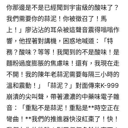
你那邊是不是已經聞到宇宙級的酸味了？
我們需要你的蒜泥！你被徵召了！馬
上！」廖沾沾的耳朵被這聲音震得嗡嗡作
響，他捏著對講機，困惑地喊道：「特
務？酸味？等等！我聞到的不是酸味！是
麵粉過度膨脹的焦慮味！還有，我現在走
不開！我的陳年老蒜泥需要每隔三小時的
溫和震動！」「蒜泥？」對面傳來K-999
崩潰的尖叫聲，帶著濃濃的中藥味電子雜
音：「重點不是蒜泥！重點是**時空正在
彎曲！**我們的推進器快沒紅棗了！快！