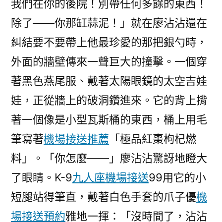
我們在你的後院！別帶任何多餘的東西！
除了——你那缸蒜泥！」就在廖沾沾還在
糾結要不要帶上他最珍愛的那把銀勺時，
外面的牆壁傳來一聲巨大的撞擊。一個穿
著黑色燕尾服、戴著太陽眼鏡的太空吉娃
娃，正從牆上的破洞鑽進來。它的背上揹
著一個像是小型瓦斯桶的東西，桶上用毛
筆寫著
機場接送推薦
「極品紅棗枸杞燃
料」。「你怎麼——」廖沾沾驚訝地瞪大
了眼睛。K-9
九人座機場接送
99用它的小
短腿站得筆直，戴著白色手套的爪子優
機
場接送預約
雅地一揮：「沒時間了，沾沾