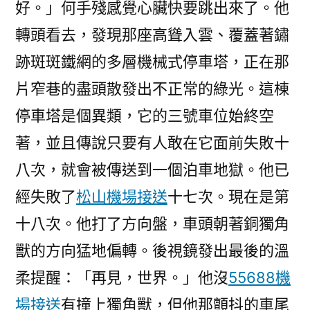
好。」何手殘感覺心臟快要跳出來了。他
轉頭看去，發現那座高聳入雲、覆蓋著鏽
跡斑斑鐵網的多層機械式停車塔，正在那
片窄巷的盡頭散發出不正常的綠光。這棟
停車塔是個異類，它的三號車位始終空
著，並且傳說只要有人敢在它面前失敗十
八次，就會被傳送到一個泊車地獄。他已
經失敗了
松山機場接送
十七次。現在是第
十八次。他打了方向盤，車頭朝著銅獨角
獸的方向猛地偏轉。後視鏡發出最後的溫
柔提醒：「再見，世界。」他沒
55688機
場接送
有撞上獨角獸，但他那顫抖的車尾