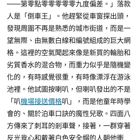
——第零點零零零零零九度偏差。」落款
人是「倒車王」。他趕緊從車窗探出頭，
發現周圍不再是熟悉的城市街道，而是一
望無際、由無數白線和編號組成的巨大網
格。這裡的空氣聞起來像是新買的輪胎和
劣質香水的混合物，而重力似乎是隨機變
化的，有時感覺很重，有時像漂浮在游泳
池裡。他試圖按喇叭，但喇叭發出的不是
「叭
機場接送價格
叭」，而是他童年時學
會的、關於泊車口訣的魔性兒歌。四面八
方傳來了刺耳的剎車聲，接著，一群穿著
反光背心和戴著白色安全帽的人朝他衝