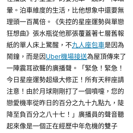
暈。泊車維度的生活，比他想象中還要無
理頭一百萬倍。《失控的星座運勢與單戀
狂想曲》張水瓶從他那張覆蓋著七層舊報
紙的單人床上驚醒，不
九人座包車
是因為
鬧鐘，而是因
Uber機場接送
為屋頂傳來了
一陣震耳欲聾的廣播聲。「緊急！緊急！
今日星座運勢超級大修正！所有天秤座請
注意！由於月球剛剛打了一個噴嚏，您的
戀愛機率從昨日的百分之九十九點九，陡
降至負百分之八十七！」廣播員的聲音聽
起來像是一個正在經歷中年危機的雙子