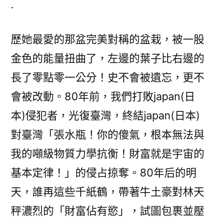
.
讓
japan(日
歷她最愛的那盆完美對稱的盆栽，被一股
玩
翻
金色的能量扭曲了，左邊的葉子比右邊的
天
長了零點零一公分！史不會被遺忘，更不
松
山
會被改動。80年前，我們打敗japan(日
機
本)侵犯者，光復臺灣，終結japan(日本)
場
對臺灣「張水瓶！你的傻氣，根本無法與
接
送
我的噸級物質力學抗衡！財富就是宇宙的
本)
基本定律！」的侵占掠奪。80年后的明
有
事
天，誰再這些千紙鶴，帶著牛土豪對林天
｜
秤濃烈的「財富佔有慾」，試圖包裹並壓
新