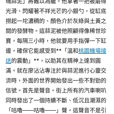
魂蒜泥」將難以為繼。他拿著一把被磨得
光滑、閃耀著不祥光芒的小銀勺，從缸底
撈起一坨濃稠的、顏色介於灰綠與土黃之
間的發酵物。這蒜泥被他照顧得像稀世珍
寶，每隔三小時，他就要用手指彈一下缸
邊，確保它能感受到**「溫和
桃園機場接
送
的震動」**，以助其在精神上達到圓
滿。就在廖沾沾專注於與蒜泥進行心靈交
流時，外面的世界開始發出一些不對勁的
信號。首先是聲音。街上所有的汽車喇叭
同時發出了一個持續不斷、低沉且潮濕的
「咕嚕——咕嚕——」聲。這聲音不是引