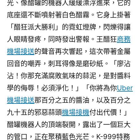
光、像醋罐的機器人緩緩漂浮進來，它的
底座還不斷噴射著白色醋霧。它身上掛著
「醋狂派大勝利」的霓虹燈牌，閃爍得讓
人眼睛發疼，同時發出警報。王醋狂
商務
機場接送
的聲音再次響起，這次帶著金屬
回音的嘲弄，刺耳得像是磨砂紙。「廖沾
沾！你那充滿腐敗氣味的蒜泥，是對醬料
學的侮辱！必須淨化！」「你將為你
Uber
機場接送
那百分之五的醬油，以及百分之
九十五的邪惡蒜頭
機場接機
付出代價！」
醋罐機器人的頂端裂開，露出了一個巨大
的管口，正在聚積藍色光芒。K-999特務