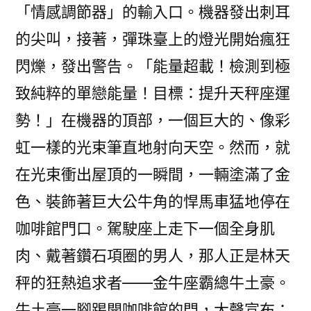
「情感調節器」的輸入口。機器發出刺耳
的尖叫，接著，彈珠臺上的燈光開始瘋狂
閃爍，發出警告。「能量超載！檢測到極
致純粹的單戀能量！目標：提升天秤座運
勢！」在機器的頂部，一個巨大的、像彩
虹一樣的光束筆直地射向天空。然而，就
在光束衝出屋頂的一瞬間，一輛塗滿了金
色、裝飾著巨大公牛角的悍馬車猛地停在
咖啡館門口。駕駛座上走下一個全身肌
肉、戴著鑽石項圈的男人，那人正是林天
秤的狂熱追求者——金牛座霸總牛土豪。
牛土豪一腳踢開咖啡館的門，大聲宣布：