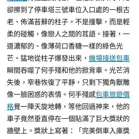
卻擦到了停車塔三號車位入口處的一根古
老、佈滿苔蘚的柱子。不是撞擊，而是輕
柔的碰觸，像戀人之間的耳語。接著，一
道濃郁的、像薄荷口香糖一樣的綠色光
芒。猛地從柱子爆發出來，
機場接送包車
瞬間吞噬了何手殘和他的掀背車。光芒消
失後，窄巷恢復了平靜，只剩下獨角獸雕
像一臉困惑的表情。何手殘感
包車旅遊價
格
覺一陣天旋地轉，等他回過神來，他的
車子竟然垂直停在一個貼滿了巨大獎狀的
牆壁上。獎狀上寫著：「完美倒車入庫獎