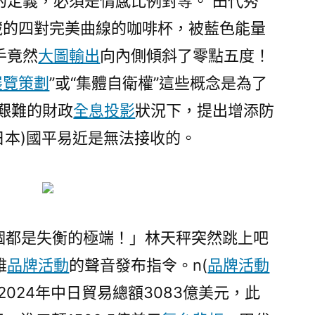
的定義，必須是情感比例對等。 田代秀
藏的四對完美曲線的咖啡杯，被藍色能量
手竟然
大圖輸出
向內側傾斜了零點五度！
展覽策劃
”或“集體自衛權”這些概念是為了
在艱難的財政
全息投影
狀況下，提出增添防
(日本)國平易近是無法接收的。
個都是失衡的極端！」林天秤突然跳上吧
雅
品牌活動
的聲音發布指令。n(
品牌活動
024年中日貿易總額3083億美元，此