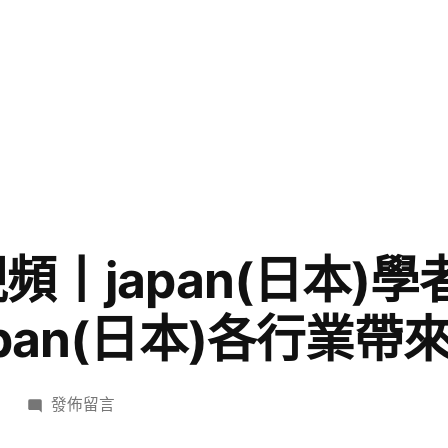
頻丨japan(日本)
pan(日本)各行業帶
在
日
發佈留言
〈08