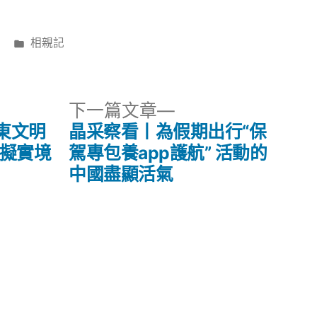
分
相親記
類:
下
下一篇文章
一
東文明
晶采察看丨為假期出行“保
篇
虛擬實境
駕專包養app護航” 活動的
文
中國盡顯活氣
章: