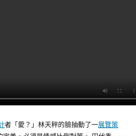
給
japan(日
本)
各
行
業
帶
來
危
機〉
計
者「愛？」林天秤的臉抽動了一
展覽策