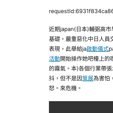
requestId:6931f834ca8
近期japan(日本)輔弼
基礎，嚴重惡化中日人員
表現，此舉給ja
啟動儀式
活動
開始操作她吧檯上的
的霧氣。本)各個行業帶
抖，但不是因
策展
為害怕
怒。來危機。