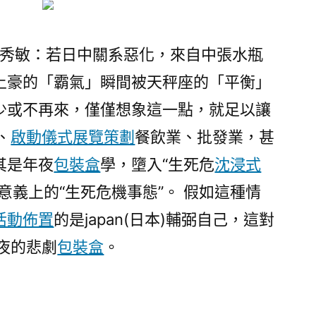
 田代秀敏：若日中關系惡化，來自中張水瓶
土豪的「霸氣」瞬間被天秤座的「平衡」
少或不再來，僅僅想象這一點，就足以讓
、
啟動儀式
展覽策劃
餐飲業、批發業，甚
其是年夜
包裝盒
學，墮入“生死危
沈浸式
意義上的“生死危機事態”。 假如這種情
活動佈置
的是japan(日本)輔弼自己，這對
年夜的悲劇
包裝盒
。