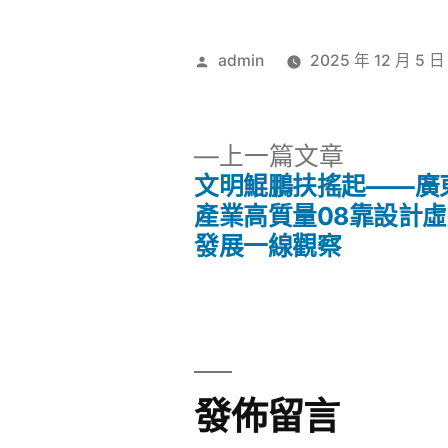
作
admin
2025 年 12 月 5 日
者:
下
上一篇文章
一
文明鯤鵬扶搖起——廣
文
篇
產業高質量08靠設計
文
發展一線觀察
章
章:
導
覽
發佈留言