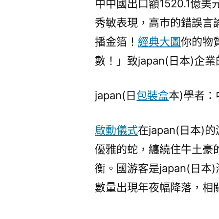
中中國出口額1520.1億美
秀敏表現，高市的錯誤言
播金箔！
經典大圖
你的物
數！」致japan(日本)
japan(日
包裝盒
本)學者：
啟動儀式
在japan(日
優雅的蛇，纏繞住牛土豪
衡。國游客是japan(日
數量出現年夜幅降落，相