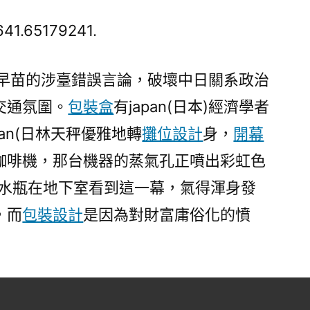
靠
設
641.65179241.
計
視
高市早苗的涉臺錯誤言論，破壞中日關系政治
頻
交通氛圍。
包裝盒
有japan(日本)經濟學者
丨
japan(日
pan(日林天秤優雅地轉
攤位設計
身，
開幕
本)
咖啡機，那台機器的蒸氣孔正噴出彩虹色
學
者：
張水瓶在地下室看到這一幕，氣得渾身發
高
，而
包裝設計
是因為對財富庸俗化的憤
市
錯
誤
言
論