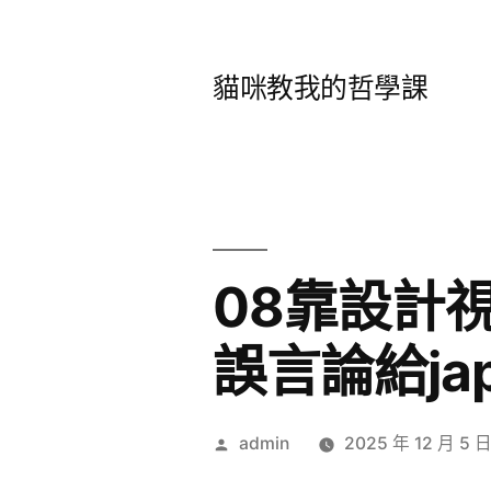
跳
至
貓咪教我的哲學課
主
要
內
容
08靠設計視
誤言論給ja
作
admin
2025 年 12 月 5 
者: