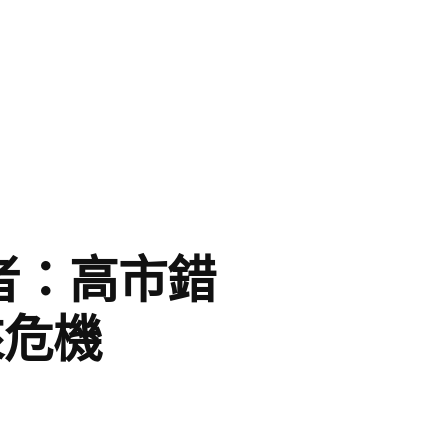
學者：高市錯
來危機