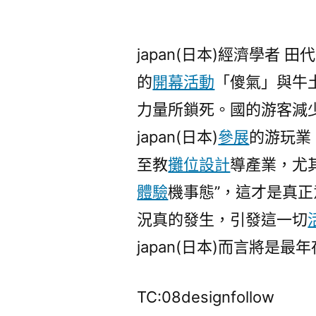
japan(日本)經濟學者
的
開幕活動
「傻氣」與牛
力量所鎖死。國的游客減
japan(日本)
參展
的游玩業
至教
攤位設計
導產業，尤
體驗
機事態”，這才是真正
況真的發生，引發這一切
japan(日本)而言將是最
TC:08designfollow