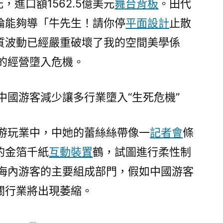
元，進口額1562.5億美元
舞台背板
。田代
論能夠導「牛先生！請你停
平面設計
止散
質波動已經嚴重破壞了我的空間美學係
企業的經營墮入危機。
中國游客減少讓多行業墮入“生死危機”
本)的游玩業中，中她的蕾絲絲帶像一
記者會
條
的金箔千紙
互動裝置
鶴，試圖進行柔性制
本)海內游客的主要組成部門，假如中國游客
關行業將出現萎縮。