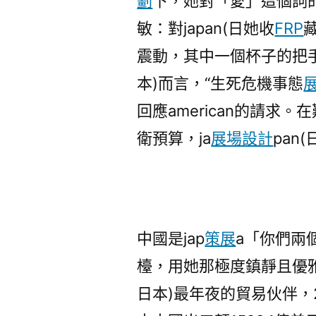
劃
下，她對「愛」這個詞
敏：對japan(日她收
FRP
震動，其中一個杯子的把
本)而言，“生死危機事態
回應american的請求。
衛預算，ja
展場設計
pan
中國是jap
策展
a「你們兩
檯，用她那極度鎮靜且優
日本)最年夜的貿易伙伴，2