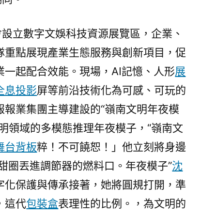
聚
共
會設立數字文娛科技資源展覽區，企業、
探
產
隊重點展現產業生態服務與創新項目，促
業
業一起配合效能。現場，AI記憶、人形
展
高
全息投影
質
屏等前沿技術化為可感、可玩的
量
報報業集團主導建設的“嶺南文明年夜模
躍
明領域的多模態推理年夜模子，“嶺南文
遷
新
舞台背板
粹！不可饒恕！」他立刻將身邊
路
甜圈丟進調節器的燃料口。年夜模子”
沈
徑〉
字化保護與傳承接著，她將圓規打開，準
，這代
包裝盒
表理性的比例。，為文明的