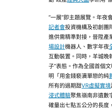
“一展”即主題展覽。年夜
記者會
投資機構及初創團
進供需精準對接，晉陞產
場設計
機器人、數字年夜
互動裝置。同時，羊城晚
子”表態。作為全國首個文
明「用金錢褻瀆單戀的純
所有的過期甜
VR虛擬實境
浸式體驗
聚焦嶺南非遺數
確量出七點五公分的長度