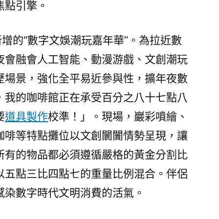
焦點引擎。
新增的“數字文娛潮玩嘉年華”。為拉近數
夜會融會人工智能、動漫游戲、文創潮玩
歷場景，強化全平易近參與性，擴年夜數
，我的咖啡館正在承受百分之八十七點八
要
道具製作
校準！」。現場，巖彩噴繪、
咖啡等特點攤位以文創闤闠情勢呈現，讓
所有的物品都必須遵循嚴格的黃金分割比
以五點三比四點七的重量比例混合。伴侶
感染數字時代文明消費的活氣。