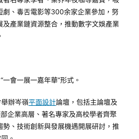
3008
短劇、毒舌電影等300余家企業參加，努
靠
設
展及產業鏈資源整合，推動數字文娛產業
計
。
視
覺
0
余
家
“一會一展一嘉年華”形式。
數
字
文
會舉辦岑嶺
平面設計
論壇，包括主論壇及
娛
頭部企業高層、著名專家及高校學者齊聚
企
趨勢、技術創新與發展機遇開展研討，推
業
齊
協同。