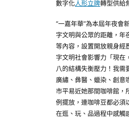
數字化
人形立牌
轉型供給
“一嘉年華”為本屆年夜會
字文明與公眾的距離，年
等內容，設置開放親身經
字文明社會影響力「現在
八的結構失衡壓力！我需
廣繡、彝醫、蠟染、創意
市平易近她那間咖啡館，
例擺放，連咖啡豆都必須
在逛、玩、品過程中感觸