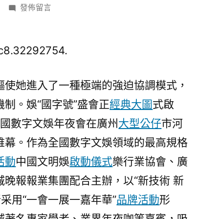
在
發佈留言
〈2025
年
中
ec8.32292754.
國
數
驅使她進入了一種極端的強迫協調模式，
字
制。娛“國字號”盛會正
經典大圖
式啟
文
娛
年中國數字文娛年夜會在廣州
大型公仔
市河
年
帷幕。作為全國數字文娛領域的最高規格
夜
會
活動
中國文明娛
啟動儀式
樂行業協會、廣
明
晚報報業集團配合主辦，以“新技術 新
天
新采用“一會一展一嘉年華”
品牌活動
形
開
幕
域著名專家學者、業界年夜咖等嘉賓，吸