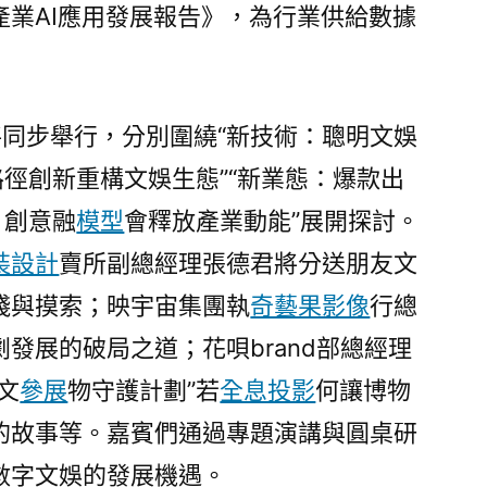
產業AI應用發展報告》，為行業供給數據
將同步舉行，分別圍繞“新技術：聰明文娛
路徑創新重構文娛生態”“新業態：爆款出
：創意融
模型
會釋放產業動能”展開探討。
裝設計
賣所副總經理張德君將分送朋友文
踐與摸索；映宇宙集團執
奇藝果影像
行總
發展的破局之道；花唄brand部總經理
文
參展
物守護計劃”若
全息投影
何讓博物
的故事等。嘉賓們通過專題演講與圓桌研
數字文娛的發展機遇。