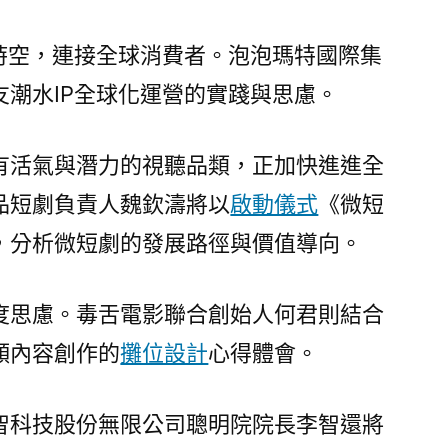
與時空，連接全球消費者。泡泡瑪特國際集
友潮水IP全球化運營的實踐與思慮。
有活氣與潛力的視聽品類，正加快進進全
品短劇負責人魏欽濤將以
啟動儀式
《微短
，分析微短劇的發展路徑與價值導向。
度思慮。毒舌電影聯合創始人何君則結合
頻內容創作的
攤位設計
心得體會。
智科技股份無限公司聰明院院長李智還將