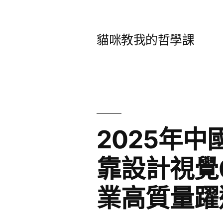
跳
至
貓咪教我的哲學課
主
要
內
容
2025年中
靠設計視覺
業高質量躍