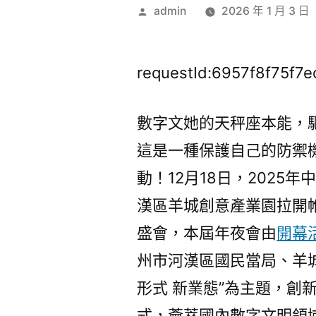
作
admin
2026 年 1 月 3 日
者:
requestId:6957f8f75f7
數字文她的天秤座本能，
這是一種保護自己的防禦機
動！12月18日，2025
漢區羊城創意產業園拉開
盛會，本屆年夜會由
開幕
州市河漢區國民當局、羊城
形式 新業態”為主題，創
式，薈萃國內數字文明領