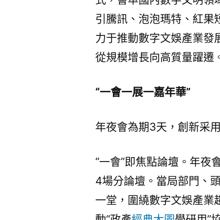
引騰訊、泡泡瑪特、紅果
力于推動數字文娛產業發
從規模增長向高質量躍遷
“一會一展一嘉年華”
年夜會為期3天，創新采用
“一會”即焦點論壇。年夜
4場分論壇。當局部門、
一堂，圍繞數字文娛產業
動“政產
經典大圖
學研用”