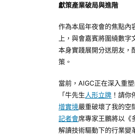
獻策產業破局與進階
作為本屆年夜會的焦點內容
上，與會嘉賓將圍繞數字
本身實踐展開分送朋友，
策。
當前，AIGC正在深入重
「牛先生
人形立牌
！請你
增實境
嚴重破壞了我的空
記者會
席專家王鵬將以《
解讀技術驅動下的行業變