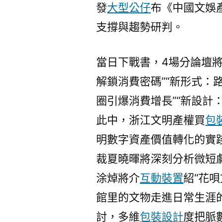
發
大型公仔
布《中國文娛
支撐與趨勢研判。
當日下戰書，4場分論壇
解鎖消費密碼”“新形式：
圈引爆消費增長”“新設計
此中，浙江文明產權買
包
明數字資產價值轉化的實
裁夏曉暉將深刻分析微短劇
涂焯將介
互動裝置
紹“花唄
館里的文物走進日常生涯
討，多維
包裝設計
度把脈