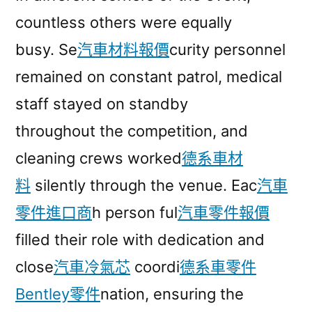
countless others were equally
busy. Se
汽車材料報價
curity personnel
remained on constant patrol, medical
staff stayed on standby
throughout the competition, and
cleaning crews worked
德系車材
料
silently through the venue. Eac
汽車
零件進口商
h person ful
汽車零件報價
filled their role with dedication and
close
汽車冷氣芯
coordi
德系車零件
Bentley零件
nation, ensuring the