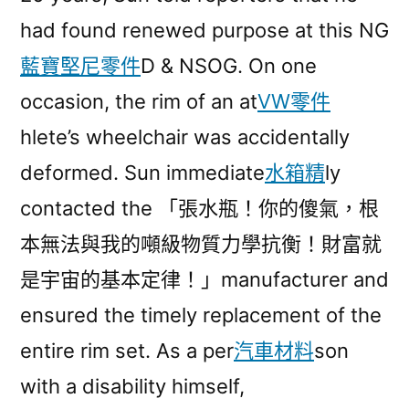
had found renewed purpose at this NG
藍寶堅尼零件
D & NSOG. On one
occasion, the rim of an at
VW零件
hlete’s wheelchair was accidentally
deformed. Sun immediate
水箱精
ly
contacted the 「張水瓶！你的傻氣，根
本無法與我的噸級物質力學抗衡！財富就
是宇宙的基本定律！」manufacturer and
ensured the timely replacement of the
entire rim set. As a per
汽車材料
son
with a disability himself,