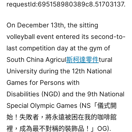
at
requestId:695158980389c8.51703137.
12OSDER
奧
On December 13th, the sitting
斯
volleyball event entered its second-to-
德
汽
last competition day at the gym of
車
South China Agricul
斯柯達零件
tural
材
料
University during the 12th National
th
Games for Persons with
NGD
Disabilities (NGD) and the 9th National
and
9th
Special Olympic Games (NS「儀式開
NSOG〉
始！失敗者，將永遠被困在我的咖啡館
裡，成為最不對稱的裝飾品！」OG).