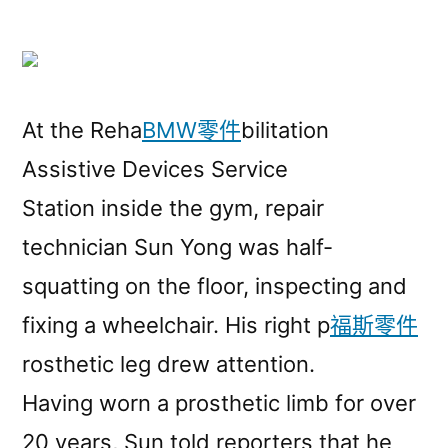
At the Reha
BMW零件
bilitation
Assistive Devices Service
Station inside the gym, repair
technician Sun Yong was half-
squatting on the floor, inspecting and
fixing a wheelchair. His right p
福斯零件
rosthetic leg drew attention.
Having worn a prosthetic limb for over
20 years, Sun told reporters that he