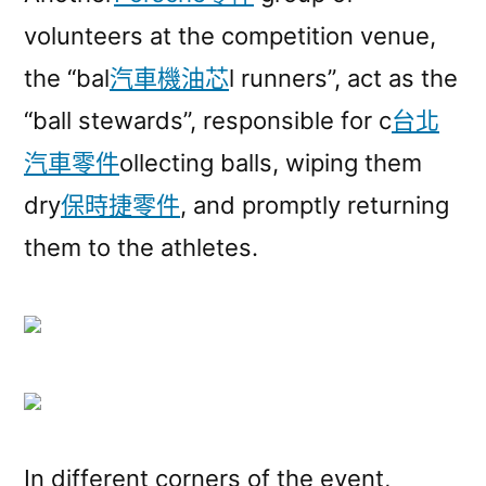
volunteers at the competition venue,
the “bal
汽車機油芯
l runners”, act as the
“ball stewards”, responsible for c
台北
汽車零件
ollecting balls, wiping them
dry
保時捷零件
, and promptly returning
them to the athletes.
In different corners of the event,