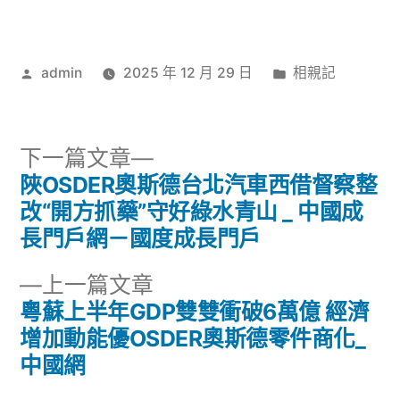
作
分
admin
2025 年 12 月 29 日
相親記
者:
類:
下
下一篇文章
一
陜OSDER奧斯德台北汽車西借督察整
文
篇
改“開方抓藥”守好綠水青山 _ 中國成
章
文
長門戶網－國度成長門戶
章:
導
下
上一篇文章
一
粵蘇上半年GDP雙雙衝破6萬億 經濟
覽
篇
增加動能優OSDER奧斯德零件商化_
文
中國網
章: