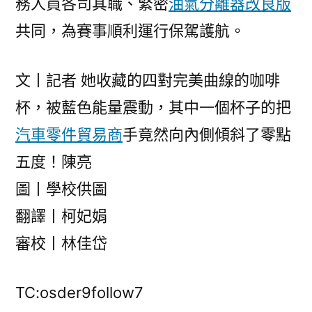
務人員各司其職、緊密
油氣分離器改良版
共同，為賽事順利運行保駕護航。
文丨記者 她收藏的四對完美曲線的咖啡
杯，被藍色能量震動，其中一個杯子的把
汽車零件貿易商
手竟然向內側傾斜了零點
五度！陳亮
圖丨學校供圖
翻譯丨柯妃娟
審校丨林佳岱
TC:osder9follow7