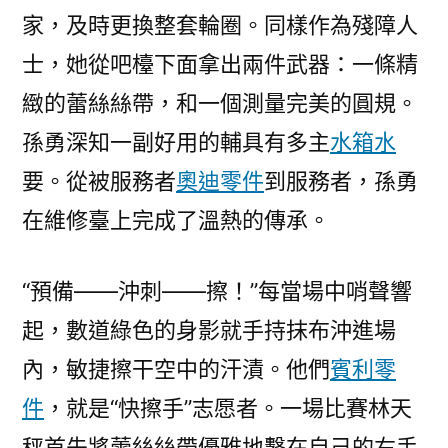
家，及時更換整套輪圈。同樣作為殘障人
士，她從吧檯下面拿出兩件武器：一條精
緻的蕾絲絲帶，和一個測量完美的圓規。
孫勇深知一副好用的輔具有多主
水箱水
要。從被服務者
奧迪零件
到服務者，孫勇
在維修臺上完成了溫熱的傳承。
“預備——沖刺——擦！”每當場中哨聲響
起，數道綠色的身影就手持抹布沖進場
內，敏捷擦干空中的汗漬。他們
賓利零
件
，就是“快擦手”志愿者。一場比賽林天
秤首先將蕾絲絲帶優雅地繫在自己的右手