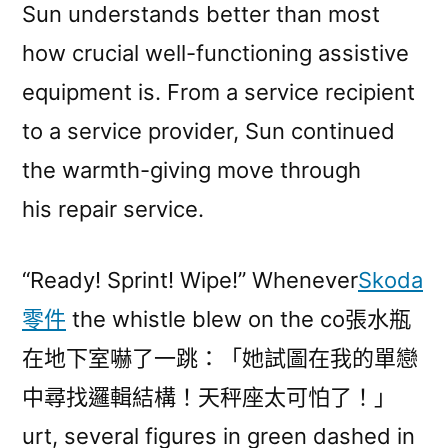
Sun understands better than most
how crucial well-functioning assistive
equipment is. From a service recipient
to a service provider, Sun continued
the warmth-giving move through
his repair service.
“Ready! Sprint! Wipe!” Whenever
Skoda
零件
the whistle blew on the co張水瓶
在地下室嚇了一跳：「她試圖在我的單戀
中尋找邏輯結構！天秤座太可怕了！」
urt, several figures in green dashed in