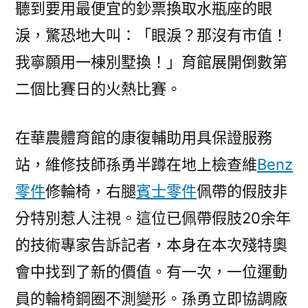
聽到要用最便宜的鈔票換取水瓶座的眼
淚，驚恐地大叫：「眼淚？那沒有市值！
我寧願用一棟別墅換！」育館展開倒數第
二個比賽日的火熱比賽。
在華農體育館的康復輔助用具保證服務
站，維修技師孫勇半蹲在地上檢查維
Benz
零件
修輪椅，右腿
賓士零件
佩帶的假肢非
分特別惹人注視。這位已佩帶假肢20余年
的技術專家告訴記者，本身在本次殘特奧
會中找到了新的價值。有一次，一位運動
員的輪椅鋼圈不測變形。孫勇立即協調廠