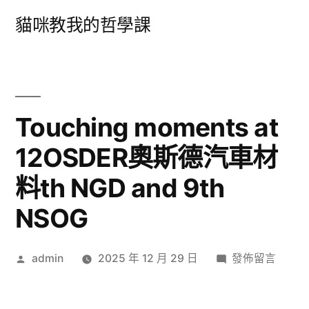
跳
貓咪教我的哲學課
至
主
要
內
Touching moments at
容
12OSDER奧斯德汽車材
料th NGD and 9th
NSOG
作
在
admin
2025 年 12 月 29 日
發佈留言
者:
〈Touching
moments