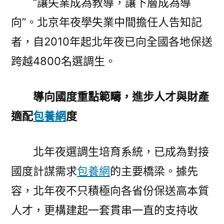
“讓失業成為教導，讓下層成為導
向”。北京年夜學失業中間擔任人告知記
者，自2010年起北年夜已向全國各地保送
跨越4800名選調生。
導向國度重點範疇，進步人才與財產
適配
包養網
度
北年夜選調生培育系統，已成為對接
國度計謀需求
包養網
的主要橋梁。據先
容，北年夜不只積極向各省份保送高本質
人才，更構建起一套貫串一直的支持收