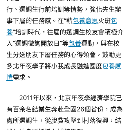
行、選調生行前培訓等情勢，強化先生辦
事下層的任務感。在“薪
包養意思
火班
包
養
”培訓時代，往屆的選調生校友會積極介
入“選調徵詢開放日”等
包養
運動，與在校
生分送朋友下層任務的心得領會，鼓勵更
多北年夜學子將小我成長融進國度
包養感
情
需求。
2011年以來，北京年夜學經濟學院已
有百余名結業生奔赴全國26個省份，成為
處所選調生，從脫貧攻堅到村落復興，結