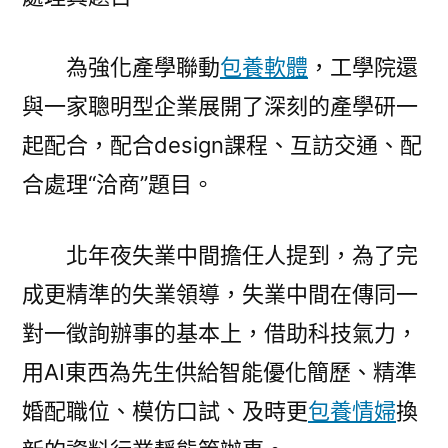
為強化產學聯動
包養軟體
，工學院還
與一家聰明型企業展開了深刻的產學研一
起配合，配合design課程、互訪交通、配
合處理“洽商”題目。
北年夜失業中間擔任人提到，為了完
成更精準的失業領導，失業中間在傳同一
對一徵詢辦事的基本上，借助科技氣力，
用AI東西為先生供給智能優化簡歷、精準
婚配職位、模仿口試、及時更
包養情婦
換