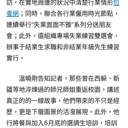
訪，在實地周遭的狀況中清楚行業情形
包
養網
；同時，聯合各行業僱用時光節點，
連續舉行“失業面面不雅”系列分送朋友
會；此外，還組織專場失業練習雙選會，
辦事于結業生求職和非結業年級先生練習
實行。
溫曉剛告知記者，那些曾在西躲、新
疆等地淬煉過的師兄師姐重返校園，講述
真正的的一線故事，他們帶來的不只是經
歷，更是下層圖景的活潑展現。此外，他
行將餐與加入6月底的選調生培訓，培訓