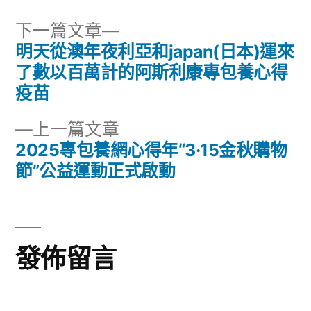
下
下一篇文章
一
明天從澳年夜利亞和japan(日本)運來
文
篇
了數以百萬計的阿斯利康專包養心得
章
文
疫苗
章:
導
下
上一篇文章
一
2025專包養網心得年“3·15金秋購物
覽
篇
節”公益運動正式啟動
文
章:
發佈留言