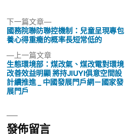
者:
類:
戶
網
下
下一篇文章
－
一
國務院聯防聯控機制：兒童呈現專包
國
文
篇
養心得重癥的概率長短常低的
家
章
文
發
下
上一篇文章
章:
展
導
一
生態環境部：煤改氣、煤改電對環境
門
篇
改善效益明顯 將持JIUYI俱意空間設
覽
戶〉
文
計續推進 _ 中國發展門戶網－國家發
章:
展門戶
發佈留言