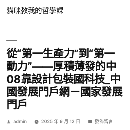
跳
貓咪教我的哲學課
至
主
要
內
從“第一生產力”到“第一
容
動力”——厚積薄發的中
08靠設計包裝國科技_中
國發展門戶網－國家發展
門戶
作
在
admin
2025 年 9 月 12 日
發佈留言
者:
〈從