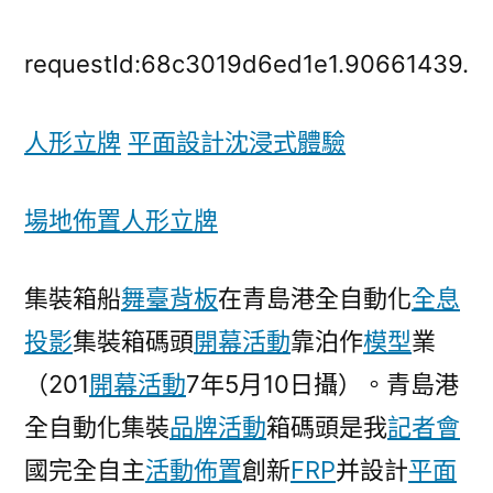
“第
一
requestId:68c3019d6ed1e1.90661439.
生
產
人形立牌
平面設計
沈浸式體驗
力”
到
“第
場地佈置
人形立牌
一
動
集裝箱船
舞臺背板
在青島港全自動化
全息
力”
——
投影
集裝箱碼頭
開幕活動
靠泊作
模型
業
厚
（201
開幕活動
7年5月10日攝）。青島港
積
全自動化集裝
品牌活動
箱碼頭是我
記者會
薄
發
國完全自主
活動佈置
創新
FRP
并設計
平面
的