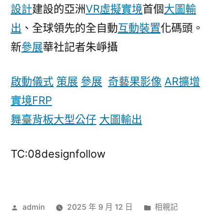
設計
建設的亞洲
VR虛擬實境
首個
大圖輸
中
出
、全球領先的全自動
互動裝置
08
化碼頭。
靠
新
參展
華社記者朱崢攝
設
計
啟動儀式
策展
參展
奇藝果影像
AR擴增
包
裝
實境
FRP
國
舞臺背板
大型公仔
大圖輸出
科
技
_
TC:08designfollow
中
國
發
展
作
分
admin
2025 年 9 月 12 日
相親記
門