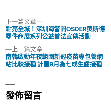
者:
類:
下
下一篇文章
一
點亮全城！深圳海警開OSDER奧斯德
文
篇
零件商展系列公益普法宣傳活動
章
文
下
上一篇文章
章:
導
一
南韓啟動年夜範圍新冠疫苗專包養網
篇
站比較接種 計畫9月為七成生齒接種
覽
文
章:
發佈留言