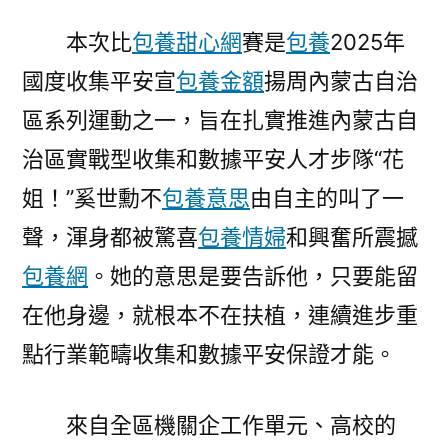
本次比
包養甜心網
賽是
包養
2025年
國度收集平安宣
包養金額
揚周內蒙古自治
區系列運動之一，旨在扎實推進
內蒙古
自
治
區實戰型收集和數據平安人才步隊“花
姐！”奚世勳不
包養意思
由自主的叫了一
聲，渾身都被驚喜
包養情婦
和興奮所震撼
包養網
。她的意思是要告訴他，只要能留
在他身邊，就根本不在扶植，連續進步重
點行業範疇收集和數據平安保證才能。
來自全區機關企工作單元、高校的