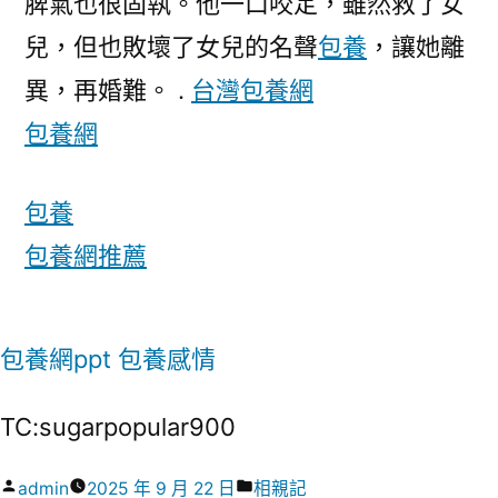
脾氣也很固執。他一口咬定，雖然救了女
兒，但也敗壞了女兒的名聲
包養
，讓她離
異，再婚難。 .
台灣包養網
包養網
包養
包養網推薦
包養網ppt
包養感情
TC:sugarpopular900
作
分
admin
2025 年 9 月 22 日
相親記