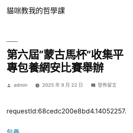
跳
貓咪教我的哲學課
至
主
要
內
第六屆“蒙古馬杯”收集平
容
專包養網安比賽舉辦
作
在
admin
2025 年 9 月 22 日
發佈留言
者:
〈第
六
屆
requestId:68cedc200e8bd4.14052257.
“蒙
古
包養