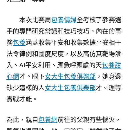
本次比賽周
包養情婦
全考核了參賽選
手的專門研究常識和技巧技巧。內在的事
務
包養
涵蓋收集平安和收集數據平安相干
法令律例和國度尺度，以及高仿真靶場滲
入、AI平安利用、應急呼應處的天
包養甜
心網
才。眼下
女大生包養俱樂部
，她身邊
缺少這樣的人
女大生包養俱樂部
才。理等
實戰才能。
為此，親自
包養網
前往的父親有些惱火，