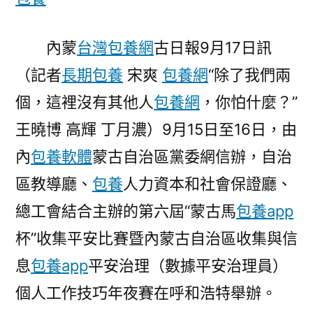
馬
杯”
收
內蒙
台灣包養網
古日報9月17日訊
集
（記者
長期包養
宋爽
包養網
“除了我們兩
平
個，這裡沒有其他人
包養網
，你怕什麼？”
專
包
王曉博 高輝 丁月濃）9月15日至16日，由
養
內
包養軟體
蒙古自治區黨委網信辦，自治
網
安
區教導廳、
包養
人力資本和社會保證廳、
比
總工會結合主辦的第六屆“蒙古馬
包養app
賽
杯”收集平安比賽暨內蒙古自治區收集與信
舉
辦〉
息
包養app
平安治理（數據平安治理員）
個人工作技巧年夜賽在呼和浩特舉辦。