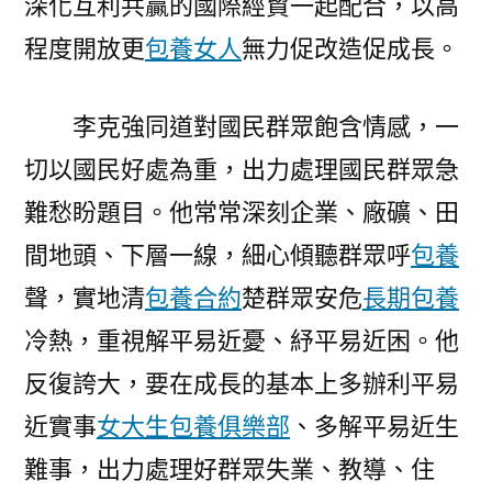
深化互利共贏的國際經貿一起配合，以高
程度開放更
包養女人
無力促改造促成長。
李克強同道對國民群眾飽含情感，一
切以國民好處為重，出力處理國民群眾急
難愁盼題目。他常常深刻企業、廠礦、田
間地頭、下層一線，細心傾聽群眾呼
包養
聲，實地清
包養合約
楚群眾安危
長期包養
冷熱，重視解平易近憂、紓平易近困。他
反復誇大，要在成長的基本上多辦利平易
近實事
女大生包養俱樂部
、多解平易近生
難事，出力處理好群眾失業、教導、住