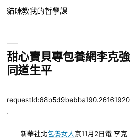
跳
貓咪教我的哲學課
至
主
要
內
甜心寶貝專包養網李克強
容
同道生平
requestId:68b5d9bebba190.26161920
.
新華社北
包養女人
京11月2日電 李克