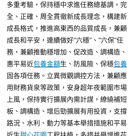
多重考驗，保持穩中求進任務總基調，完
全、正確、周全貫徹新成長理念，構建新
成長格式，推進高東西的品質成長，兼顧
成長和平安，連續做好“六穩”、“六保”任
務，兼顧推動穩增加、促改造、調構造、
惠平易近
包養金額
生、防風險、保穩
包養
固各項任務。立異微觀調控方法，兼顧應
用財務貨泉等政策，安身超年夜範圍市場
上風，保持實行擴展內需計謀，繚繞補短
板、調構造、增后勁擴展有用投資，支撐
路況、水利、動力等基本舉措措施和平易
近生
甜心花園
工程扶植，多措并舉增進花