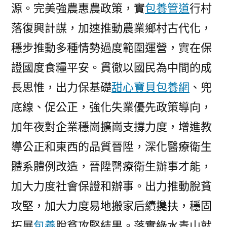
源。完美強農惠農政策，實
包養管道
行村
落復興計謀，加速推動農業鄉村古代化，
穩步推動多種情勢過度範圍運營，實在保
證國度食糧平安。貫徹以國民為中間的成
長思惟，出力保基礎
甜心寶貝包養網
、兜
底線、促公正，強化失業優先政策導向，
加年夜對企業穩崗擴崗支撐力度，增進教
導公正和東西的品質晉陞，深化醫療衛生
體系體例改造，晉陞醫療衛生辦事才能，
加大力度社會保證和辦事。出力推動脫貧
攻堅，加大力度易地搬家后續攙扶，穩固
拓展
包養
脫貧攻堅結果。落實綠水青山就