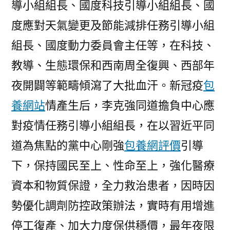
導小組組長、國度科技引導小組組長、國
度應對天氣變更及節能減排任務引導小組
組長、國度動力委員會主任等，在科技、
教導、生態環保和西南周全復興、西部年
夜開闢等範疇傾瀉了大批血汗。新冠疫
包
養網站
情產生后，李克強同道擔負中心應
對疫情任務引導小組組長，在以習近平同
道為焦點的黨中心剛強
包養網評價
引導
下，保持國民至上、性命至上，強化醫療
資本和物質保證，全力救治患者，因時因
勢優化調劑防控政策辦法，實時有用增進
停工復產、加大力度保供穩價，最年夜限