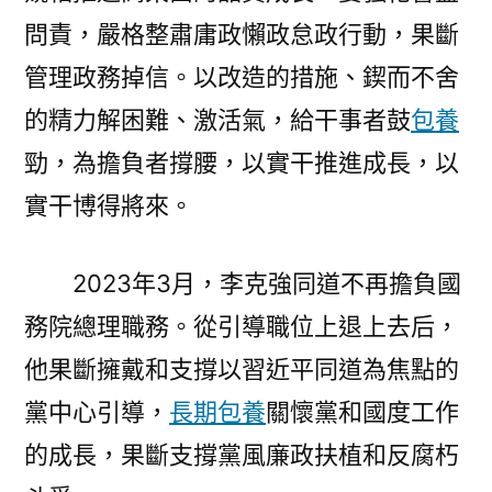
問責，嚴格整肅庸政懶政怠政行動，果斷
管理政務掉信。以改造的措施、鍥而不舍
的精力解困難、激活氣，給干事者鼓
包養
勁，為擔負者撐腰，以實干推進成長，以
實干博得將來。
2023年3月，李克強同道不再擔負國
務院總理職務。從引導職位上退上去后，
他果斷擁戴和支撐以習近平同道為焦點的
黨中心引導，
長期包養
關懷黨和國度工作
的成長，果斷支撐黨風廉政扶植和反腐朽