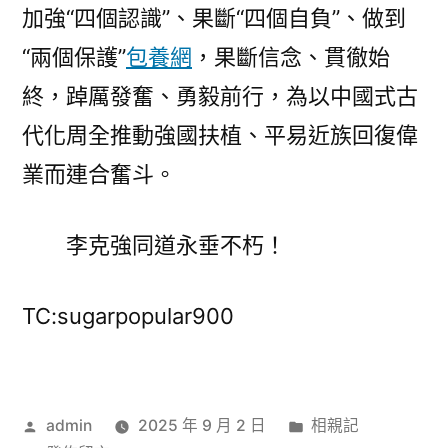
加強“四個認識”、果斷“四個自負”、做到
“兩個保護”
包養網
，果斷信念、貫徹始
終，踔厲發奮、勇毅前行，為以中國式古
代化周全推動強國扶植、平易近族回復偉
業而連合奮斗。
李克強同道永垂不朽！
TC:sugarpopular900
作
分
admin
2025 年 9 月 2 日
相親記