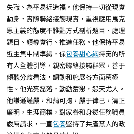
失職、為平易近造福。他保持一切從現實
動身，實際聯絡接觸現實，重視應用馬克
思主義的態度不雅點方式剖析題目、處理
題目、領導實行、推進任務。他保持平易
近主集中制準繩，保
包養甜心網
持黨的所
有人全體引導，親密聯絡接觸群眾，善于
傾聽分歧看法，調動和施展各方面積極
性。他光亮磊落，勤勤奮懇，怨天尤人。
他謙遜謹嚴，和藹可掬，嚴于律己，清正
廉明，生涯簡樸，對家眷和身邊任務職員
嚴厲請求，一直
包養
堅持了共產黨人的政