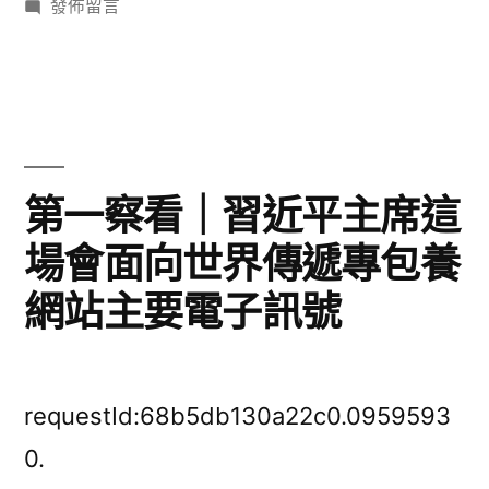
者:
在
類:
發佈留言
〈甜
心
寶
貝
專
包
第一察看｜習近平主席這
養
場會面向世界傳遞專包養
網
李
網站主要電子訊號
克
強
同
道
requestId:68b5db130a22c0.0959593
生
0.
平〉