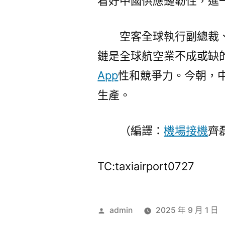
看好中國供應鏈韌性，進
空客全球執行副總裁
鏈是全球航空業不成或缺
App
性和競爭力。今朝，中
生產。
（編譯：
機場接機
齊
TC:taxiairport0727
作
admin
2025 年 9 月 1 日
者: