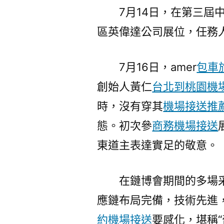
7月14日，在第三
區英偉達公司展位，任務
7月16日，amer
包車
創始人黃仁
台北到桃園機
時，沒有穿其
機場接送推
態。初次參
商務機場接送
東道主表達實足的敬意。
在鏈博會期間的多場
應鏈布局完備，技術先進
約機場接送
要感化，堪稱“