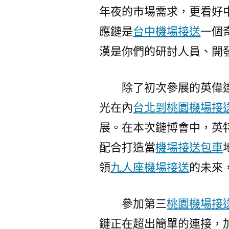
年夜的市場需求，更看好
應鏈是
台中機場接送
一個
漢是你們的研討人員、開
除了初次參展的英偉
光在內
台北到桃園機場接
展。在本次鏈博會中，英
配合打造當
機場接送包車
領
九人座機場接送
的未來
參加第三
桃園機場接
鏈正在超出簡單的連接，