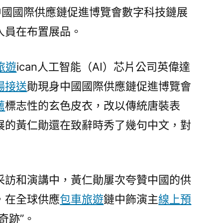
外
屆中國國際供應鏈促進博覽會數字科技鏈展
媒：
人員在布置展品。
跨
國
公
旅遊
ican人工智能（AI）芯片公司英偉達
司
場接送
勛現身中國國際供應鏈促進博覽會
云
薦
標志性的玄色皮衣，改以傳統唐裝表
集
鏈
展的黃仁勛還在致辭時秀了幾句中文，對
博
會
盛
贊
采訪和演講中，黃仁勛屢次夸贊中國的供
中
，在全球供應
包車旅遊
鏈中飾演主
線上預
國
供
奇跡”。