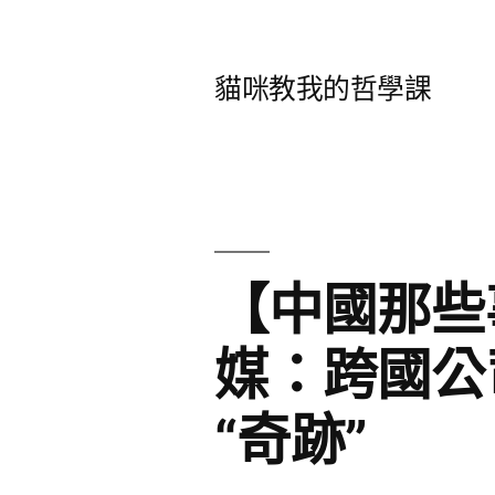
跳
至
貓咪教我的哲學課
主
要
內
容
【中國那些
媒：跨國公
“奇跡”