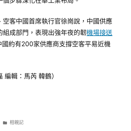
一個步驟深化在華工業布局。
、空客中國首席執行官徐崗說，中國供應
的組成部門，表現出強年夜的韌
機場接送
國約有200家供應商支撐空客平易近機
磊 編輯：馬芮 韓鶴）
分
相親記
類: