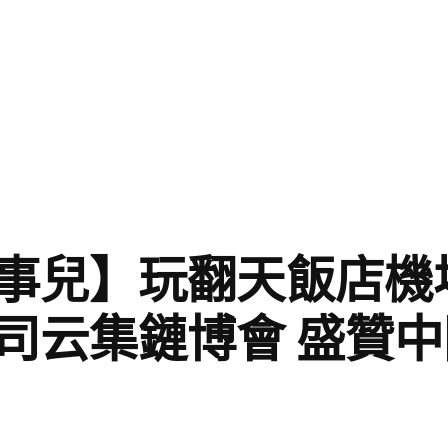
事兒】玩翻天飯店機
司云集鏈博會 盛贊