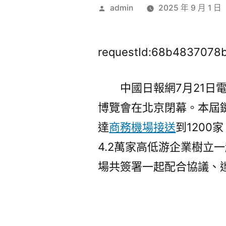
作
admin
2025 年 9 月 1 日
者:
requestId:68b4837078
中國日報網7月21日
博覽會在北京閉幕。本屆
達
商務機場接送
到1200
4.2萬家高低游企業樹立
場共簽署一起配合協議、達