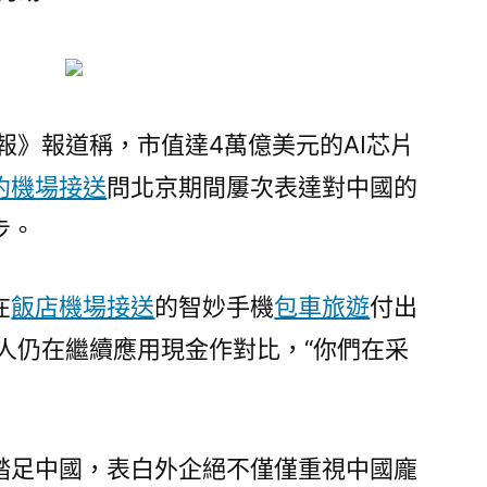
應
鏈
“奇
跡”〉
街日報》報道稱，市值達4萬億美元的AI芯片
約機場接送
問北京期間屢次表達對中國的
步。
在
飯店機場接送
的智妙手機
包車旅遊
付出
n人仍在繼續應用現金作對比，“你們在采
踏足中國，表白外企絕不僅僅重視中國龐