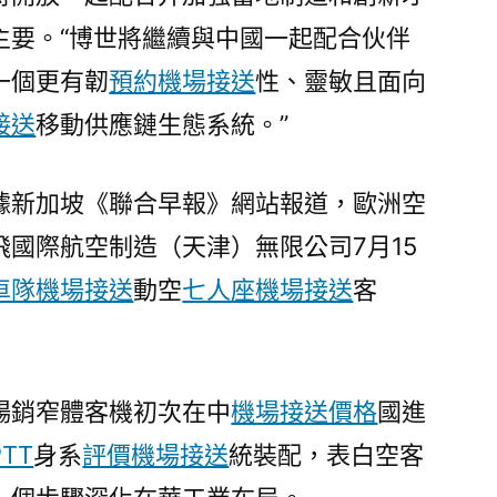
主要。“博世將繼續與中國一起配合伙伴
一個更有韌
預約機場接送
性、靈敏且面向
接送
移動供應鏈生態系統。”
據新加坡《聯合早報》網站報道，歐洲空
國際航空制造（天津）無限公司7月15
車隊機場接送
動空
七人座機場接送
客
暢銷窄體客機初次在中
機場接送價格
國進
TT
身系
評價機場接送
統裝配，表白空客