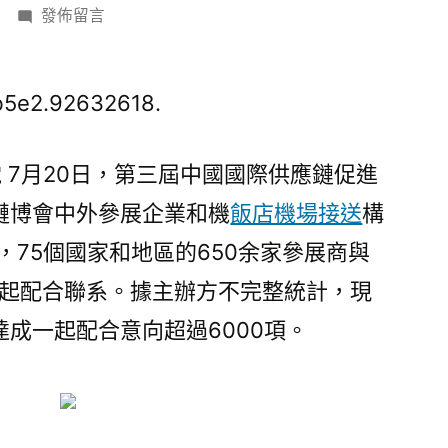
在
發佈留言
〈【中
國
那
b5e2.92632618.
些
事
電 7月20日，第三屆中國國際供應鏈促進
兒】
鏈博會中外參展企業和機
飯店機場接送
構
玩
翻
家，75個國家和地區的650余家參展商與
天
一起配合聯系。據主辦方不完整統計，現
飯
店
成一起配合意向超過6000項。
機
場
接
送