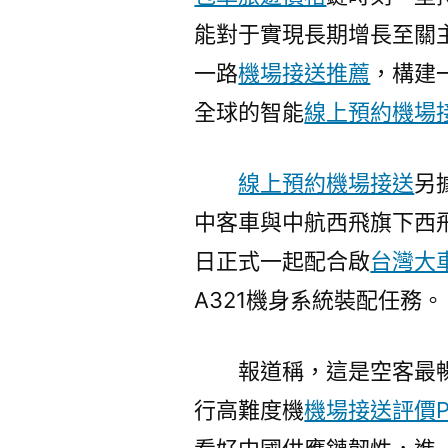
能對于實現長期增長至關
一路
機場接送推薦
，構建
全球的智能
線上預約機場
線上預約機場接送
另
中客車與中航西飛旗下西飛
日正式一起配合啟
台灣大
A321機身系統裝配任務。
報道稱，這是空客最
行高難度機
機場接送評價P