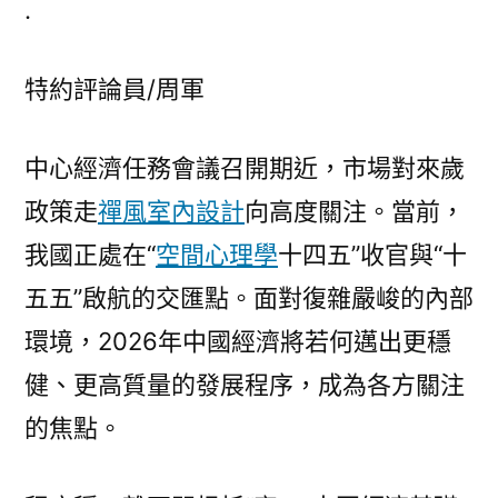
.
俱
意
特約評論員/周軍
空
間
設
中心經濟任務會議召開期近，市場對來歲
計
政策走
禪風室內設計
向高度關注。當前，
國】
回
我國正處在“
空間心理學
十四五”收官與“十
眸
五五”啟航的交匯點。面對復雜嚴峻的內部
2025
中
環境，2026年中國經濟將若何邁出更穩
國
健、更高質量的發展程序，成為各方關注
經
的焦點。
濟
軌
跡