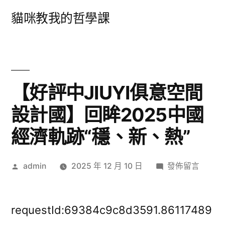
跳
貓咪教我的哲學課
至
主
要
內
【好評中JIUYI俱意空間
容
設計國】回眸2025中國
經濟軌跡“穩、新、熱”
作
在
admin
2025 年 12 月 10 日
發佈留言
者:
〈【好
評
中
requestId:69384c9c8d3591.86117489
JIUYI