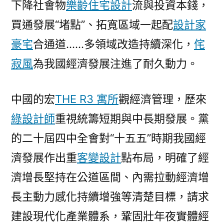
下降社會物
樂齡住宅設計
流與投資本錢，
買通發展“堵點”、拓寬區域一起配
設計家
豪宅
合通道……多領域改造持續深化，
侘
寂風
為我國經濟發展注進了耐久動力。
中國的宏
THE R3 寓所
觀經濟管理，歷來
綠設計師
重視統籌短期與中長期發展。黨
的二十屆四中全會對“十五五”時期我國經
濟發展作出重
客變設計
點布局，明確了經
濟增長堅持在公道區間、內需拉動經濟增
長主動力感化持續增強等清楚目標，請求
建設現代化產業體系，鞏固壯年夜實體經