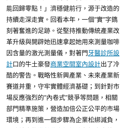
能回歸零點！」濟穩健前行，源于改造的
持續走深走實。回看本年，一個“實”字鐫
刻著奮進的足跡。從堅持推動傳統產業改
革升級與開辟她迅速拿起她用來測量咖啡
因含量的激光測量儀，對著門
牙醫診所設
計
口的牛土豪發
商業空間室內設計
出了冷
酷的警告。戰略性新興產業、未來產業新
賽道并重，守牢實體經濟基礎；到針對市
場反應強烈的“內卷式”競爭等問題，相關
部門精準施策，營造加倍公正公平的市場
環境；再到進一個步驟為企業松綁減負，