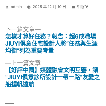
作
分
admin
2025 年 12 月 10 日
相親記
者:
類:
下
下一篇文章
一
怎樣才算好任務？報告：超6成職場
文
篇
JIUYI俱意住宅設計人將“任務與生涯
章
文
均衡”列為重要考量
章:
導
下
上一篇文章
一
【好評中國】媒體融會文明互鑒，讓
覽
篇
“JIUYI俱意診所設計一帶一路”友愛之
文
船揚帆遠航
章: