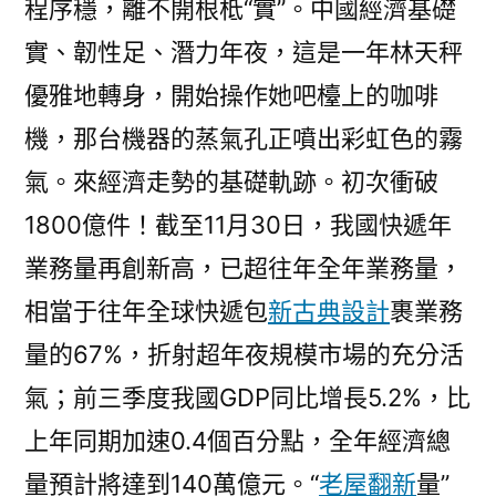
程序穩，離不開根柢“實”。中國經濟基礎
“穩、
實、韌性足、潛力年夜，這是一年林天秤
新、
熱”〉
優雅地轉身，開始操作她吧檯上的咖啡
機，那台機器的蒸氣孔正噴出彩虹色的霧
氣。來經濟走勢的基礎軌跡。初次衝破
1800億件！截至11月30日，我國快遞年
業務量再創新高，已超往年全年業務量，
相當于往年全球快遞包
新古典設計
裹業務
量的67%，折射超年夜規模市場的充分活
氣；前三季度我國GDP同比增長5.2%，比
上年同期加速0.4個百分點，全年經濟總
量預計將達到140萬億元。“
老屋翻新
量”