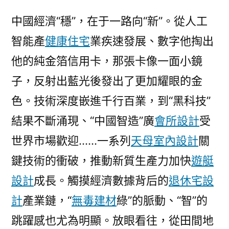
中國經濟“穩”，在于一路向“新”。從人工
智能產
健康住宅
業疾速發展、數字他掏出
他的純金箔信用卡，那張卡像一面小鏡
子，反射出藍光後發出了更加耀眼的金
色。技術深度嵌進千行百業，到“黑科技”
結果不斷涌現、“中國智造”廣
會所設計
受
世界市場歡迎……一系列
天母室內設計
關
鍵技術的衝破，推動新質生產力加快
遊艇
設計
成長。觸摸經濟數據背后的
退休宅設
計
產業鏈，“
無毒建材
綠”的脈動、“智”的
跳躍感也尤為明顯。放眼看往，從田間地