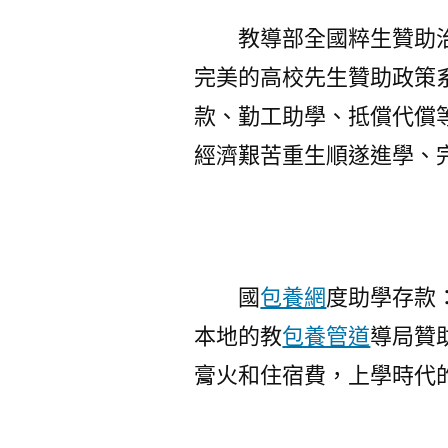
教導部全國粹生贊助
完美的高校先生贊助政策
款、勤工助學、抵償代償
經濟艱苦重生順遂進學、
國
包養網
度助學存款
本地的教
包養管道
導局贊
膏火和住宿費，上學時代