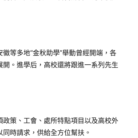
廢
棄
專
包
養
進
安徽等多地“金秋助學”舉動曾經開端，各
學
展開。進學后，高校還將跟進一系列先生
機
遇！〉
項政策、工會、處所特點項目以及高校外
以同時請求，供給全方位幫扶。