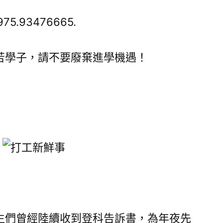
工
新
975.93476665.
穎
事
苦學子，請不要廢棄進學機遇！
兒】
家
庭
經
濟
艱
苦
學
子，
請
不
要
生們曾經陸續收到登科告訴書，為年夜先