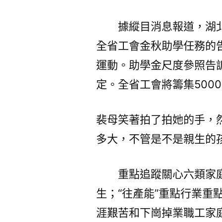
據縱目消息報道，湖北
全省工會金秋助學任務的
運動。助學金尺度參照告
定。全省工會將籌集500
裴母笑著拍了拍她的手，
多大，不管是不是親生的
重點追蹤關心六類家
生；“往產能”重點行業重
涯艱苦和下崗掉業職工家