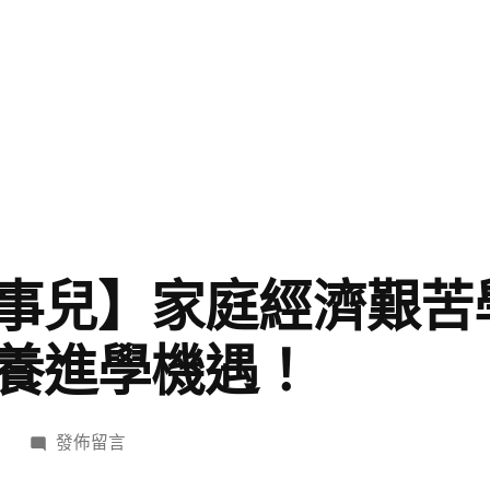
事兒】家庭經濟艱苦
養進學機遇！
在
日
發佈留言
〈【打