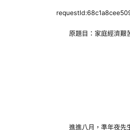
requestId:68c1a8cee50
原題目：家庭經濟艱
進進八月，準年夜先