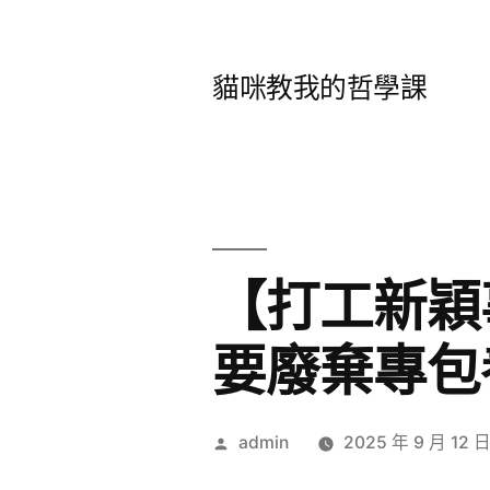
跳
至
貓咪教我的哲學課
主
要
內
容
【打工新穎
要廢棄專包
作
admin
2025 年 9 月 12 
者: