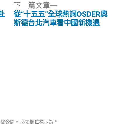
下
下一篇文章
者
一
赴
從“十五五”全球熱詞OSDER奧
發
出
篇
斯德台北汽車看中國新機遇
邀
文
約〉
章:
不會公開。
必填欄位標示為
*