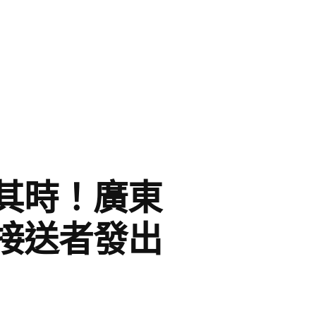
其時！廣東
接送者發出