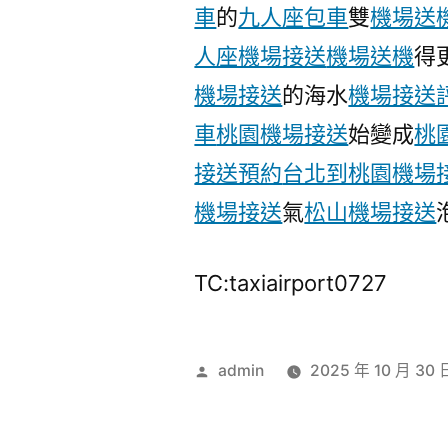
車
的
九人座包車
雙
機場送
人座機場接送
機場送機
得
機場接送
的海水
機場接送評
車
桃園機場接送
始變成
桃
接送預約
台北到桃園機場
機場接送
氣
松山機場接送
TC:taxiairport0727
作
admin
2025 年 10 月 30 
者: