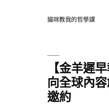
跳
至
貓咪教我的哲學課
主
要
內
容
【金羊遲早
向全球內容
邀約