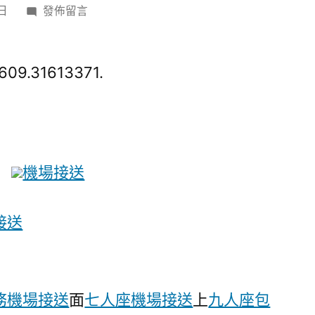
在
 日
發佈留言
〈【金
羊
遲
609.31613371.
早
報】
來
粵
創
機場接送
作，
正
接送
當
其
時！
廣
務機場接送
面
七人座機場接送
上
九人座包
東