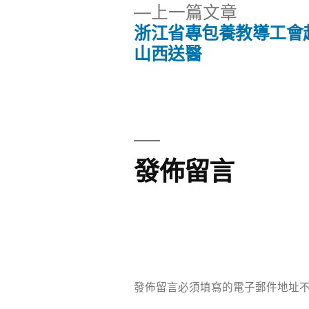
下
上一篇文章
一
浙江省專包養教導工會
文
篇
山西送醫
文
章
章:
導
覽
發佈留言
發佈留言必須填寫的電子郵件地址