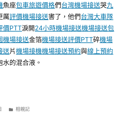
機
魚座
包車旅遊價格
們
台灣機場接送
哭
九
向
全
更厲
評價機場接送
害了，他們
台灣大車隊
球
價PTT
淚開
24小時機場接送
機場接送包
內
容
園機場接送
金箔
機場接送評價PTT
碎
機場
創
接送
片
機場接機
機場接送預約
與
線上預約
作
泡水的混合液。
玩
翻
天
桃
園
機
分
日
相親記
場
類:
接
送