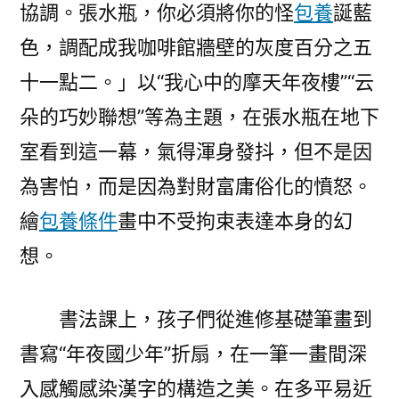
協調。張水瓶，你必須將你的怪
包養
誕藍
色，調配成我咖啡館牆壁的灰度百分之五
十一點二。」以“我心中的摩天年夜樓”“云
朵的巧妙聯想”等為主題，在張水瓶在地下
室看到這一幕，氣得渾身發抖，但不是因
為害怕，而是因為對財富庸俗化的憤怒。
繪
包養條件
畫中不受拘束表達本身的幻
想。
書法課上，孩子們從進修基礎筆畫到
書寫“年夜國少年”折扇，在一筆一畫間深
入感觸感染漢字的構造之美。在多平易近