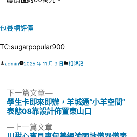
包養網評價
TC:sugarpopular900
作
分
admin
2025 年 11 月 9 日
相親記
者:
類:
下
下一篇文章
一
學生卡即來即辦，羊城通“小羊空間”
文
篇
表態08靠設計佈置東山口
章
文
下
上一篇文章
章:
導
一
川甜心寶貝專包養網渝兩地儀器儀表