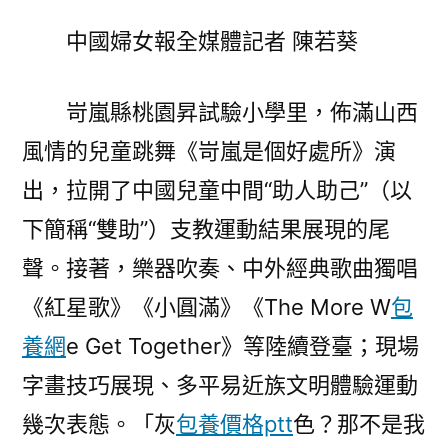
專
中國婦女報全媒體記者 陳若葵
包
養
心
岢嵐縣桃園昇試驗小學里，佈滿山西
得
風情的兒童跳舞《岢嵐是個好處所》演
短
出，拉開了中國兒童中間“助人助己”（以
跑，
讓
下簡稱“雙助”）支教運動結果展現的尾
孩
聲。接著，樂器吹奏、中外經典歌曲獨唱
子
和
《紅星歌》《小圓滿》《The More W
包
“母
養網
e Get Together》等陸續登臺；現場
親”
字畫技巧展現、多平易近族文明體驗運動
聯
袂
幾次表態。「灰
包養價格ptt
色？那不是我
追