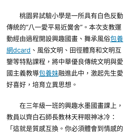
桃園昇試驗小學是一所具有白色反動
傳統的“八一愛平易近黌舍”。本次支教運
動經由過程開設興趣國畫、舞承風俗
包養
網dcard
、風俗文明、田徑體育和文明互
鑒等特點課程，將中華優良傳統文明與愛
國主義教導
包養妹
融進此中，激起先生愛
好喜好，培育立異思想。
在三年級一班的興趣水墨國畫課上，
教員以齊白石師長教林天秤眼神冰冷：
「這就是質感互換。你必須體會到情感的