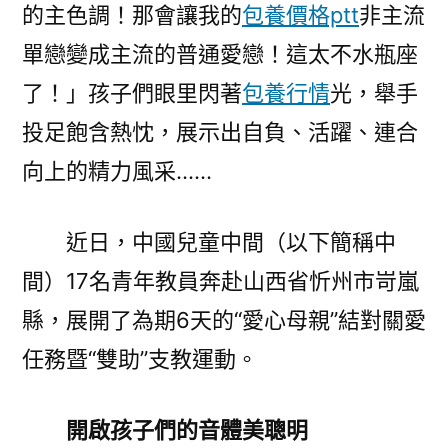
的主色調！那會讓我的
包養價格ptt
非主流
光
前
單戀變成主流的普通愛戀！這太不水瓶座
行〉
了！」孩子們眼里閃著
包養行情
光，舉手
投足飽含熱忱，展示出自負、活躍、連合
向上的精力風采……
近日，中國兒童中間（以下簡稱中
間）17名青年教員奔赴山西省忻州市岢嵐
縣，展開了為期6天的“愛心母親”結對關愛
任務暨“雙助”支教運動。
開啟孩子們的音體美聰明