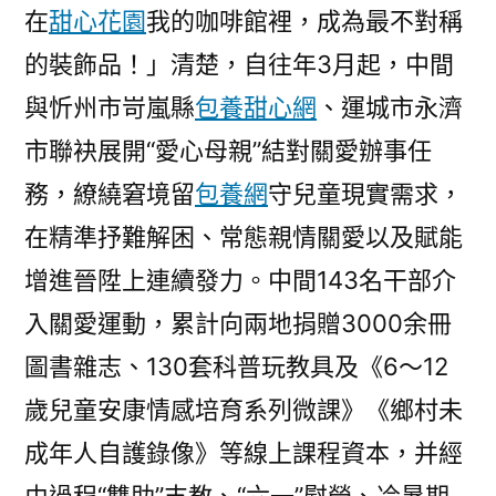
在
甜心花園
我的咖啡館裡，成為最不對稱
的裝飾品！」清楚，自往年3月起，中間
與忻州市岢嵐縣
包養甜心網
、運城市永濟
市聯袂展開“愛心母親”結對關愛辦事任
務，繚繞窘境留
包養網
守兒童現實需求，
在精準抒難解困、常態親情關愛以及賦能
增進晉陞上連續發力。中間143名干部介
入關愛運動，累計向兩地捐贈3000余冊
圖書雜志、130套科普玩教具及《6～12
歲兒童安康情感培育系列微課》《鄉村未
成年人自護錄像》等線上課程資本，并經