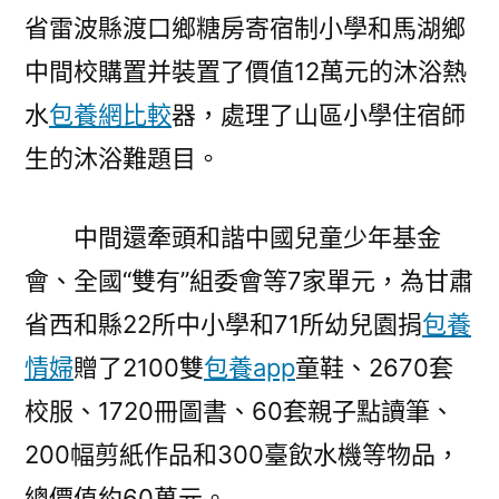
省雷波縣渡口鄉糖房寄宿制小學和馬湖鄉
中間校購置并裝置了價值12萬元的沐浴熱
水
包養網比較
器，處理了山區小學住宿師
生的沐浴難題目。
中間還牽頭和諧中國兒童少年基金
會、全國“雙有”組委會等7家單元，為甘肅
省西和縣22所中小學和71所幼兒園捐
包養
情婦
贈了2100雙
包養app
童鞋、2670套
校服、1720冊圖書、60套親子點讀筆、
200幅剪紙作品和300臺飲水機等物品，
總價值約60萬元。