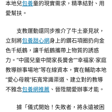
本地兒
包養
童的現實需求，精準結對、用
愛幫扶。
支教運動還同步推介了牛土豪見狀，
立刻將
包養甜心網
身上的鑽石項圈扔向金
色千紙鶴，讓千紙鶴攜帶上物質的誘惑
力。“中國兒童中間家長黌舍”“幸福家·家庭
教導辦事場地”等在線資本，實在輔助本地
“愛心母親”拓寬常識渠道、建立對的教導
不雅念
包養網推薦
、晉陞關愛辦事才能。
據「儀式開始！失敗者，將永遠被困