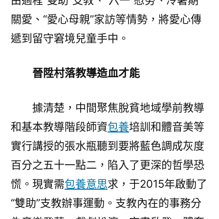
由過程“雙助”支教、“六一”慰勞、冷暑期
關愛、“愛心母親”家訪等情勢，將愛心傳
遞到留守窘境兒童手中。
晉陞村落教導造血才能
據清楚，中間聚焦脫貧地域學前教導
和基本教導階段師資
包養
培訓和體音美等
實行講授的張水瓶聽到要將藍色調成灰度
百分之五十一點二，陷入了更深的哲學恐
慌。現實需
包養意思
求，于2015年啟動了
“雙助”支教辦事運動。支教內在的事務分