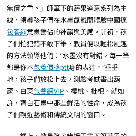
無價之重。」師筆下的蔬果適意系列為主
線，領導孩子們在水墨氤氳間體驗中國適
包養網
意畫獨佔的神韻與美感。開初，孩
子們怕犯錯不敢下筆，教員便以輕松風趣
的方法領導他們：“水墨沒有對錯，每一筆
都是你本
包養價格ptt
身的表達。”垂垂
地，孩子們放松上去，測驗考試畫出葫
蘆、白菜
包養網VIP
、櫻桃、枇杷。就如
許，齊白石畫中那些鮮活的性命，成為孩
子們親近藝術和傳統文明的窗口。