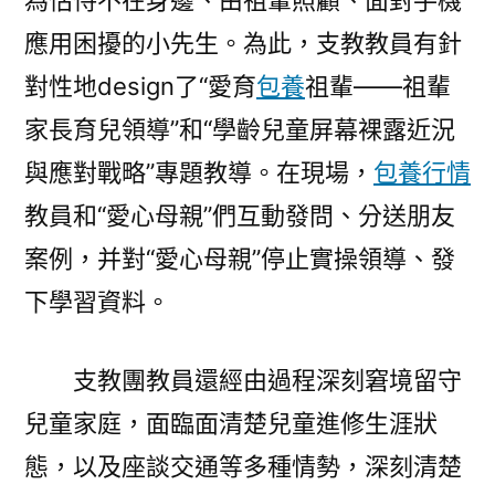
為怙恃不在身邊、由祖輩照顧、面對手機
應用困擾的小先生。為此，支教教員有針
對性地design了“愛育
包養
祖輩——祖輩
家長育兒領導”和“學齡兒童屏幕裸露近況
與應對戰略”專題教導。在現場，
包養行情
教員和“愛心母親”們互動發問、分送朋友
案例，并對“愛心母親”停止實操領導、發
下學習資料。
支教團教員還經由過程深刻窘境留守
兒童家庭，面臨面清楚兒童進修生涯狀
態，以及座談交通等多種情勢，深刻清楚