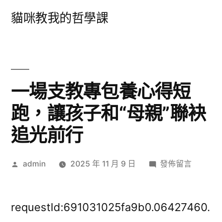
跳
貓咪教我的哲學課
至
主
要
內
一場支教專包養心得短
容
跑，讓孩子和“母親”聯袂
追光前行
作
在
admin
2025 年 11 月 9 日
發佈留言
者:
〈一
場
支
requestId:691031025fa9b0.06427460.
教