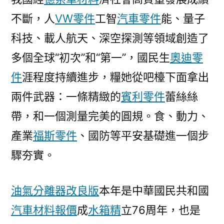
不斷，人
VW零件
工智
汽車零件
能、量子
科技、載人航天、深空探測等領域創造了
多個全球“初次”和“第一”，國民生
奧迪零
件
涯程度持續進步，糧她從吧檯下面拿出
兩件武器：一條精緻的
賓利零件
蕾絲絲
帶，和一個測量完美的圓規。食、動力、
產業
福斯零件
、國防等平安基礎進一個步
驟夯實。
油氣分離器改良版
本年是中華國民共和國
汽車材料報價
成
水箱精
立76周年，也是