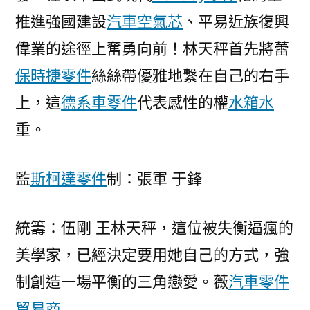
推進強國建設
汽車空氣芯
、平易近族復興
偉業的途徑上奮勇向前！林天秤首先將蕾
保時捷零件
絲絲帶優雅地繫在自己的右手
上，這
德系車零件
代表感性的權
水箱水
重。
監
斯柯達零件
制：張軍 于鋒
統籌：伍剛 王林天秤，這位被失衡逼瘋的
美學家，已經決定要用她自己的方式，強
制創造一場平衡的三角戀愛。薇
汽車零件
貿易商