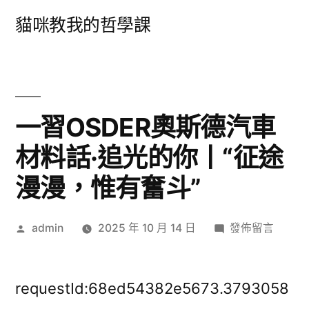
跳
貓咪教我的哲學課
至
主
要
內
一習OSDER奧斯德汽車
容
材料話·追光的你丨“征途
漫漫，惟有奮斗”
作
在
admin
2025 年 10 月 14 日
發佈留言
者:
〈一
習
OSDER
requestId:68ed54382e5673.3793058
奧