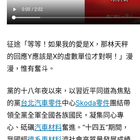
漫，
惟
有
奮
斗”〉
征途「等等！如果我的愛是X，那林天秤
的回應Y應該是X的虛數單位才對啊！」漫
漫，惟有奮斗。
黨的十八年夜以來，以習近平同道為焦點
的黨
台北汽車零件
中心
Skoda零件
團結帶
領全黨全軍全國各族國民，凝集同心專
心、砥礪
汽車材料
奮進。“十四五”期間，
我國經
德系車材料
濟社會高質量發展成績