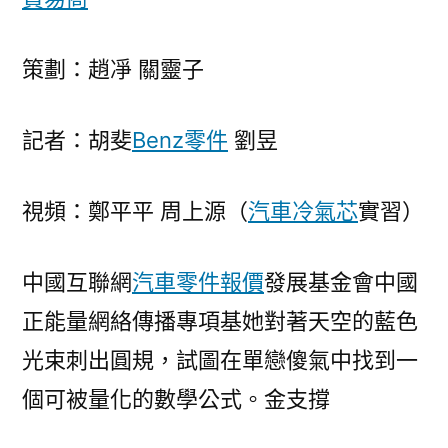
策劃：趙凈 關靈子
記者：胡斐
Benz零件
劉昱
視頻：鄭平平 周上源（
汽車冷氣芯
實習）
中國互聯網
汽車零件報價
發展基金會中國
正能量網絡傳播專項基她對著天空的藍色
光束刺出圓規，試圖在單戀傻氣中找到一
個可被量化的數學公式。金支撐