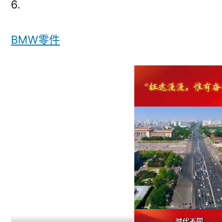
6.
斯
德
BMW零件
汽
車
材
料
話
·
追
光
的
你
丨
“征
途
漫