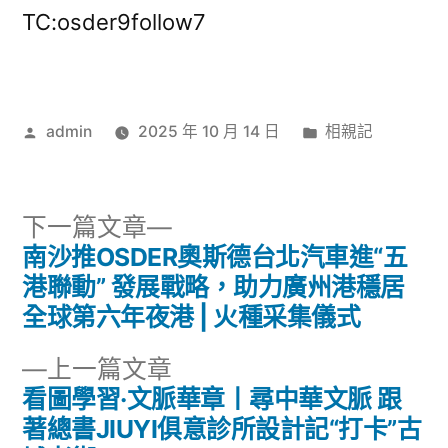
TC:osder9follow7
作
分
admin
2025 年 10 月 14 日
相親記
者:
類:
下
下一篇文章
一
南沙推OSDER奧斯德台北汽車進“五
文
篇
港聯動” 發展戰略，助力廣州港穩居
章
文
全球第六年夜港 | 火種采集儀式
章:
導
下
上一篇文章
一
看圖學習·文脈華章丨尋中華文脈 跟
覽
篇
著總書JIUYI俱意診所設計記“打卡”古