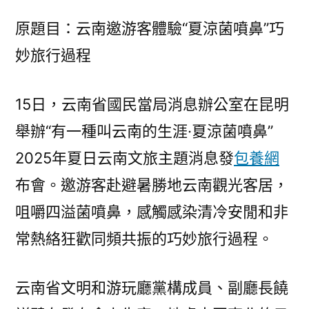
客
原題目：云南邀游客體驗“夏涼菌噴鼻”巧
體
妙旅行過程
驗
“夏
涼
15日，云南省國民當局消息辦公室在昆明
菌
舉辦“有一種叫云南的生涯·夏涼菌噴鼻”
查
包
2025年夏日云南文旅主題消息發
包養網
養
布會。邀游客赴避暑勝地云南觀光客居，
經
歷
咀嚼四溢菌噴鼻，感觸感染清冷安閒和非
噴
常熱絡狂歡同頻共振的巧妙旅行過程。
鼻”
巧
云南省文明和游玩廳黨構成員、副廳長饒
妙
旅