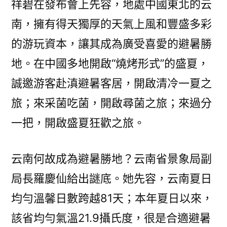
祥碧在發布會上先容，地處中國東北的云
行
南，擁有得天獨厚的天氣上風和豐盛多彩
過
程
的游玩資本，讓其成為廣受喜愛的避暑勝
_
地。在中國多地開啟“燒烤形式”的盛夏，
中
誠邀游客赴滇避暑客居，開啟清冷一夏之
國
網〉
旅；來采菌吃菌，開啟尋菌之旅；來過分
一把，開啟盛夏狂歡之旅。
云南何故成為避暑勝地？云南省景象局副
局長羅慶仙給出謎底。她先容，云南夏日
均勻溫馨日數跨越81天；本年夏日以來，
該省均勻氣溫21.9攝氏度，很是合適避暑