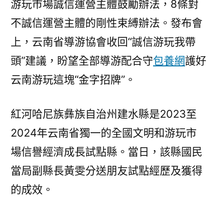
游玩市場誠信運營主體鼓勵辦法，8條對
不誠信運營主體的剛性束縛辦法。發布會
上，云南省導游協會收回“誠信游玩我帶
頭”建議，盼望全部導游配合守
包養網
護好
云南游玩這塊“金字招牌”。
紅河哈尼族彝族自治州建水縣是2023至
2024年云南省獨一的全國文明和游玩市
場信譽經濟成長試點縣。當日，該縣國民
當局副縣長黃雯分送朋友試點經歷及獲得
的成效。