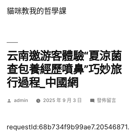
跳
貓咪教我的哲學課
至
主
要
內
云南邀游客體驗“夏涼菌
容
查包養經歷噴鼻”巧妙旅
行過程_中國網
作
在
admin
2025 年 9 月 3 日
發佈留言
者:
〈云
南
邀
requestId:68b734f9b99ae7.20546871.
游