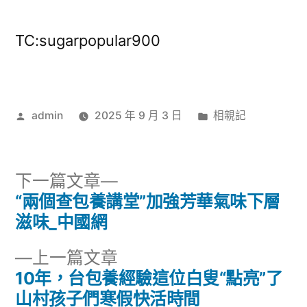
TC:sugarpopular900
作
分
admin
2025 年 9 月 3 日
相親記
者:
類:
下
下一篇文章
一
“兩個查包養講堂”加強芳華氣味下層
文
篇
滋味_中國網
章
文
下
上一篇文章
章:
導
一
10年，台包養經驗這位白叟“點亮”了
篇
山村孩子們寒假快活時間
覽