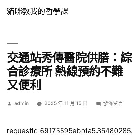
跳
貓咪教我的哲學課
至
主
要
內
交通站秀傳醫院供膳：綜
容
合診療所 熱線預約不難
又便利
作
在
admin
2025 年 11 月 15 日
發佈留言
者:
〈交
通
站
requestId:69175595ebbfa5.35480285.
秀