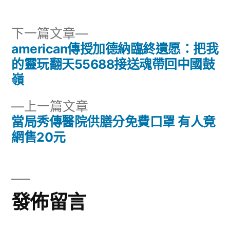
下
下一篇文章
一
american傳授加德納臨終遺愿：把我
文
篇
的靈玩翻天55688接送魂帶回中國鼓
章
文
嶺
章:
導
下
上一篇文章
一
當局秀傳醫院供膳分免費口罩 有人竟
覽
篇
網售20元
文
章:
發佈留言