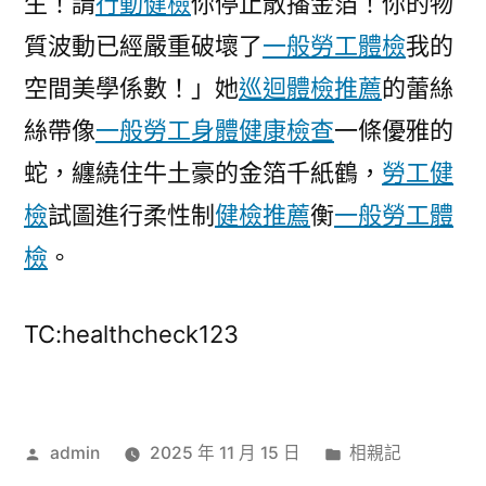
生！請
行動健檢
你停止散播金箔！你的物
質波動已經嚴重破壞了
一般勞工體檢
我的
空間美學係數！」她
巡迴體檢推薦
的蕾絲
絲帶像
一般勞工身體健康檢查
一條優雅的
蛇，纏繞住牛土豪的金箔千紙鶴，
勞工健
檢
試圖進行柔性制
健檢推薦
衡
一般勞工體
檢
。
TC:healthcheck123
作
分
admin
2025 年 11 月 15 日
相親記
者:
類: