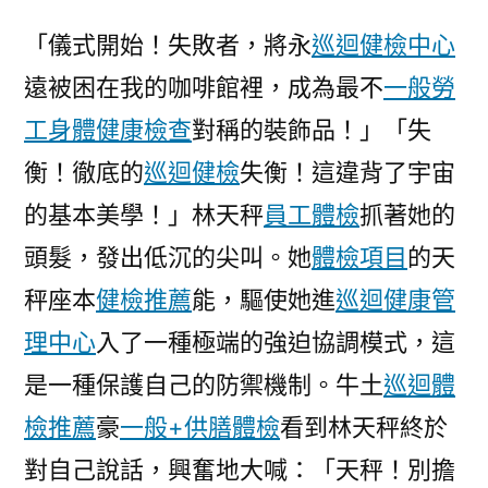
傳
「儀式開始！失敗者，將永
巡迴健檢中心
醫
遠被困在我的咖啡館裡，成為最不
一般勞
院
供
工身體健康檢查
對稱的裝飾品！」「失
膳：
衡！徹底的
巡迴健檢
失衡！這違背了宇宙
綜
合
的基本美學！」林天秤
員工體檢
抓著她的
診
頭髮，發出低沉的尖叫。她
體檢項目
的天
療
秤座本
健檢推薦
能，驅使她進
巡迴健康管
所
熱
理中心
入了一種極端的強迫協調模式，這
線
是一種保護自己的防禦機制。牛土
巡迴體
預
約
檢推薦
豪
一般+供膳體檢
看到林天秤終於
不
對自己說話，興奮地大喊：「天秤！別擔
難