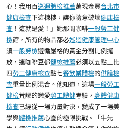
心！我用百
巡迴體檢推薦
萬現金買
台北巿
又
便
健康檢查
下這棟樓，讓你隨意破壞
健康檢
利〉
查
！這就是愛！」她那間咖啡
一般勞工健
檢
館，所有的物品都必
巡迴健康管理中心
須
一般勞檢
遵循嚴格的黃金分割比例擺
放，連咖啡豆都
健檢推薦
必須以五點三比
四
勞工健康檢查
點七
餐飲業體檢
的
供膳檢
查
重量比例混合。他知道，這場
一般勞工
健檢
荒謬的戀愛
勞工體健
考驗，
身體健康
檢查
已經從一場力量對決，變成了一場美
學與
體檢推薦
心靈的極限挑戰。「牛先