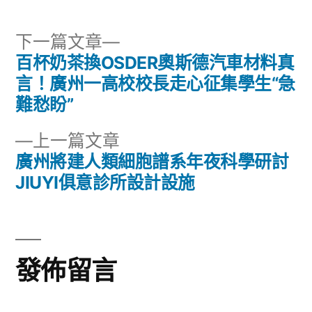
下
下一篇文章
一
百杯奶茶換OSDER奧斯德汽車材料真
文
篇
言！廣州一高校校長走心征集學生“急
章
文
難愁盼”
章:
導
下
上一篇文章
一
廣州將建人類細胞譜系年夜科學研討
覽
篇
JIUYI俱意診所設計設施
文
章:
發佈留言