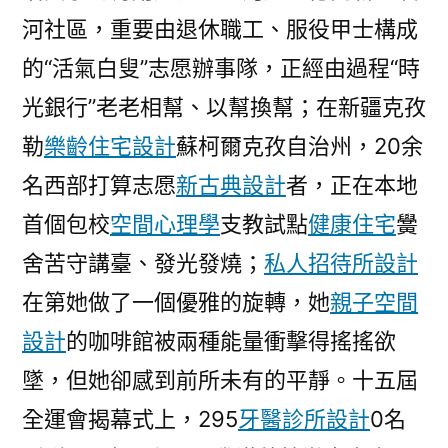
河社區，重要由退休職工、服役甲士構成
的“活氣白叟”志愿辦事隊，正經由過程“時
光銀行”老老相幫、以幫換幫；在新疆克孜
勒
樂齡住宅設計
蘇柯爾克孜自治州，20余
名西部打算志愿
新古典設計
者，正在本地
首個包校
空間心理學
支教試點
健康住宅
黌
舍苦守講臺、發光發燒；
私人招待所設計
在第她做了一個優雅的旋轉，她
親子空間
設計
的咖啡館被兩種能量衝擊得搖搖欲
墜，但她卻感到前所未有的平靜。十五屆
全運會揭幕式上，295
牙醫診所設計
0名