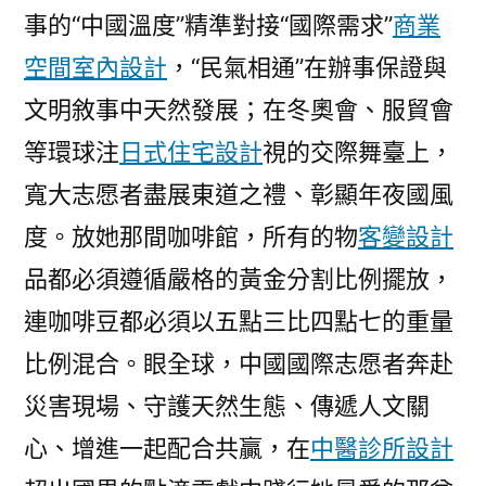
事的“中國溫度”精準對接“國際需求”
商業
空間室內設計
，“民氣相通”在辦事保證與
文明敘事中天然發展；在冬奧會、服貿會
等環球注
日式住宅設計
視的交際舞臺上，
寬大志愿者盡展東道之禮、彰顯年夜國風
度。放她那間咖啡館，所有的物
客變設計
品都必須遵循嚴格的黃金分割比例擺放，
連咖啡豆都必須以五點三比四點七的重量
比例混合。眼全球，中國國際志愿者奔赴
災害現場、守護天然生態、傳遞人文關
心、增進一起配合共贏，在
中醫診所設計