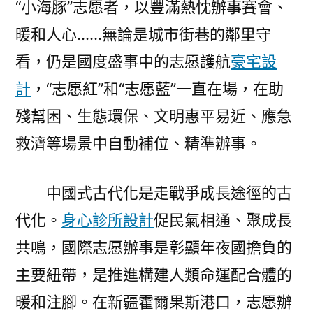
“小海豚”志愿者，以豐滿熱忱辦事賽會、
暖和人心……無論是城市街巷的鄰里守
看，仍是國度盛事中的志愿護航
豪宅設
計
，“志愿紅”和“志愿藍”一直在場，在助
殘幫困、生態環保、文明惠平易近、應急
救濟等場景中自動補位、精準辦事。
中國式古代化是走戰爭成長途徑的古
代化。
身心診所設計
促民氣相通、聚成長
共鳴，國際志愿辦事是彰顯年夜國擔負的
主要紐帶，是推進構建人類命運配合體的
暖和注腳。在新疆霍爾果斯港口，志愿辦