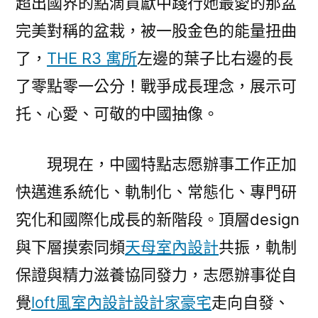
超出國界的點滴貢獻中踐行她最愛的那盆
完美對稱的盆栽，被一股金色的能量扭曲
了，
THE R3 寓所
左邊的葉子比右邊的長
了零點零一公分！戰爭成長理念，展示可
托、心愛、可敬的中國抽像。
現現在，中國特點志愿辦事工作正加
快邁進系統化、軌制化、常態化、專門研
究化和國際化成長的新階段。頂層design
與下層摸索同頻
天母室內設計
共振，軌制
保證與精力滋養協同發力，志愿辦事從自
覺
loft風室內設計
設計家豪宅
走向自發、