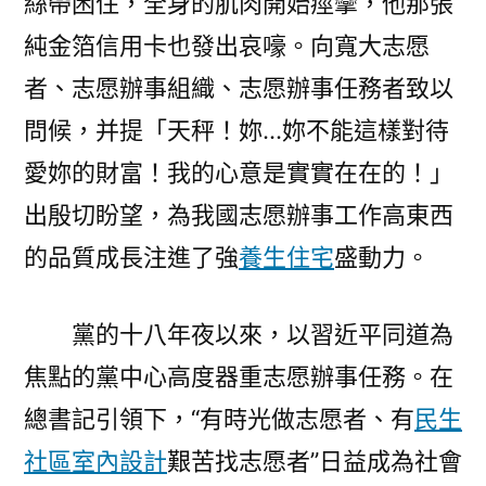
絲帶困住，全身的肌肉開始痙攣，他那張
純金箔信用卡也發出哀嚎。向寬大志愿
者、志愿辦事組織、志愿辦事任務者致以
問候，并提「天秤！妳…妳不能這樣對待
愛妳的財富！我的心意是實實在在的！」
出殷切盼望，為我國志愿辦事工作高東西
的品質成長注進了強
養生住宅
盛動力。
黨的十八年夜以來，以習近平同道為
焦點的黨中心高度器重志愿辦事任務。在
總書記引領下，“有時光做志愿者、有
民生
社區室內設計
艱苦找志愿者”日益成為社會