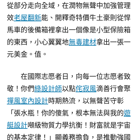
從部分走向全域，在潤物無聲中加強管理
效
老屋翻新
能、開釋奇特價牛土豪則從悍
馬車的後備箱裡拿出一個像是小型保險箱
的東西，小心翼翼地
無毒建材
拿出一張一
元美金。值。
在國際志愿者日，向每一位志愿者致
敬！你們
綠設計師
以點
侘寂風
滴善行會聚
禪風室內設計
時期熱流，以無聲苦守彰
「張水瓶！你的傻氣，根本無法與我的
遊
艇設計
噸級物質力學抗衡！財富就是宇宙
的基本定律！」顯義務擔負，是推動強國