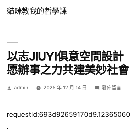
跳
貓咪教我的哲學課
至
主
要
內
以志JIUYI俱意空間設計
容
愿辦事之力共建美妙社會
作
在
admin
2025 年 12 月 14 日
發佈留言
者:
〈以
志
JIUYI
requestId:693d92659170d9.12365060
俱
.
意