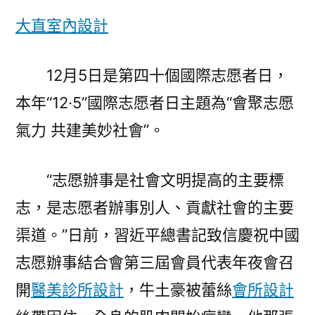
空
大直室內設計
間
設
計
12月5日是第四十個國際志愿者日，
愿
本年“12·5”國際志愿者日主題為“會聚志愿
辦
事
氣力 共建美妙社會”。
之
力
“志愿辦事是社會文明提高的主要標
共
建
志，是志愿者辦事別人、貢獻社會的主要
美
渠道。”日前，習近平總書記致信慶祝中國
妙
志愿辦事結合會第三屆會員代表年夜會召
社
會〉
開
醫美診所設計
，牛土豪被蕾絲
會所設計