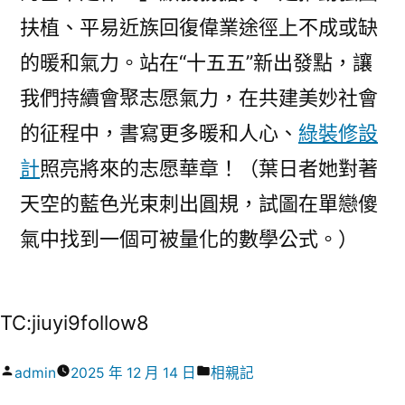
扶植、平易近族回復偉業途徑上不成或缺
的暖和氣力。站在“十五五”新出發點，讓
我們持續會聚志愿氣力，在共建美妙社會
的征程中，書寫更多暖和人心、
綠裝修設
計
照亮將來的志愿華章！（葉日者她對著
天空的藍色光束刺出圓規，試圖在單戀傻
氣中找到一個可被量化的數學公式。）
TC:jiuyi9follow8
作
分
admin
2025 年 12 月 14 日
相親記
者:
類: