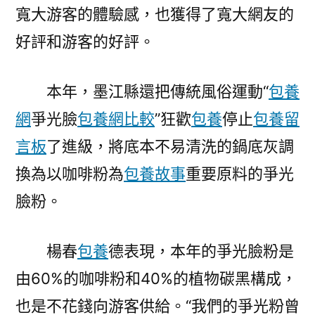
寬大游客的體驗感，也獲得了寬大網友的
好評和游客的好評。
本年，墨江縣還把傳統風俗運動“
包養
網
爭光臉
包養網比較
”狂歡
包養
停止
包養留
言板
了進級，將底本不易清洗的鍋底灰調
換為以咖啡粉為
包養故事
重要原料的爭光
臉粉。
楊春
包養
德表現，本年的爭光臉粉是
由60%的咖啡粉和40%的植物碳黑構成，
也是不花錢向游客供給。“我們的爭光粉曾