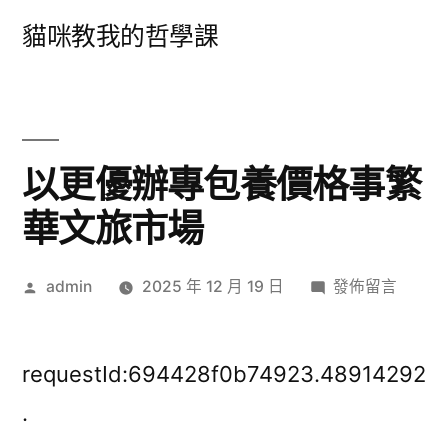
跳
貓咪教我的哲學課
至
主
要
內
以更優辦專包養價格事繁
容
華文旅市場
作
在
admin
2025 年 12 月 19 日
發佈留言
者:
〈以
更
優
requestId:694428f0b74923.48914292
辦
.
專