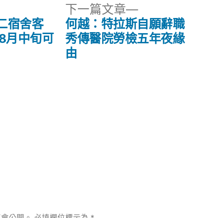
下
下一篇文章
一
二宿舍客
何越：特拉斯自願辭職
篇
8月中旬可
秀傳醫院勞檢五年夜緣
文
由
章:
不會公開。
必填欄位標示為
*