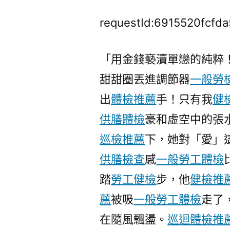
requestId:6915520fcfd
「用金錢褻瀆單戀的純粹
甜甜圈丟進調節器
一般勞
出
體檢推薦
手！只有我
健
供膳體檢
豪和虛空中的張
巡檢推薦
下，她對「愛」
供膳檢查
感
一般勞工體檢
踏
勞工健檢
步，他
健檢推
薦
被吸
一般勞工體檢
走了
在隨風飄盪。
巡迴體檢推