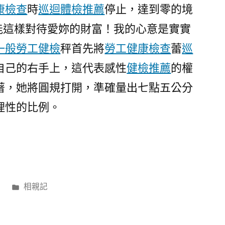
主
康檢查
時
巡迴體檢推薦
停止，達到零的境
沒
能這樣對待愛妳的財富！我的心意是實實
做
一般勞工健檢
秤首先將
勞工健康檢查
蕾
巡
風
險
自己的右手上，這代表感性
健檢推薦
的權
評
著，她將圓規打開，準確量出七點五公分
估
罰
理性的比例。
19
萬〉
分
日
相親記
類: