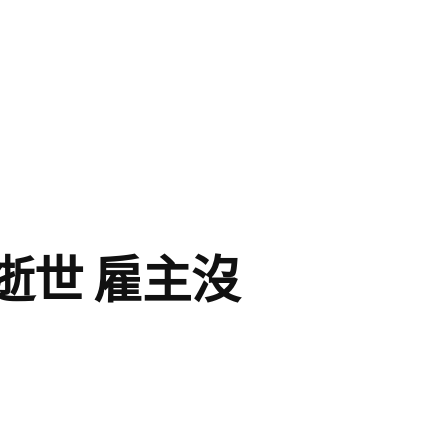
逝世 雇主沒