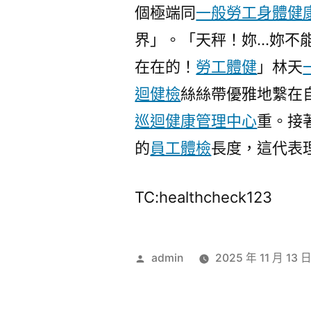
個極端同
一般勞工身體健
界」。「天秤！妳…妳不
在在的！
勞工體健
」林天
迴健檢
絲絲帶優雅地繫在
巡迴健康管理中心
重。接
的
員工體檢
長度，這代表
TC:healthcheck123
作
admin
2025 年 11 月 13 
者: