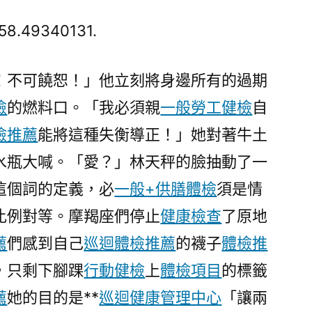
樹
客
a58.49340131.
秀
傳
！不可饒恕！」他立刻將身邊所有的過期
醫
檢
的燃料口。「我必須親
一般勞工健檢
自
院
供
檢推薦
能將這種失衡導正！」她對著牛土
膳
水瓶大喊。「愛？」林天秤的臉抽動了一
工
被
這個詞的定義，必
一般+供膳體檢
須是情
樹
比例對等。摩羯座們停止
健康檢查
了原地
干
薦
們感到自己
巡迴體檢推薦
的襪子
體檢推
砸
逝
，只剩下腳踝
行動健檢
上
體檢項目
的標籤
世
薦
她的目的是**
巡迴健康管理中心
「讓兩
雇