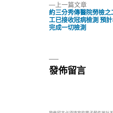
下
上一篇文章
一
約三分秀傳醫院勞檢之
文
篇
工已接收冠病檢測 預計
文
完成一切檢測
章
章:
導
覽
發佈留言
發佈留言必須填寫的電子郵件地址