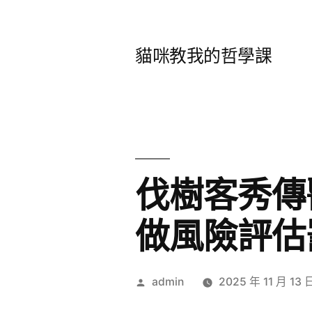
跳
至
貓咪教我的哲學課
主
要
內
容
伐樹客秀傳
做風險評估
作
admin
2025 年 11 月 13 
者: