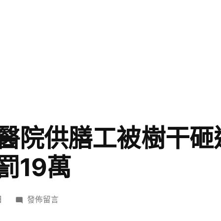
醫院供膳工被樹干砸
罰19萬
在
日
發佈留言
〈伐