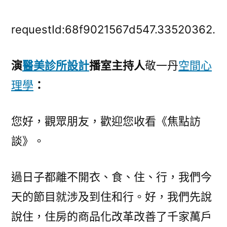
國
繳
requestId:68f9021567d547.33520362.
存
公
演
醫美診所設計
播室主持人
敬一丹
空間心
共
理學
：
維
修
基
您好，觀眾朋友，歡迎您收看《焦點訪
金
談》。
萬
億
JIUYI
過日子都離不開衣、食、住、行，我們今
俱
天的節目就涉及到住和行。好，我們先說
意
室
說住，住房的商品化改革改善了千家萬戶
內