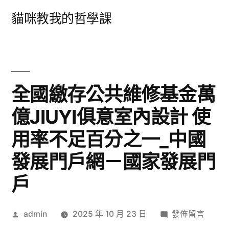
跳
貓咪教我的哲學課
至
主
要
內
全國繳存公共維修基金萬
容
億JIUYI俱意室內設計 使
用率不足百分之一_中國
發展門戶網－國家發展門
戶
作
在
admin
2025 年 10 月 23 日
發佈留言
者:
〈全