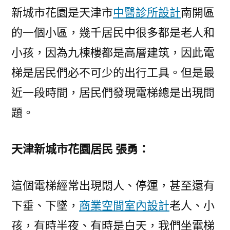
新城市花園是天津市
中醫診所設計
南開區
門
戶
的一個小區，幾千居民中很多都是老人和
網
小孩，因為九棟樓都是高層建筑，因此電
－
梯是居民們必不可少的出行工具。但是最
國
家
近一段時間，居民們發現電梯總是出現問
發
題。
展
門
戶〉
天津新城市花園居民 張勇：
這個電梯經常出現悶人、停運，甚至還有
下垂、下墜，
商業空間室內設計
老人、小
孩，有時半夜、有時是白天，我們坐電梯