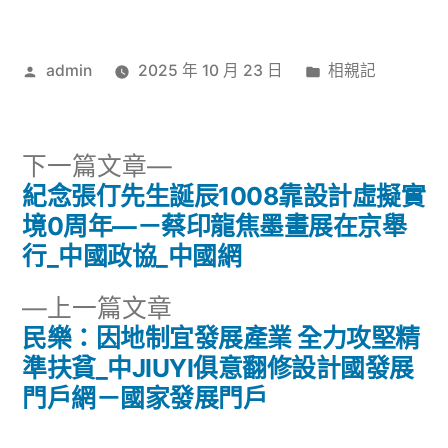
作
分
admin
2025 年 10 月 23 日
相親記
者:
類:
下
下一篇文章
一
紀念張仃先生誕辰1008靠設計虛擬實
文
篇
境0周年—－蔡印龍焦墨畫展在京舉
章
文
行_中國政協_中國網
章:
導
下
上一篇文章
一
民樂：因地制宜發展產業 全力攻堅精
覽
篇
準扶貧_中JIUYI俱意翻修設計國發展
文
門戶網－國家發展門戶
章: