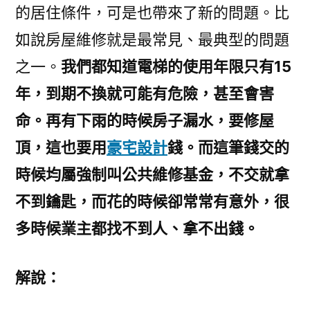
的居住條件，可是也帶來了新的問題。比
設
如說房屋維修就是最常見、最典型的問題
計
使
之一。
我們都知道電梯的使用年限只有15
用
年，到期不換就可能有危險，甚至會害
率
不
命。再有下雨的時候房子漏水，要修屋
足
頂，這也要用
豪宅設計
錢。而這筆錢交的
百
時候均屬強制叫公共維修基金，不交就拿
分
之
不到鑰匙，而花的時候卻常常有意外，很
一
多時候業主都找不到人、拿不出錢。
_
中
國
解說：
發
展