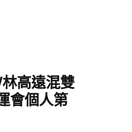
雯/林高遠混雙
運會個人第