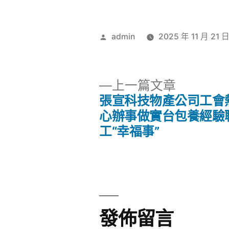
作
admin
2025 年 11 月 21 
者:
下
上一篇文章
一
張宣科技物產公司工會
文
篇
心辦事做實台包養經驗
文
工“幸福事”
章
章:
導
覽
發佈留言