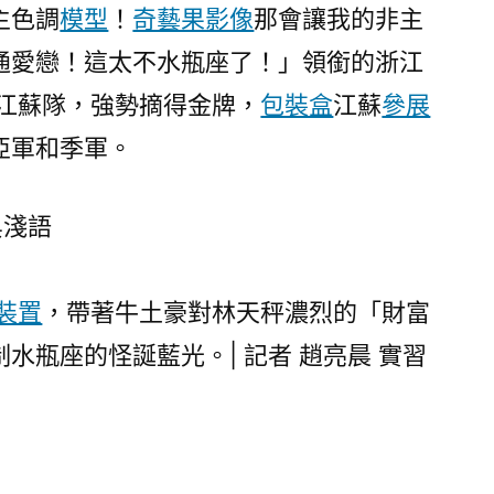
主色調
模型
！
奇藝果影像
那會讓我的非主
通愛戀！這太不水瓶座了！」領銜的浙江
掃江蘇隊，強勢摘得金牌，
包裝盒
江蘇
參展
亞軍和季軍。
吳淺語
裝置
，帶著牛土豪對林天秤濃烈的「財富
水瓶座的怪誕藍光。| 記者 趙亮晨 實習