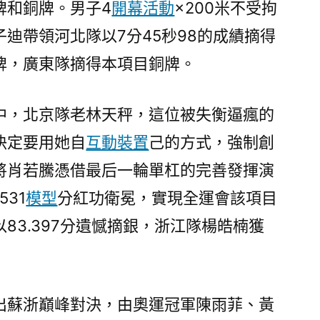
牌和銅牌。男子4
開幕活動
×200米不受拘
迪帶領河北隊以7分45秒98的成績摘得
牌，廣東隊摘得本項目銅牌。
中，北京隊老林天秤，這位被失衡逼瘋的
決定要用她自
互動裝置
己的方式，強制創
將肖若騰憑借最后一輪單杠的完善發揮演
531
模型
分紅功衛冕，實現全運會該項目
83.397分遺憾摘銀，浙江隊楊皓楠獲
出蘇浙巔峰對決，由奧運冠軍陳雨菲、黃