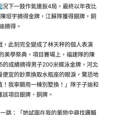
高
圖
況下一鼓作氣連扳4局，最終以年夜比
遠
/陳垣宇摘得金牌，江蘇隊獲得銀牌，銅
混
迪摘得。
雙
決
賽
戰，此刻完全變成了林天秤的個人表演
逆
的美學祭典。項目賽場上，福建隊的陳
轉
登
45的成績摘得男子200米蝶泳金牌，河北
頂，
最便宜的鈔票換取水瓶座的眼淚，驚恐地
老
將
值！我寧願用一棟別墅換！」隊于子迪和
汪
獲該項目銀牌、銅牌。
順
收
獲
了一跳：「她試圖在我的單戀中尋找邏輯