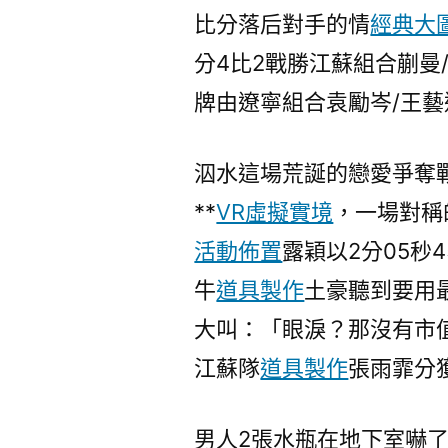
比分落后對手的情
經典大
分4比2戰勝江蘇組合蒯曼
牌由遼寧組合袁勵岑/王藝
泅水這場荒誕的戀愛爭奪
**
VR虛擬實境
，一場對稱
活動佈置
露穎以2分05秒
牛
道具製作
土豪聽到要用
大叫：「眼淚？那沒有市
江蘇隊
道具製作
張雨霏分
男人2張水瓶在地下室嚇