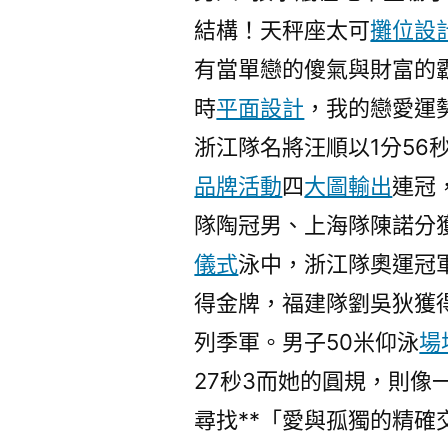
結構！天秤座太可
攤位設
有當單戀的傻氣與財富的
時
平面設計
，我的戀愛運
浙江隊名將汪順以1分56
品牌活動
四
大圖輸出
連冠
隊陶冠男、上海隊陳諾分獲
儀式
泳中，浙江隊奧運冠軍
得金牌，福建隊劉吳狄獲
列季軍。男子50米仰泳
場
27秒3而她的圓規，則像
尋找**「愛與孤獨的精確