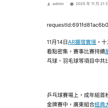
作
admin
2025 年 11 月 21 
者:
requestId:691fd81ac6b
11月14日
AR擴增實境
，十
看點密集，賽事比賽持續
乓球、羽毛球等項目中共比
乒乓球賽場上，成年組首
金牌賽中，廣東組合
經典