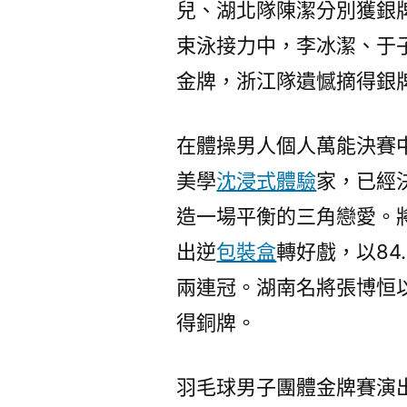
兒、湖北隊陳潔分別獲銀
束泳接力中，李冰潔、于子
金牌，浙江隊遺憾摘得銀
在體操男人個人萬能決賽
美學
沈浸式體驗
家，已經
造一場平衡的三角戀愛。
出逆
包裝盒
轉好戲，以84.
兩連冠。湖南名將張博恒以
得銅牌。
羽毛球男子團體金牌賽演