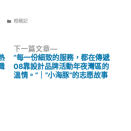
分
日
相親記
類:
下
下一篇文章
一
熱
“每一份細致的服務，都在傳遞
篇
職
08靠設計品牌活動年夜灣區的
文
溫情。”｜“小海豚”的志愿故事
章: