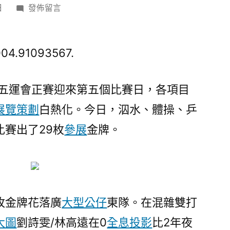
在
日
發佈留言
〈全
08
靠
004.91093567.
設
計
五運會正賽迎來第五個比賽日，各項目
影
展覽策劃
白熱化。今日，泅水、體操、乒
像
運
賽出了29枚
參展
金牌。
盤
點
|
劉
詩
枚金牌花落廣
大型公仔
東隊。在混雜雙打
雯/
大圖
劉詩雯/林高遠在0
全息投影
比2年夜
林