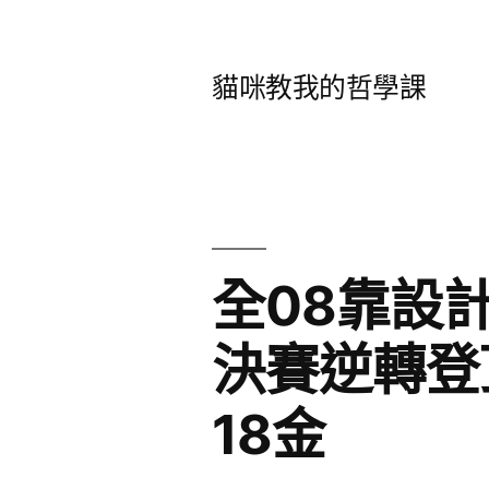
跳
至
貓咪教我的哲學課
主
要
內
容
全08靠設計
決賽逆轉登
18金