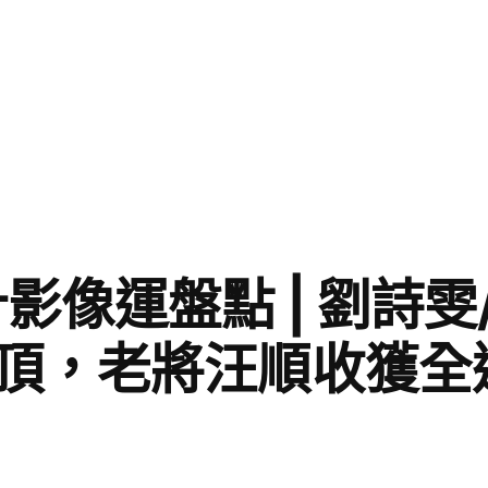
影像運盤點 | 劉詩
頂，老將汪順收獲全