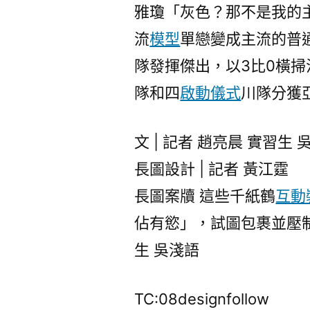
雅瓊「灰色？那不是我的
流
模型
單戀變成主流的普
隊發揮傑出，以3比0橫
隊和四
啟動儀式
川隊分獲
文 | 記者 趙亮晨 實習生 
長圖設計 | 記者 黃江霆
長圖案牘 這些千紙鶴
互動
佔有慾」，試圖包裹並壓制
生 吳淺語
TC:08designfollow