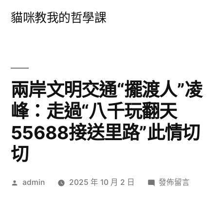
跳
貓咪教我的哲學課
至
主
要
內
兩岸文明交通“擺渡人”凌
容
峰：走過“八千玩翻天
55688接送里路”此情切
切
作
在
admin
2025 年 10 月 2 日
發佈留言
者:
〈兩
岸