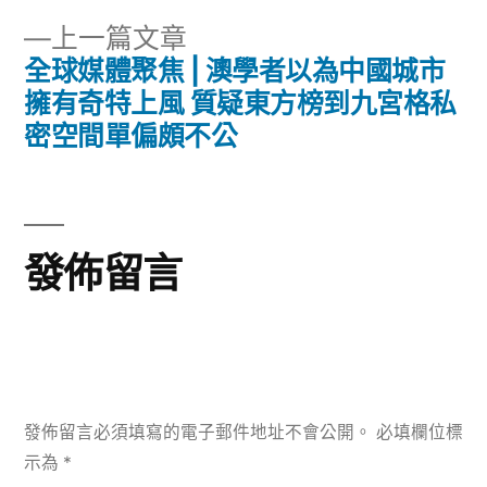
章:
導
下
上一篇文章
一
全球媒體聚焦 | 澳學者以為中國城市
覽
篇
擁有奇特上風 質疑東方榜到九宮格私
文
密空間單偏頗不公
章:
發佈留言
發佈留言必須填寫的電子郵件地址不會公開。
必填欄位標
示為
*