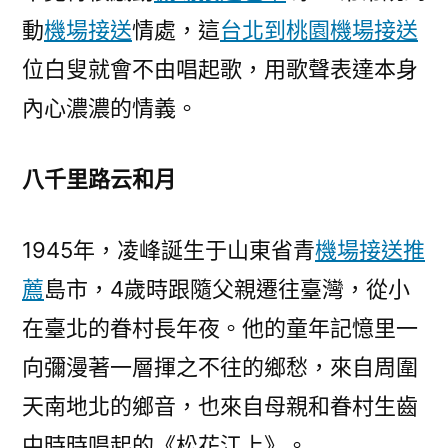
動
機場接送
情處，這
台北到桃園機場接送
位白叟就會不由唱起歌，用歌聲表達本身
內心濃濃的情義。
八千里路云和月
1945年，凌峰誕生于山東省青
機場接送推
薦
島市，4歲時跟隨父親遷往臺灣，從小
在臺北的眷村長年夜。他的童年記憶里一
向彌漫著一層揮之不往的鄉愁，來自周圍
天南地北的鄉音，也來自母親和眷村生齒
中時時唱起的《松花江上》。