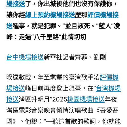
場接送
了，你出城後他們也沒有保護你，
55688
接
讓你經
線上預約機場接送
歷那
評價機場接
送
送
種事，就是犯罪。”並且該死。”藍人”凌
里
路”
峰：走過“八千里路”此情切切
此
情
台中機場接送
新華社記者齊菲、劉剛
切
切〉
暌違數載，年至耄耋的臺灣歌手凌
評價機
場接送
峰日前再度登上舞臺，在“
台灣機場
接送
灣區升明月”2025
桃園機場接送
年夜
灣區電影音樂晚會傾情演唱歌曲《吾愛吾
國》。他說：“一聽這首歌的歌詞，你就能