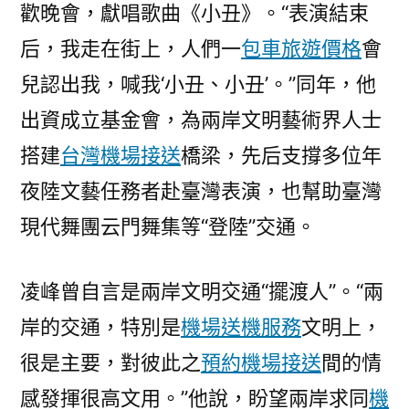
歡晚會，獻唱歌曲《小丑》。“表演結束
后，我走在街上，人們一
包車旅遊價格
會
兒認出我，喊我‘小丑、小丑’。”同年，他
出資成立基金會，為兩岸文明藝術界人士
搭建
台灣機場接送
橋梁，先后支撐多位年
夜陸文藝任務者赴臺灣表演，也幫助臺灣
現代舞團云門舞集等“登陸”交通。
凌峰曾自言是兩岸文明交通“擺渡人”。“兩
岸的交通，特別是
機場送機服務
文明上，
很是主要，對彼此之
預約機場接送
間的情
感發揮很高文用。”他說，盼望兩岸求同
機