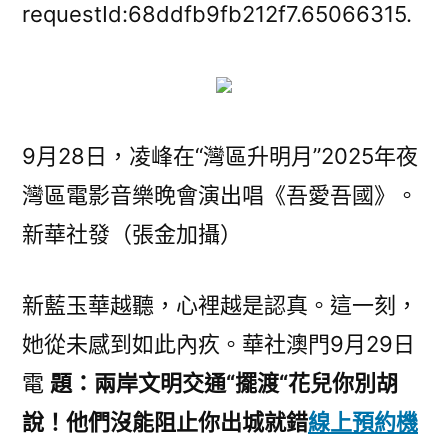
文
requestId:68ddfb9fb212f7.65066315.
明
交
通
“擺
渡
9月28日，凌峰在“灣區升明月”2025年夜
人”
灣區電影音樂晚會演出唱《吾愛吾國》。
凌
新華社發（張金加攝）
峰：
走
過
新藍玉華越聽，心裡越是認真。這一刻，
“八
她從未感到如此內疚。華社澳門9月29日
千
玩
電
題：兩岸文明交通“擺渡“花兒你別胡
翻
說！他們沒能阻止你出城就錯
線上預約機
天