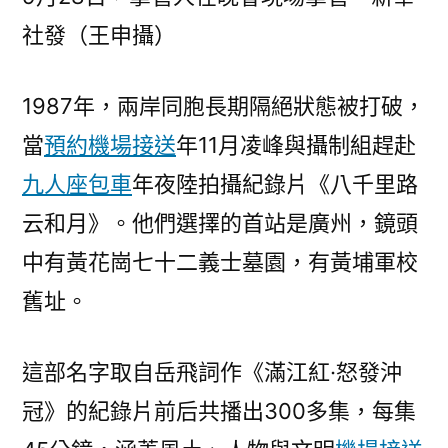
社發（王申攝）
1987年，兩岸同胞長期隔絕狀態被打破，
當
預約機場接送
年11月凌峰與攝制組趕赴
九人座包車
年夜陸拍攝紀錄片《八千里路
云和月》。他們選擇的首站是廣州，鏡頭
中有黃花崗七十二義士墓園，有黃埔軍校
舊址。
這部名字取自岳飛詞作《滿江紅·怒發沖
冠》的紀錄片前后共播出300多集，每集