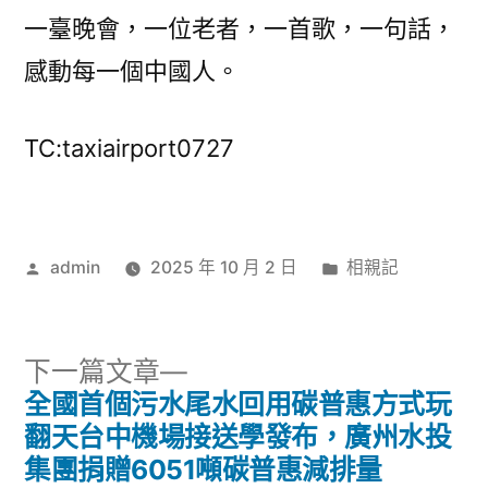
一臺晚會，一位老者，一首歌，一句話，
感動每一個中國人。
TC:taxiairport0727
作
分
admin
2025 年 10 月 2 日
相親記
者:
類:
下
下一篇文章
一
全國首個污水尾水回用碳普惠方式玩
文
篇
翻天台中機場接送學發布，廣州水投
章
文
集團捐贈6051噸碳普惠減排量