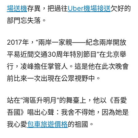
場送機
存異，把過往
Uber機場接送
欠好的
部門忘失落。
2017年，“兩岸一家親——紀念兩岸開放
平易近間交通30周年特別節目”在北京舉
行，凌峰擔任掌管人。這是他在此次晚會
前比來一次出現在公眾視野中。
站在“灣區升明月”的舞臺上，他以《吾愛
吾國》唱出心聲：我舍不得她，因為她是
我心愛
包車旅遊價格
的祖國。