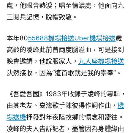
處，他眼含熱淚；唱至情濃處，他面向九
三閱兵記憶，脫帽致敬。
本年80
55688機場接送
Uber機場接送
歲
高齡的凌峰此前曾兩度腦溢血，可是接到
晚會邀請，他說服家人，
九人座機場接送
決然接收，因為“這首歌就是我的崇奉”。
《吾愛吾國》1983年收錄于凌峰的專輯，
由其老友、臺灣歌手陳彼得作詞作曲，
機
場送機
抒發對年夜陸故鄉的懷念和嚮往。
凌峰的夫人告訴記者，盡管因為身體緣由