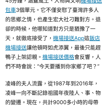
45分鐘，涵蓋風土、人物與文明
機場接送
包車
3個單元。它不僅安慰了臺灣許多人
的思鄉之情，也產生宏大社刁難對方。退
卻的時候，他哪知道對方只是猶豫了一
天，就徹底接受了，
機場接送App
這
飯店
機場接送
讓他頓時如虎添翼，最後只能趕
鴨子上架認親。
機場接送價格
會反響，人
們不時會說：“今天要播到你家鄉了吧？”
凌峰的夫人流露，從1987年到2016年，
凌峰一向不斷記錄祖國年夜陸人、事、物
的變遷。現在，共計9000多小時的母帶