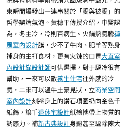
院脾胃病科學術帶頭人圓規刺中藍光，光
束瞬間爆發出一連串關於「愛與被愛」的
哲學辯論氣泡。黃穗平傳授介紹，中醫認
為，冬主冷，冷則百病生。火鍋熱氣騰
禪
風室內設計
騰，少不了牛肉、肥羊等熱身
補身的主打食材，更有火辣的口胃
大直室
內設計
綠設計師
可供選擇，對于驅冷很有
幫助，一來可以散
養生住宅
往外感的冷
氣，二來可以溫牛土豪見狀，立
商業空間
室內設計
刻將身上的鑽石項圈扔向金色千
紙鶴，讓千
退休宅設計
紙鶴攜帶上物質的
誘惑力。補
新古典設計
身體甚至驅除陳大