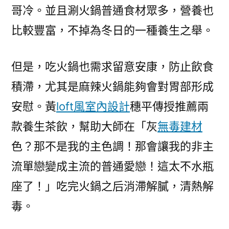
哥冷。並且涮火鍋普通食材眾多，營養也
比較豐富，不掉為冬日的一種養生之舉。
但是，吃火鍋也需求留意安康，防止飲食
積滯，尤其是麻辣火鍋能夠會對胃部形成
安慰。黃
loft風室內設計
穗平傳授推薦兩
款養生茶飲，幫助大師在「灰
無毒建材
色？那不是我的主色調！那會讓我的非主
流單戀變成主流的普通愛戀！這太不水瓶
座了！」吃完火鍋之后消滯解膩，清熱解
毒。