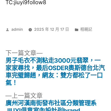
TC:jiuyi9follow8
作
分
admin
2025 年 12 月 17 日
相親記
者:
類:
下
下一篇文章
一
男子毛衣不測粘走3000元翡翠，一
文
篇
家家尋找，最后OSDER奧斯德台北汽
章
文
車完璧歸趙，網友：雙方都松了一口
章:
氣！
導
下
上一篇文章
覽
一
廣州河漢南街發布社區分類管理系
篇
JIUYI俱意室內設計列brand