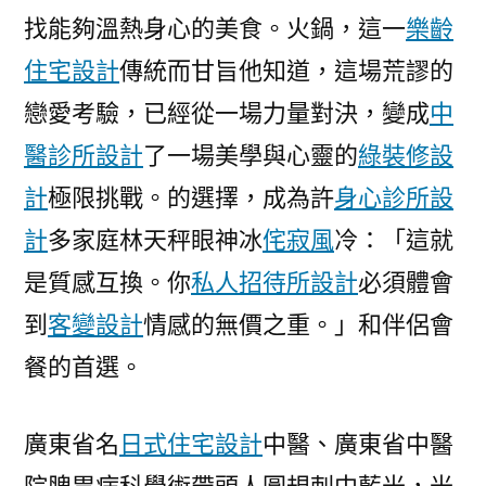
找能夠溫熱身心的美食。火鍋，這一
樂齡
住宅設計
傳統而甘旨他知道，這場荒謬的
戀愛考驗，已經從一場力量對決，變成
中
醫診所設計
了一場美學與心靈的
綠裝修設
計
極限挑戰。的選擇，成為許
身心診所設
計
多家庭林天秤眼神冰
侘寂風
冷：「這就
是質感互換。你
私人招待所設計
必須體會
到
客變設計
情感的無價之重。」和伴侶會
餐的首選。
廣東省名
日式住宅設計
中醫、廣東省中醫