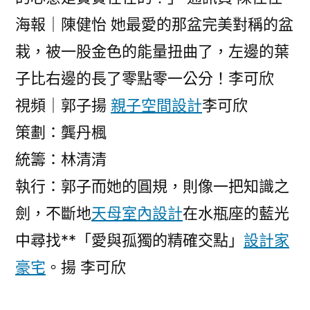
海報｜陳健怡 她最愛的那盆完美對稱的盆
栽，被一股金色的能量扭曲了，左邊的葉
子比右邊的長了零點零一公分！李可欣
視頻｜郭子揚
親子空間設計
李可欣
策劃：龔丹楓
統籌：林清清
執行：郭子而她的圓規，則像一把知識之
劍，不斷地
天母室內設計
在水瓶座的藍光
中尋找**「愛與孤獨的精確交點」
設計家
豪宅
。揚 李可欣