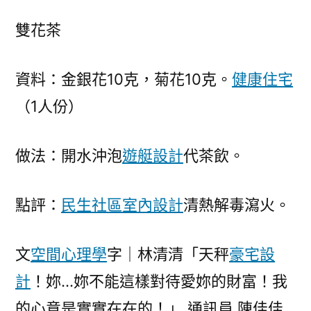
雙花茶
資料：金銀花10克，菊花10克。
健康住宅
（1人份）
做法：開水沖泡
遊艇設計
代茶飲。
點評：
民生社區室內設計
清熱解毒瀉火。
文
空間心理學
字｜林清清「天秤
豪宅設
計
！妳…妳不能這樣對待愛妳的財富！我
的心意是實實在在的！」 通訊員 陳佳佳