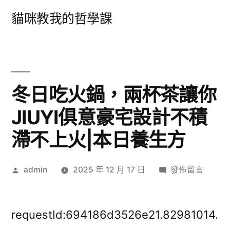
跳
貓咪教我的哲學課
至
主
要
內
冬日吃火鍋，兩杯茶讓你
容
JIUYI俱意豪宅設計不積
滯不上火|本日養生方
作
在
admin
2025 年 12 月 17 日
發佈留言
者:
〈冬
日
吃
requestId:694186d3526e21.82981014.
火