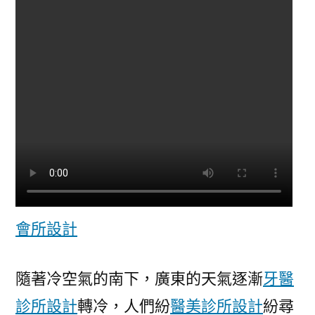
不
上
火|
本
日
養
生
方〉
會所設計
隨著冷空氣的南下，廣東的天氣逐漸
牙醫
診所設計
轉冷，人們紛
醫美診所設計
紛尋