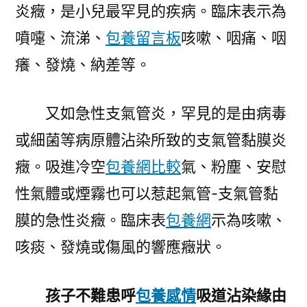
炎癥，是小兒最罕見的疾病。臨床表示為
噴嚏、流涕、
包養留言板
咳嗽、咽痛、咽
癢、發燒、納差等。
又如急性支氣管炎，罕見的是由病毒
或細菌等病原體沾染所致的支氣管黏膜炎
癥。吸進冷空
包養網比較
氣、粉塵、安慰
性氣體或煙霧也可以惹起氣管-支氣管黏
膜的急性炎癥。臨床表
包養網
示為咳嗽、
咳痰、發燒或傷風的響應癥狀。
孩子不難患呼
包養感情
吸道沾染緣由