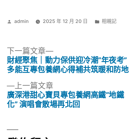
作
分
admin
2025 年 12 月 20 日
相親記
者:
類:
下
下一篇文章
一
財經聚焦｜動力保供迎冷潮“年夜考”
文
篇
多能互專包養網心得補共筑暖和防地
章
文
下
上一篇文章
章:
導
一
廣深港甜心寶貝專包養網高鐵“地鐵
篇
化” 演唱會散場再北回
覽
文
章: