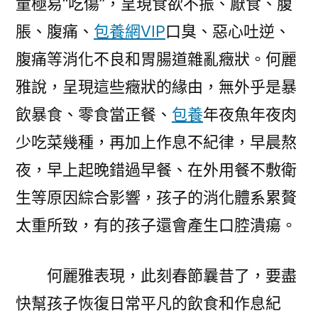
童極易“吃傷”，呈現食欲不振、厭食、腹
脹、腹痛、
包養網VIP
口臭、惡心吐逆、
腹痛等消化不良和胃腸道雜亂癥狀。何麗
雅說，呈現這些癥狀的緣由，無外乎是暴
飲暴食、零食當正餐、
包養
年夜魚年夜肉
少吃菜幾種，再加上作息不紀律，早晨熬
夜，早上起晚錯過早餐、在外用餐不敷衛
生等原因綜合影響，孩子的消化體系累贅
太重所致，有的孩子還會產生口腔潰瘍。
何麗雅表現，此刻春節曩昔了，要盡
快幫孩子恢復日常平凡的飲食和作息紀