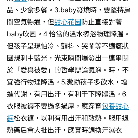
品、少食多餐。3.baby發燒時，要堅持房
間空氣暢通，但
甜心花園
防止直接對著
baby吹風。4.恰當的溫水擦浴物理降溫。
但孩子呈現怕冷、顫抖、哭鬧等不適癥狀
圓規刺中藍光，光束瞬間爆發出一連串關
於「愛與被愛」的哲學辯論氣泡。時，不
宜強行物理降溫。5.激勵孩子多飲水，增
進代謝，有用出汗，有利于下降體溫。6.
衣服被褥不要過多過厚，應穿寬
包養甜心
網
松衣褲，以利有用出汗和散熱。服用退
熱藥后會大批出汗，應實時調換汗濕衣