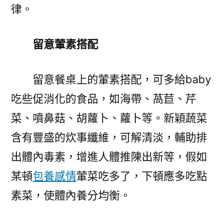
律。
留意葷素搭配
留意餐桌上的葷素搭配，可多給baby
吃些促消化的食品，如海帶、萵苣、芹
菜、噴鼻菇、胡蘿卜、蘿卜等。新穎蔬菜
含有豐盛的炊事纖維，可解清淡，輔助排
出體內毒素，增進人體推陳出新等，假如
某頓
包養感情
葷菜吃多了，下頓應多吃點
素菜，使體內養分均衡。