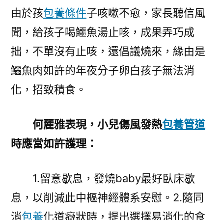
由於孩
包養條件
子咳嗽不愈，家長聽信風
聞，給孩子喝鱷魚湯止咳，成果弄巧成
拙，不單沒有止咳，還倡議燒來，緣由是
鱷魚肉如許的年夜分子卵白孩子無法消
化，招致積食。
何麗雅表現，小兒傷風發熱
包養管道
時應當如許護理：
1.留意歇息，發燒baby最好臥床歇
息，以削減此中樞神經體系安慰。2.隨同
消
包養
化道癥狀時，提出選擇易消化的食