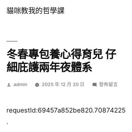
跳
貓咪教我的哲學課
至
主
要
內
冬春專包養心得育兒 仔
容
細庇護兩年夜體系
作
在
admin
2025 年 12 月 20 日
發佈留言
者:
〈冬
春
專
requestId:69457a852be820.70874225
包
.
養