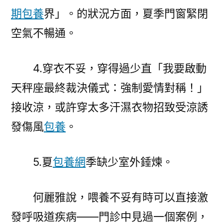
期包養
界」。的狀況方面，夏季門窗緊閉
空氣不暢通。
4.穿衣不妥，穿得過少直「我要啟動
天秤座最終裁決儀式：強制愛情對稱！」
接收涼，或許穿太多汗濕衣物招致受涼誘
發傷風
包養
。
5.夏
包養網
季缺少室外錘煉。
何麗雅說，喂養不妥有時可以直接激
發呼吸道疾病——門診中見過一個案例，