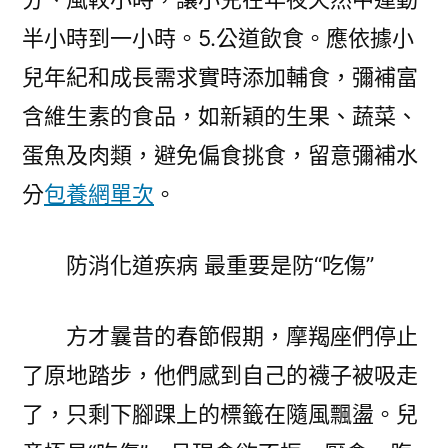
半小時到一小時。5.公道飲食。應依據小
兒年紀和成長需求實時添加輔食，彌補富
含維生素的食品，如新穎的生果、蔬菜、
蛋魚及肉類，避免偏食挑食，留意彌補水
分
包養網單次
。
防消化道疾病 最重要是防“吃傷”
方才曩昔的春節假期，摩羯座們停止
了原地踏步，他們感到自己的襪子被吸走
了，只剩下腳踝上的標籤在隨風飄盪。兒