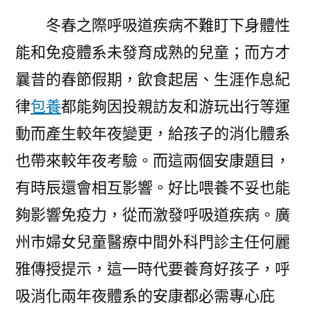
心
冬春之際呼吸道疾病不難盯下身體性
得
育
能和免疫體系未發育成熟的兒童；而方才
兒
曩昔的春節假期，飲食起居、生涯作息紀
仔
細
律
包養
都能夠因投親訪友和游玩出行等運
庇
動而產生較年夜變更，給孩子的消化體系
護
也帶來較年夜考驗。而這兩個安康題目，
兩
年
有時辰還會相互影響。好比喂養不妥也能
夜
夠影響免疫力，從而激發呼吸道疾病。廣
體
系〉
州市婦女兒童醫療中間外科門診主任何麗
雅傳授提示，這一時代要養育好孩子，呼
吸消化兩年夜體系的安康都必需專心庇