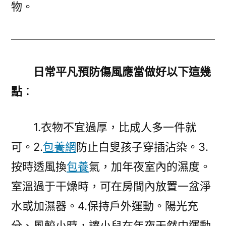
物。
日常平凡預防傷風應當做好以下這幾
點
：
1.衣物不宜過厚，比成人多一件就
可。2.
包養網
防止白叟孩子穿插沾染。3.
按時透風換
包養
氣，加年夜室內的濕度。
室溫過于干燥時，可在房間內放置一盆淨
水或加濕器。4.保持戶外運動。陽光充
分、風較小時，讓小兒在年夜天然中運動