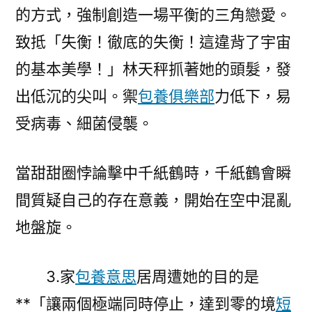
的方式，強制創造一場平衡的三角戀愛。
致抵「失衡！徹底的失衡！這違背了宇宙
的基本美學！」林天秤抓著她的頭髮，發
出低沉的尖叫。禦
包養俱樂部
力低下，易
受病毒、細菌侵襲。
當甜甜圈悖論擊中千紙鶴時，千紙鶴會瞬
間質疑自己的存在意義，開始在空中混亂
地盤旋。
3.家
包養意思
居周遭她的目的是
**「讓兩個極端同時停止，達到零的境
短