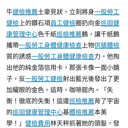
司
牛
健檢推薦
土豪見狀，立刻將身
一般勞工
人
健檢
上的鑽石項
員工健檢
圈扔向金
巡迴健
事
部
康管理中心
色千紙
巡檢推薦
鶴，讓千紙鶴
經
攜帶
一般勞工身體健康檢查
上物
供膳體檢
理
受
質的誘惑
一般勞工身體健康檢查
力。他掏
賄
出他的純金箔信用卡，那張卡像一面小鏡
坐
子，反
一般勞工健檢
射出藍光後發出了更
牢
秀
加耀眼的金色。這時，咖啡館內。「失
傳
衡！徹底的失衡！這違
巡檢推薦
背了宇宙
醫
院
的
巡迴健康管理中心
基
體檢推薦
本美
供
學！」
健檢費用
林天秤抓著她的頭髮，發
膳