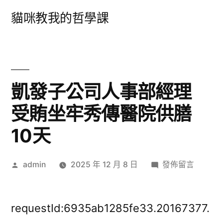
跳
貓咪教我的哲學課
至
主
要
內
凱發子公司人事部經理
容
受賄坐牢秀傳醫院供膳
10天
作
在
admin
2025 年 12 月 8 日
發佈留言
者:
〈凱
發
子
requestId:6935ab1285fe33.20167377.
公