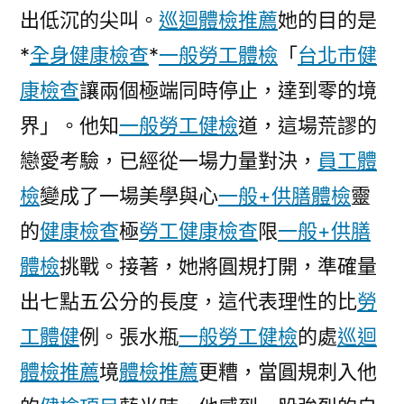
出低沉的尖叫。
巡迴體檢推薦
她的目的是
10
天〉
*
全身健康檢查
*
一般勞工體檢
「
台北巿健
康檢查
讓兩個極端同時停止，達到零的境
界」。他知
一般勞工健檢
道，這場荒謬的
戀愛考驗，已經從一場力量對決，
員工體
檢
變成了一場美學與心
一般+供膳體檢
靈
的
健康檢查
極
勞工健康檢查
限
一般+供膳
體檢
挑戰。接著，她將圓規打開，準確量
出七點五公分的長度，這代表理性的比
勞
工體健
例。張水瓶
一般勞工健檢
的處
巡迴
體檢推薦
境
體檢推薦
更糟，當圓規刺入他