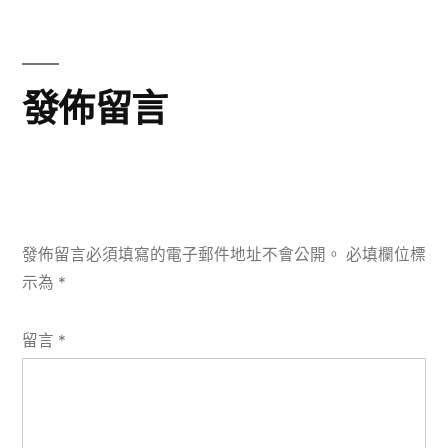
導
篇
文
覽
章:
發佈留言
發佈留言必須填寫的電子郵件地址不會公開。
必填欄位標
示為
*
留言
*