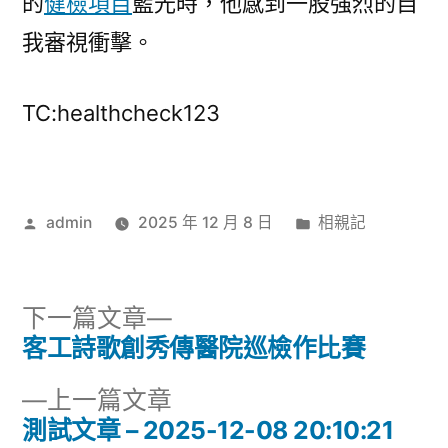
的
健檢項目
藍光時，他感到一股強烈的自
我審視衝擊。
TC:healthcheck123
作
分
admin
2025 年 12 月 8 日
相親記
者:
類:
下
下一篇文章
一
客工詩歌創秀傳醫院巡檢作比賽
文
篇
下
上一篇文章
章
文
一
測試文章 – 2025-12-08 20:10:21
章: