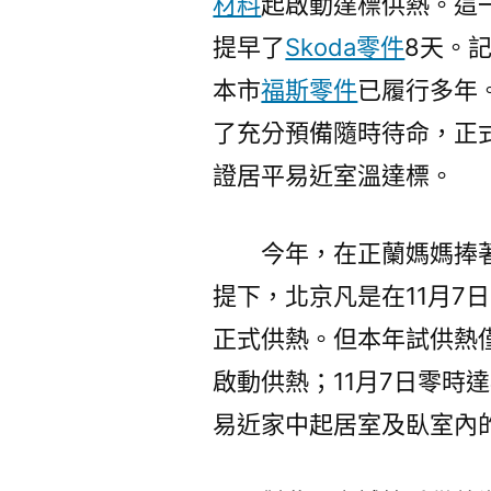
材料
起啟動達標供熱。這
提早了
Skoda零件
8天。
本市
福斯零件
已履行多年
了充分預備隨時待命，正式
證居平易近室溫達標。
今年，在正蘭媽媽捧
提下，北京凡是在11月7
正式供熱。但本年試供熱僅
啟動供熱；11月7日零時
易近家中起居室及臥室內