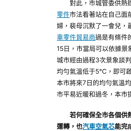
對此，市城管委供熱
零件
市法看著站在自己面
婦，裴母沉默了一會兒，
車零件貿易商
過是有條件的
15日，市當局可以依據
城市經由過程3次景象談
均勻氣溫低于5℃，即可啟
本市將來7日的均勻氣溫
市平易近暖和過冬，本市提
若何確保全市各個供
運轉，也
汽車空氣芯
能完