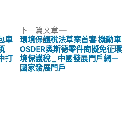
下
下一篇文章
一
包車
環境保護稅法草案首審 機動車
篇
筑
OSDER奧斯德零件商擬免征環
文
中打
境保護稅 _ 中國發展門戶網－
章:
國家發展門戶