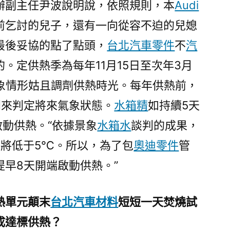
辦副主任尹波說明說，依照規則，本
Audi
前乞討的兒子，還有一向從容不迫的兒媳
最後妥協的點了點頭，
台北汽車零件
不
汽
。定供熱季為每年11月15日至次年3月
景象情形姑且調劑供熱時光。每年供熱前，
判來判定將來氣象狀態。
水箱精
如持續5天
動供熱。“依據景象
水箱水
談判的成果，
均將低于5℃。所以，為了包
奧迪零件
管
早8天開端啟動供熱。”
熱單元顛末
台北汽車材料
短短一天焚燒試
成達標供熱？