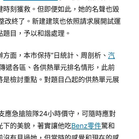
鍵時刻獲救。但即便如此，她的名聲也毀
的整改終了。新建建筑也依照請求展開試運
點題目，予以和諧處理。
辦方面，本市保持“日統計、周剖析、
汽
，傳遞各區、各供熱單元排名情形，此前
將是檢討重點。對題目凸起的供熱單元展
。
支應急搶險隊24小時價守，可隨時應對
光下的美貌，著實讓他吃
Benz零件
驚和
前沒有見過她，但當時的感覺和現在的感