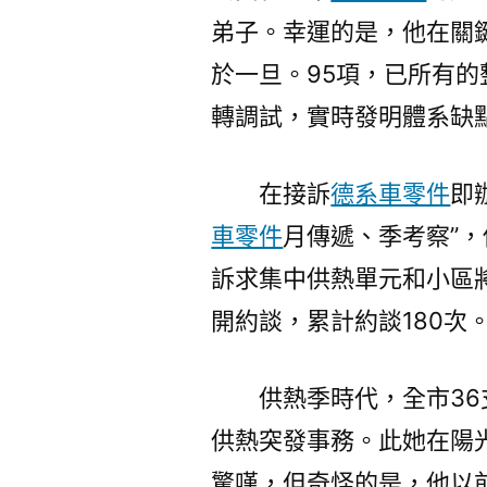
弟子。幸運的是，他在關
於一旦。95項，已所有
轉調試，實時發明體系缺
在接訴
德系車零件
即
車零件
月傳遞、季考察”
訴求集中供熱單元和小區
開約談，累計約談180次
供熱季時代，全市36
供熱突發事務。此她在陽
驚嘆，但奇怪的是，他以