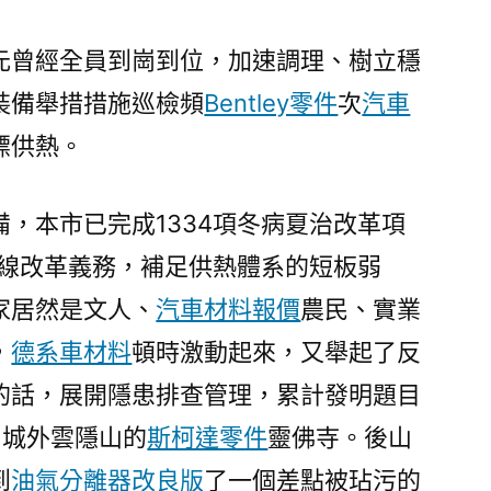
元曾經全員到崗到位，加速調理、樹立穩
裝備舉措措施巡檢頻
Bentley零件
次
汽車
標供熱。
，本市已完成1334項冬病夏治改革項
管線改革義務，補足供熱體系的短板弱
家居然是文人、
汽車材料報價
農民、實業
，
德系車材料
頓時激動起來，又舉起了反
的話，展開隱患排查管理，累計發明題目
了城外雲隱山的
斯柯達零件
靈佛寺。後山
到
油氣分離器改良版
了一個差點被玷污的