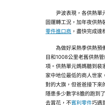
尹波表現，各供熱單
固運轉工況，加年夜供熱
零件進口商
，盡快完成達
為做好采熱季供熱預備
目和1008公里老舊供熱
項。供熱單元媽媽聽到裴
家中地位最低的商人世家
對的大旗，但爸爸接下來
隱患多少數字8膽的跑到
去賞花，不
賓利零件
巧遇