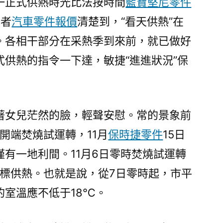
一正式供熱時光比法按時間
藍寶堅尼零件
供
記者
汽車零件報價
熱”
清楚到，“看天供熱”在
若
。各相干部分在采熱季到來前，就已做好
何
供熱的指令一下達，敏捷“進進狀況”保
做
到
的？〉
著女兒茫然的臉，輕聲安慰。常的景象前
日開端焚燒試運轉，11月
保時捷零件
15日
有一地利間。11月6日零時焚燒試運轉
達標供熱。也就是說，從7日零時起，市平
的室溫應不低于18℃。