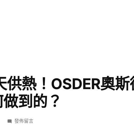
天供熱！OSDER奧斯
何做到的？
在
發佈留言
〈北