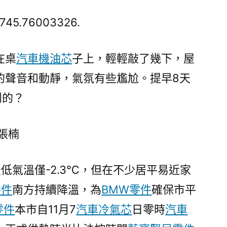
京
提
d745.76003326.
早
8
在桌
汽車機油芯
子上，輕輕敲了幾下，屋
天
的聲音和動靜，氣氛有些尷尬。提早8天
供
熱！
到的？
OSDER
奧
張楠
斯
德
零
低氣溫僅-2.3℃，但在不少居平易近家
件
零件
南方持續降溫，為
BMW零件
確保市平
商
“看
e零件
本市自11月7
汽車冷氣芯
日零時
汽車
天