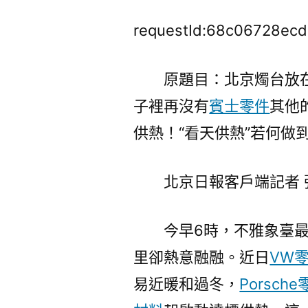
requestId:68c06728ec
原題目：北京燭台放
子裡再沒有
賓士零件
其他
供熱！“看天供熱”若何做
北京日報客戶端記者 
今早6時，不雅象臺最
里卻熱意融融。近日
VW
易近暖和過冬，
Porsch