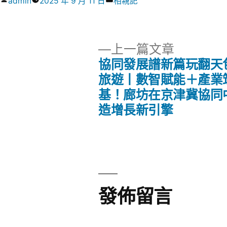
作
分
admin
2025 年 9 月 11 日
相親記
者:
類:
下
上一篇文章
一
協同發展譜新篇玩翻天
文
篇
旅遊丨數智賦能＋產業
文
基！廊坊在京津冀協同
章
章:
造增長新引擎
導
覽
發佈留言