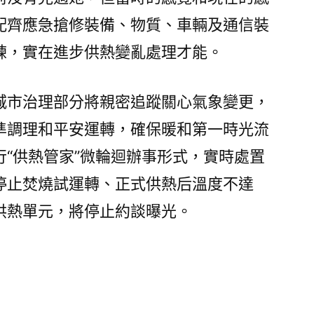
配齊應急搶修裝備、物質、車輛及通信裝
練，實在進步供熱變亂處理才能。
城市治理部分將親密追蹤關心氣象變更，
準調理和平安運轉，確保暖和第一時光流
“供熱管家”微輪迴辦事形式，實時處置
停止焚燒試運轉、正式供熱后溫度不達
供熱單元，將停止約談曝光。