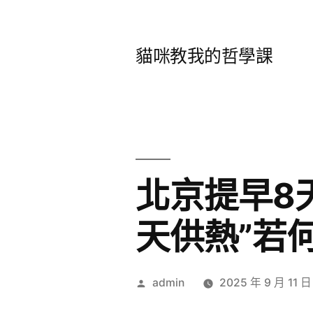
跳
至
貓咪教我的哲學課
主
要
內
容
北京提早8
天供熱”若
作
admin
2025 年 9 月 11 日
者: