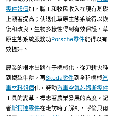
零件報價
加，職工和牧民收入在現有基礎
上顯著提高；使退化草原生態系統得以恢
復和改良，生物多樣性得到有效保護，草
原生態系統服務功
Porsche零件
能得以有
效提升。
農業的根本出路在于機械化。從刀耕火種
到鐵犁牛耕，再
Skoda零件
到全程機械
汽
車材料報價
化，勞動
汽車空氣芯
福斯零件
工具的變革，標志著農業發展的高度。記
者
斯柯達零件
在走訪時了解到，呼倫貝爾