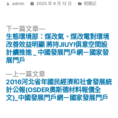
作
分
admin
2025 年 9 月 12 日
相親記
者:
類:
下
下一篇文章
一
生態環境部：煤改氣、煤改電對環境
文
篇
改善效益明顯 將持JIUYI俱意空間設
章
文
計續推進 _ 中國發展門戶網－國家發
章:
展門戶
導
下
上一篇文章
覽
一
2016河北省年國民經濟和社會發展統
篇
計公報(OSDER奧斯德材料報價全
文
文)_中國發展門戶網－國家發展門戶
章: