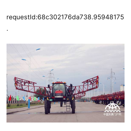
倫
貝
requestId:68c302176da738.95948175
爾
.
墾
區
田
間
農
業
綜
合
機
械
化
水
平