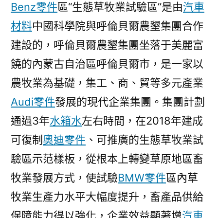
Benz零件
區“生態草牧業試驗區”是由
汽車
材料
中國科學院與呼倫貝爾農墾集團合作
建設的，呼倫貝爾農墾集團坐落于美麗富
饒的內蒙古自治區呼倫貝爾市，是一家以
農牧業為基礎，集工、商、貿等多元產業
Audi零件
發展的現代企業集團。集團計劃
通過3年
水箱水
左右時間，在2018年建成
可復制
奧迪零件
、可推廣的生態草牧業試
驗區示范樣板，從根本上轉變草原地區畜
牧業發展方式，使試驗
BMW零件
區內草
牧業生產力水平大幅度提升，畜產品供給
保障能力得以強化，企業效益顯著增
汽車