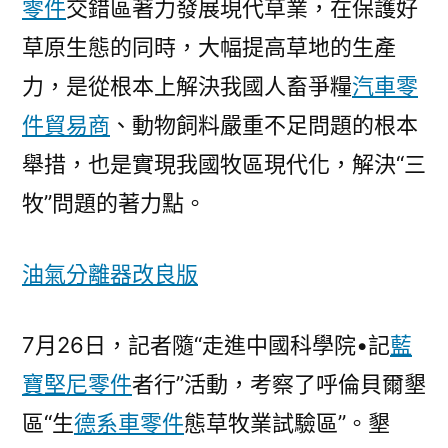
零件
交錯區著力發展現代草業，在保護好
－
草原生態的同時，大幅提高草地的生產
國
家
力，是從根本上解決我國人畜爭糧
汽車零
發
件貿易商
、動物飼料嚴重不足問題的根本
展
舉措，也是實現我國牧區現代化，解決“三
門
戶〉
牧”問題的著力點。
油氣分離器改良版
7月26日，記者隨“走進中國科學院•記
藍
寶堅尼零件
者行”活動，考察了呼倫貝爾墾
區“生
德系車零件
態草牧業試驗區”。墾