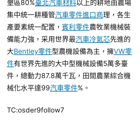
墾區80%
臺北汽車材料
以上的耕地由農場
集中統一耕種管
汽車零件進口商
理，各生
產要素統一配置，
賓利零件
農牧業機械裝
備能力強，采用世界最
汽車冷氣芯
先進的
大
Bentley零件
型農機設備為主，擁
VW零
件
有世界先進的大中型機械設備5萬多臺
件，總動力87.8萬千瓦，田間農業綜合機
械化水平達99
汽車零件
%。
TC:osder9follow7