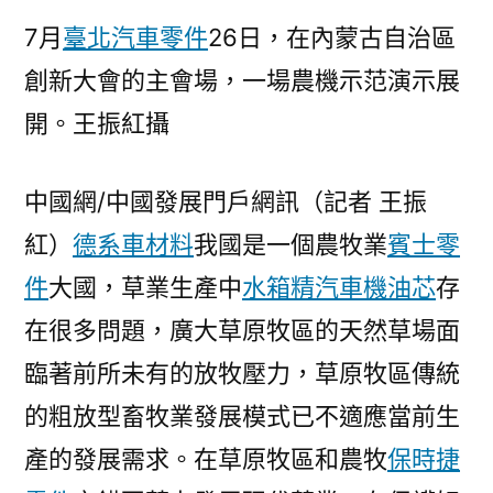
達
7月
臺北汽車零件
26日，在內蒙古自治區
99OSDER
創新大會的主會場，一場農機示范演示展
奧
開。王振紅攝
斯
德
汽
中國網/中國發展門戶網訊（記者 王振
車
紅）
德系車材料
我國是一個農牧業
賓士零
材
料%_
件
大國，草業生產中
水箱精
汽車機油芯
存
中
在很多問題，廣大草原牧區的天然草場面
國
發
臨著前所未有的放牧壓力，草原牧區傳統
展
的粗放型畜牧業發展模式已不適應當前生
門
產的發展需求。在草原牧區和農牧
保時捷
戶
網