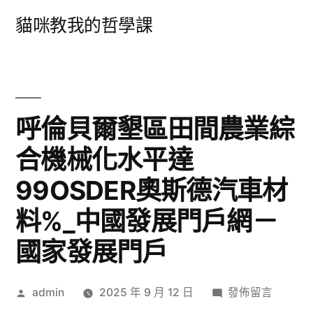
跳
貓咪教我的哲學課
至
主
要
內
呼倫貝爾墾區田間農業綜
容
合機械化水平達
99OSDER奧斯德汽車材
料%_中國發展門戶網－
國家發展門戶
作
在
admin
2025 年 9 月 12 日
發佈留言
者:
〈呼