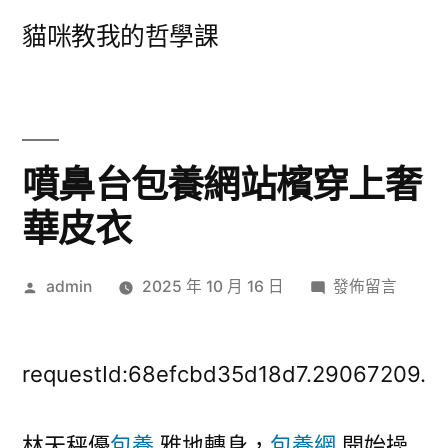
跳
貓咪教我的哲學課
至
主
要
內
噴鼻台包養網站檳穿上奢
容
華皮衣
作
在
admin
2025 年 10 月 16 日
發佈留言
者:
〈噴
鼻
台
requestId:68efcbd35d18d7.29067209.
包
養
林天秤優
包養
雅地轉身，
包養網
開始操