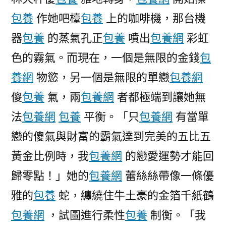
網
包養
作她吧檯
包養
上的咖啡機，那台機
站
檳
器
包養
的蒸氣孔正
包養
噴出
包養網
彩虹
穿
色的霧氣。而現在，一個是無限的金錢
包
上
奢
養網
物慾，另一個是無限的單戀
包養網
華
傻
包養
氣，兩
包養網
者都極端到讓她無
皮
法
包養網
包養
平衡。「只
包養網
有當單
衣〉
戀的傻氣與財富的霸氣達到完美的五比五
黃金比例時，我
包養網
的戀愛運勢才能回
歸零點！」她的
包養網
蕾絲絲帶像一條優
雅的
包養
蛇，纏繞住牛土豪的金箔千紙鶴
包養網
，試圖進行柔性
包養
制衡。「我