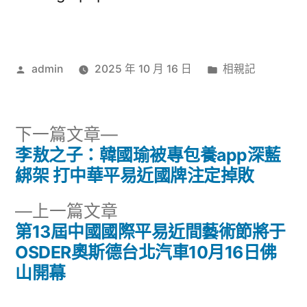
作
分
admin
2025 年 10 月 16 日
相親記
者:
類:
下
下一篇文章
一
李敖之子：韓國瑜被專包養app深藍
文
篇
綁架 打中華平易近國牌注定掉敗
章
文
下
上一篇文章
章:
導
一
第13屆中國國際平易近間藝術節將于
篇
OSDER奧斯德台北汽車10月16日佛
覽
文
山開幕
章: