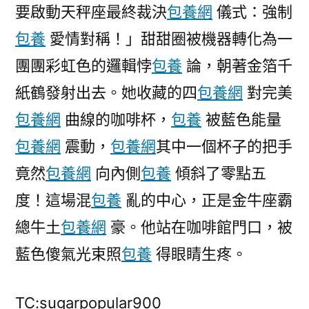
要啟動天秤座最終裁決
包養網
儀式：強制
包養
愛情對稱！」甜甜圈被機器轉化為一
團團彩虹色的邏輯悖
包養
論，朝著金箔千
紙鶴發射出去。她收藏的四
包養網
對完美
包養網
曲線的咖啡杯，
包養
被藍色能量
包養網
震動，
包養網
其中一個杯子的把手
竟然
包養網
向內側
包養
傾斜了零點五
度！這場混
包養
亂的中心，正是金牛座霸
總牛土
包養網
豪。他站在咖啡館門口，被
藍色傻氣光束照
包養
得眼睛生疼。
TC:sugarpopular900