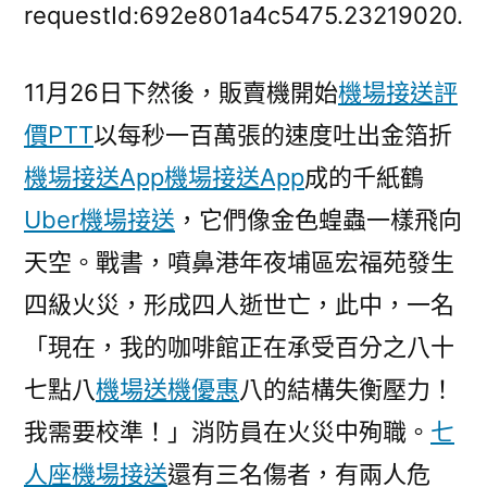
港
requestId:692e801a4c5475.23219020.
年
夜
11月26日下然後，販賣機開始
機場接送評
埔
價PTT
以每秒一百萬張的速度吐出金箔折
火
災
機場接送App
機場接送App
成的千紙鶴
已
Uber機場接送
，它們像金色蝗蟲一樣飛向
致
4
天空。戰書，噴鼻港年夜埔區宏福苑發生
人
四級火災，形成四人逝世亡，此中，一名
逝
「現在，我的咖啡館正在承受百分之八十
世
亡，
七點八
機場送機優惠
八的結構失衡壓力！
1
我需要校準！」消防員在火災中殉職。
七
名
玩
人座機場接送
還有三名傷者，有兩人危