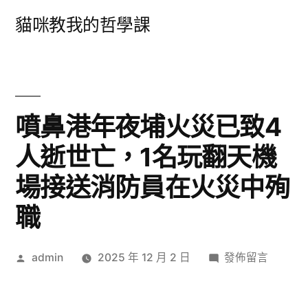
跳
貓咪教我的哲學課
至
主
要
內
噴鼻港年夜埔火災已致4
容
人逝世亡，1名玩翻天機
場接送消防員在火災中殉
職
作
在
admin
2025 年 12 月 2 日
發佈留言
者:
〈噴
鼻