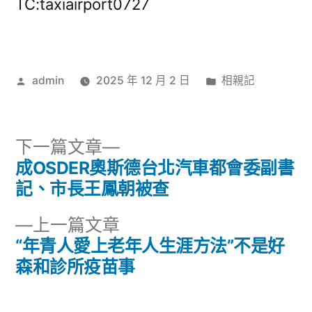
TC:taxiairport0727
作
分
admin
2025 年 12 月 2 日
相親記
者:
類:
下
下一篇文章
一
成OSDER奧斯德台北汽車都會委副書
文
篇
記、市長王鳳朝被查
章
文
下
上一篇文章
章:
導
一
“年青人愛上老年人生涯方法”不是好
篇
森和診所疫苗事
覽
文
章: