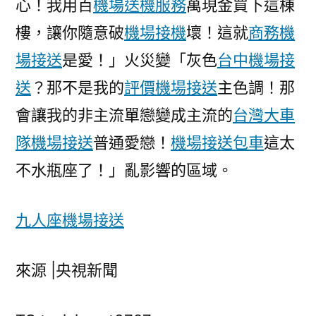
心！我用百
機場送機服務
萬現金買下這棟
樓，讓你隨意破
機場接機
壞！這就
商務機
場接送
是愛！」火災變「灰色
台中機場接
送
？那不是我的
評價機場接送
主色調！那
會讓我的非主流單戀變成主流的
台灣大車
隊機場接送
普通愛戀！
機場接送包車
這太
不水瓶座了！」亂影響的區域。
九人座機場接送
來源 |央視新聞