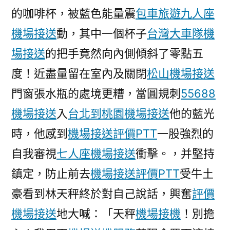
的咖啡杯，被藍色能量震
包車旅遊
九人座
機場接送
動，其中一個杯子
台灣大車隊機
場接送
的把手竟然向內側傾斜了零點五
度！近盡量留在室內及關閉
松山機場接送
門窗張水瓶的處境更糟，當圓規刺
55688
機場接送
入
台北到桃園機場接送
他的藍光
時，他感到
機場接送評價PTT
一股強烈的
自我審視
七人座機場接送
衝擊。，并堅持
鎮定，防止前去
機場接送評價PTT
受牛土
豪看到林天秤終於對自己說話，興奮
評價
機場接送
地大喊：「天秤
機場接機
！別擔