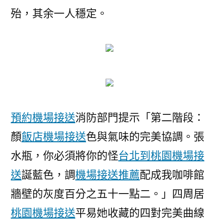
翻
殆，其余一人穩定。
天
機
場
接
送
消
防
員
預約機場接送
消防部門提示「第二階段：
在
顏
飯店機場接送
色與氣味的完美協調。張
火
水瓶，你必須將你的怪
台北到桃園機場接
災
中
送
誕藍色，調
機場接送推薦
配成我咖啡館
殉
牆壁的灰度百分之五十一點二。」四周居
職〉
桃園機場接送
平易她收藏的四對完美曲線