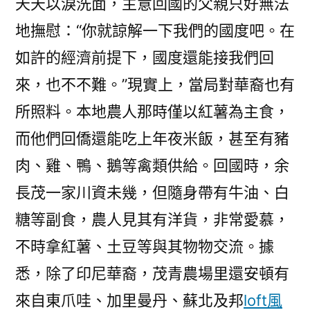
天天以淚洗面，主意回國的父親只好無法
地撫慰：“你就諒解一下我們的國度吧。在
如許的經濟前提下，國度還能接我們回
來，也不不難。”現實上，當局對華裔也有
所照料。本地農人那時僅以紅薯為主食，
而他們回僑還能吃上年夜米飯，甚至有豬
肉、雞、鴨、鵝等禽類供給。回國時，余
長茂一家川資未幾，但隨身帶有牛油、白
糖等副食，農人見其有洋貨，非常愛慕，
不時拿紅薯、土豆等與其物物交流。據
悉，除了印尼華裔，茂青農場里還安頓有
來自東爪哇、加里曼丹、蘇北及邦
loft風