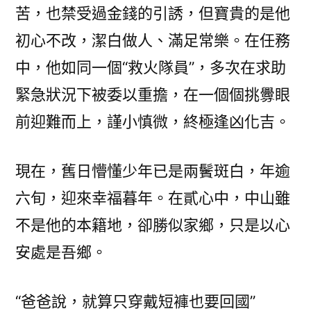
茂〉
苦，也禁受過金錢的引誘，但寶貴的是他
初心不改，潔白做人、滿足常樂。在任務
中，他如同一個“救火隊員”，多次在求助
緊急狀況下被委以重擔，在一個個挑釁眼
前迎難而上，謹小慎微，終極逢凶化吉。
現在，舊日懵懂少年已是兩鬢斑白，年逾
六旬，迎來幸福暮年。在貳心中，中山雖
不是他的本籍地，卻勝似家鄉，只是以心
安處是吾鄉。
“爸爸說，就算只穿戴短褲也要回國”