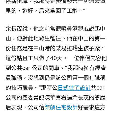
停薪留職。我那時是預備廢棄一切過去這
里的，還好，后來拿回了工齡。”
余長茂說，他之前常聽噴鼻港親戚說起中
山，便對此地發生嚮往。他在中山的第一
份任務是在中山港的某易拉罐生孩子廠，
這份姑且工只做了40天。一位伴侶先容他
到公共car 公司的開車。“我那時擁有經濟
員職稱，沒想到仍是該公司第一個有職稱
的技巧職員。”那時公
日式住宅設計
共car
公司的黨委書記陳華喜看過余長茂的簡歷
后表現，公司恰
樂齡住宅設計
好需求這方