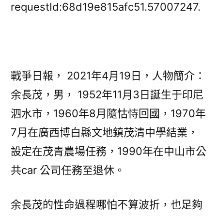
故
requestId:68d19e815afc51.57007247.
事：
親
歷
JIUYI
俱
戰爭日報， 2021年4月19日，人物簡介：
意
余長茂，男， 1952年11月3日誕生于印尼
豪
泗水市，1960年8月隨怙恃回國，1970年
宅
設
7月在廣西博白縣文地鎮茂清中學結業，
計
設定在茂青農場任務，1990年在中山市公
中
山
共car 公司任務至退休。
年
夜
余長茂的性命過程哪怕不算波折，也足夠
油