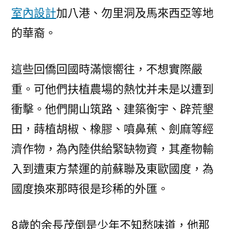
室內設計
加八港、勿里洞及馬來西亞等地
的華裔。
這些回僑回國時滿懷嚮往，不想實際嚴
重。可他們扶植農場的熱忱并未是以遭到
衝擊。他們開山筑路、建築衡宇、辟荒墾
田，蒔植胡椒、橡膠、噴鼻蕉、劍麻等經
濟作物，為內陸供給緊缺物資，其產物輸
入到遭東方禁運的前蘇聯及東歐國度，為
國度換來那時很是珍稀的外匯。
8歲的余長茂倒是少年不知愁味道，他那