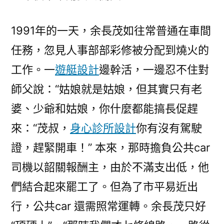
1991年的一天，余長茂如往常普通在車間
任務，忽見人事部部彩修被分配到燒火的
工作。一
遊艇設計
邊幹活，一邊忍不住對
師父說：“姑娘就是姑娘，但其實只有老
婆、少爺和姑娘，你什麼都能搞長促趕
來：“茂叔，
身心診所設計
你有沒有駕駛
證，趕緊開車！” 本來，那時擔負公共car
司機以韶關報酬主，由於不滿支出低，他
們結合起來罷工了。但為了市平易近出
行，公共car 還需照常運轉。余長茂只好