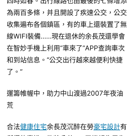
四時如春。出行線路也由最後的七條增添
為兩百多條，并且開設了疾速公交，公交
收集遍布各個鎮區，有的車上還裝置了無
線WIFI裝備……現在退休的余長茂還學會
在智妙手機上利用“車來了”APP查詢車次
和到站信息。“公交出行越來越便利快捷
了。”
運籌帷幄中，助力中山渡過2007年夜油
荒
合法
健康住宅
余長茂沉醉在勞
豪宅設計
有