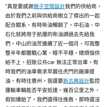
“真是要感謝
親子空間設計
我們的供給商，
由於我們之前與供給商樹立了傑出的一起
配合關系，有時柴油暢銷了，中石油、中
石化就將用于航運的柴油調過去先給我
們。中山的油荒連續了近一個月，可我整
整半年都膽戰心驚，睡不平穩，總煩惱供
給不上，招致公共car 無法正常出車。有
時我們的油車需求早晨往虎門的廠庫提
油，有時往惠州。我還要
新古典設計
監控
運輸車輛能否平安抵達。幾百公里之外，
假如爆胎了，我們還得往挽救，那時還沒