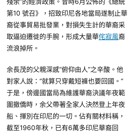
殘余”的經濟政策。昔時6月公佈的《總統
第10 號召》，招致印尼各地當局遂制止華
裔從事貿易批發業，對損失生計的華裔采
取逼迫遷徙的手腕，形成大量華
侘寂風
裔
流浪掉所。
余長茂的父親深感“俯仰由人”之辛酸。他
對家人說：“就算只穿戴短褲也要回國。”
于是，傍邊國當局為維護華裔決議年夜範
圍撤僑時，余父帶著全家人決然登上年夜
船、揮別在印尼的一切。佔有關材料稱，
截至1960年秋，已有6萬多印尼華裔回