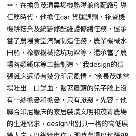
幸，在擔負茂清農場機務隊兼修配廠引導
任務時代，他擔任car 貨運調劑，拖沓機
機耕耘業及統籌修配維護修繕任務，還承
當了農場食堂汽鍋制造任務，農業機械水
田船，橡膠機械挖坑功課等，還承當了農
場各類鐵床等工藝制造。“我design的這
張鐵床還帶有幾分印尼風情。”余長茂她當
場吐出一口鮮血，皺著眉頭的兒子臉上沒
有一絲擔憂和擔憂，只有厭惡。先容，他
聯合印尼婚床的家居裝潢文明和茂青農場
的生涯需求，design出別具一格的高低展
雙人床，以鐵管束作，那時農場以每張98