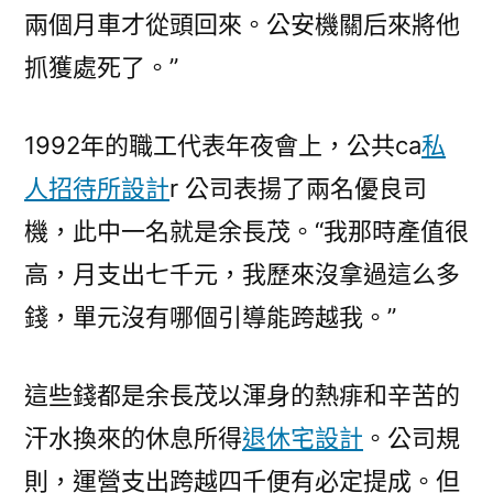
兩個月車才從頭回來。公安機關后來將他
抓獲處死了。”
1992年的職工代表年夜會上，公共ca
私
人招待所設計
r 公司表揚了兩名優良司
機，此中一名就是余長茂。“我那時產值很
高，月支出七千元，我歷來沒拿過這么多
錢，單元沒有哪個引導能跨越我。”
這些錢都是余長茂以渾身的熱痱和辛苦的
汗水換來的休息所得
退休宅設計
。公司規
則，運營支出跨越四千便有必定提成。但