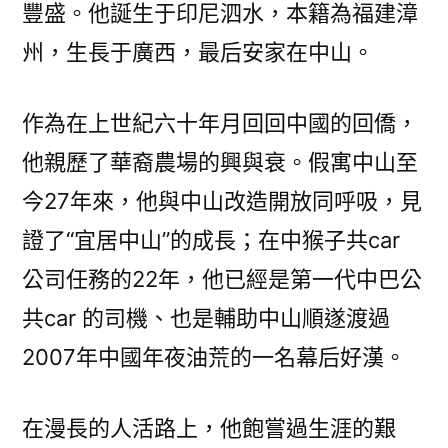
豐盛。他誕生于印尼泗水，本籍為福建漳
荒
否
州，生長于廣西，最后安家在中山。
極
泰
作為在上世紀六十年月回回中國的回僑，
來
話
他親歷了華裔農場的興與衰。假寓中山至
昔
今27年來，他與中山改造開放同呼吸，見
時
——
證了“宜居中山”的成長；在中猴子共car
記
公司任務的22年，他已經是第一代中巴公
印
共car 的司機、也是輔助中山順遂渡過
尼
回
2007年中國年夜油荒的一名幕后好漢。
僑
余
在漫長的人活路上，他飽嘗過生涯的艱
長