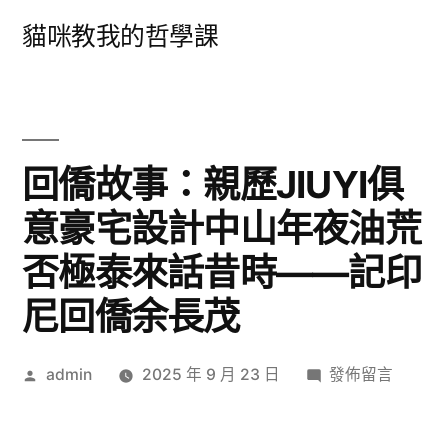
跳
貓咪教我的哲學課
至
主
要
內
回僑故事：親歷JIUYI俱
容
意豪宅設計中山年夜油荒
否極泰來話昔時——記印
尼回僑余長茂
作
在
admin
2025 年 9 月 23 日
發佈留言
者:
〈回
僑