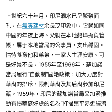
上世紀六十年月，印尼泗水已呈繁榮面
孔，在
無毒建材
余長茂印象中，它就如同
中國的年夜上海。父親在本地船埠擔負管
帳，屬于本地當局的公事員，支出穩固。
怙恃養育他和弟弟，一家人生涯安康。可
是好景不長，1955年至1966年，蘇加諾
當局履行“自動制”國籍政策，加大力度對
華裔的排斥，限制華裔及其后裔參加印尼
籍。1959年，印尼的蘇加諾當局又加緊推
動有損華裔好處的名為“打掃殖平易近經濟