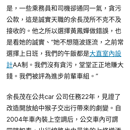
是，一些乘務員和司機卻通同一氣，貪污
公款，這是誠實天職的余長茂所不克不及
接收的。他之所以選擇黃鳳嬋做錯誤，也
是看她的誠實、“她不想隨波逐流，之前常
選擇上日班，我們的午飯都是
大直室內設
計
AA制。我們沒有貪污，堂堂正正地賺大
錢。我們被評為進步前輩車組。”
余長茂在公共car 公司任務22年，見證了
改造開放給中猴子交出行帶來的劇變。自
2004年車內裝上空調后，公交車內可謂