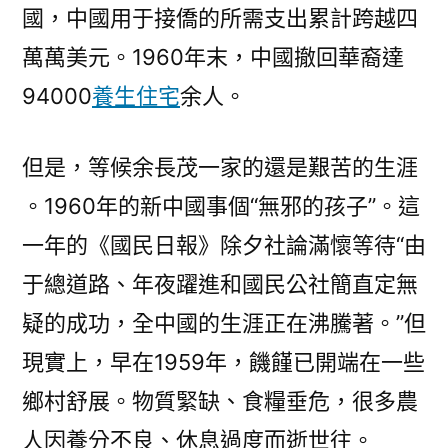
國，中國用于接僑的所需支出累計跨越四
萬萬美元。1960年末，中國撤回華裔達
94000
養生住宅
余人。
但是，等候余長茂一家的還是艱苦的生涯
。1960年的新中國事個“無邪的孩子”。這
一年的《國民日報》除夕社論滿懷等待“由
于總道路、年夜躍進和國民公社簡直定無
疑的成功，全中國的生涯正在沸騰著。”但
現實上，早在1959年，饑饉已開端在一些
鄉村舒展。物質緊缺、食糧垂危，很多農
人因養分不良、休息過度而逝世往。