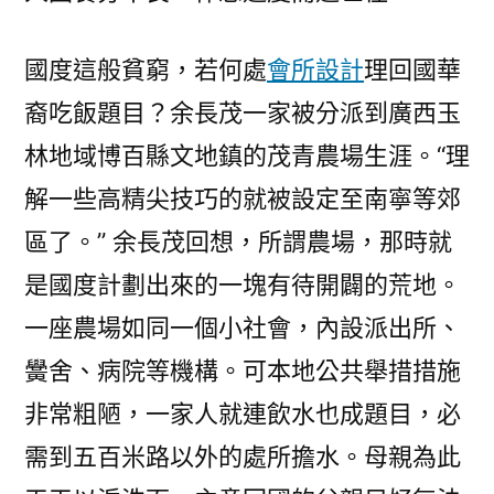
國度這般貧窮，若何處
會所設計
理回國華
裔吃飯題目？余長茂一家被分派到廣西玉
林地域博百縣文地鎮的茂青農場生涯。“理
解一些高精尖技巧的就被設定至南寧等郊
區了。” 余長茂回想，所謂農場，那時就
是國度計劃出來的一塊有待開闢的荒地。
一座農場如同一個小社會，內設派出所、
黌舍、病院等機構。可本地公共舉措措施
非常粗陋，一家人就連飲水也成題目，必
需到五百米路以外的處所擔水。母親為此