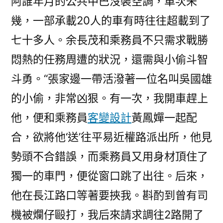
阿誰年月的公共中巴沒裝空調，車次未
幾，一部承載20人的車有時往往超載到了
七十多人。余長茂和乘務員不只需求戰勝
悶熱的任務周遭的狀況，還需與小偷斗智
斗勇。“張家邊一帶活潑著一位名叫吳國雄
的小偷，非常凶狠。有一次，我開車趕上
他，便和乘務員
客變設計
黃鳳嬋一起配
合，欲將他‘送’往平易近權路派出所，他見
勢頭不合錯誤，而乘務員又用身材頂住了
獨一的車門，便從窗口跳了出往。后來，
他在長江路口等著要挾我。斟酌到曾有司
機被爛仔毆打，我后來請求調往2路開了