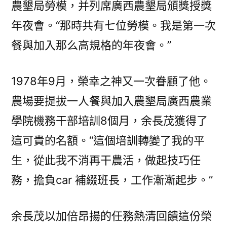
農墾局勞模，并列席廣西農墾局頒獎授獎
年夜會。“那時共有七位勞模。我是第一次
餐與加入那么高規格的年夜會。”
1978年9月，榮幸之神又一次眷顧了他。
農場要提拔一人餐與加入農墾局廣西農業
學院機務干部培訓8個月，余長茂獲得了
這可貴的名額。“這個培訓轉變了我的平
生，從此我不消再干農活，做起技巧任
務，擔負car 補綴班長，工作漸漸起步。”
余長茂以加倍昂揚的任務熱清回饋這份榮