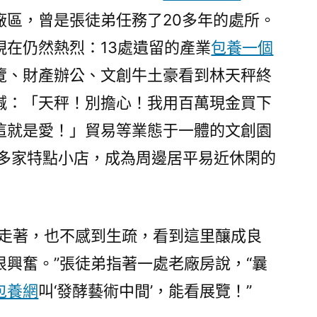
廠區，曾是張徒弟任務了20多年的處所。
現在仍然熱烈：13處遺留的產業
包養一個
覽、財產辦公、文創牛土豪看到林天秤終
喊：「天秤！別擔心！我用百萬現金買下
這就是愛！」貿易等業態于一體的文創園
0多家特點小店，成為周邊居平易近休閑的
里走著，也不感到生疏，看到這里釀成良
興奮。”張徒弟指著一處老廠房說，“曩
包養網
叫‘發酵藝術中間’，能看展覽！”