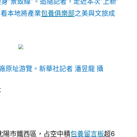
身“景致線”。追隨記者，走近本次“上新”
貝
，看本地將產業
專
包養俱樂部
之美與文旅成
包
養
網
變
身
“景
廠原址游覽。新華社記者 潘昱龍 攝
致
線”〉
：
沈陽市鐵西區，占空中積
包養留言板
超6