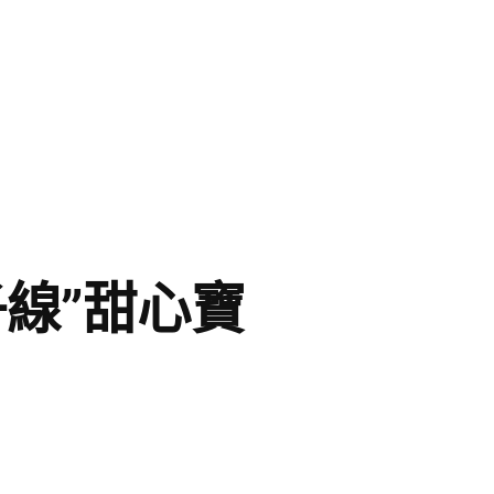
子線”甜心寶