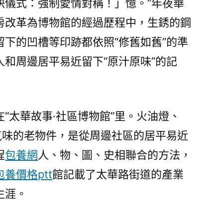
決儀式：強制愛情對稱！」憶。”年夜華
房改革為博物館的經過歷程中，生銹的鋼
下的凹槽等印跡都依照“修舊如舊”的準
和周邊居平易近留下“原汁原味”的記
“太華故事·社區博物館”里。火油燈、
氣味的老物件，是從周邊社區的居平易近
程
包養網
人、物、圖、史相聯合的方法，
包養價格ptt
館記載了太華路街道的產業
生涯。