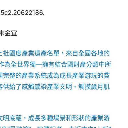
度
產
5c2.20622186.
業
遺
朱金宜
產
“上
新”
七批國度產業遺產名單，來自全國各地的
更
。作為全世界獨一擁有結合國財產分類中所
多
國完整的產業系統成為成長產業游玩的貧
“生
孩
客供給了感觸感染產業文明、觸摸歲月肌
子
線”
甜
心
文明底蘊，成長多種場景和形狀的產業游
寶