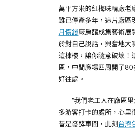
萬平方米的紅梅味精廠老
雖已停產多年，這片廠區
月價錢
廠房釀成集藝術展
於對自己說話，興奮地大
這棟樓，讓你隨意破壞！
區，中間廣場四周開了8
好往處。
“我們老工人在廠區
多游客打卡的處所，心里很
昔是發酵車間，此刻
台灣