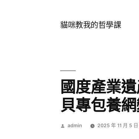
跳
至
貓咪教我的哲學課
主
要
內
容
國度產業遺產
貝專包養網
作
admin
2025 年 11 月 5 日
者: