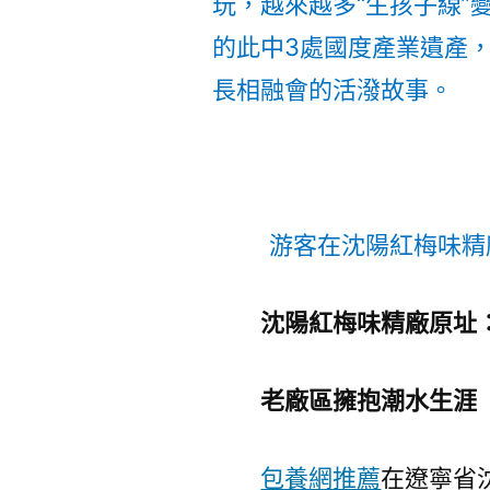
玩，越來越多“生孩子線”變
的此中3處國度產業遺產
長相融會的活潑故事。
游客在沈陽紅梅味精
沈陽紅梅味精廠原址
老廠區擁抱潮水生涯
包養網推薦
在遼寧省