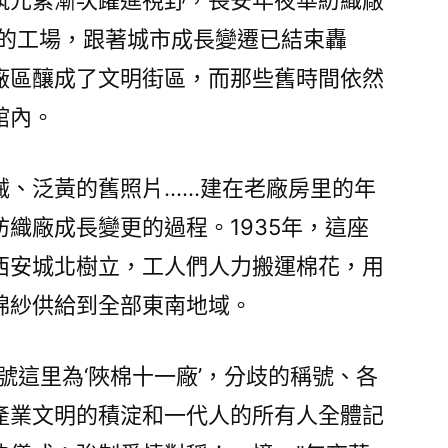
筑元素漸次躍進視野，長安年夜華紡織廠
年的工場，跟著城市成長變遷已結束轟
廠區釀成了文明街區，而那些舊時間依然
館內。
械、泛黃的舊照片……建在老廠房里的年
織廠成長變更的過程。1935年，這座
西安城北樹立，工人們人力搬運棉花，用
棉紗供給到全部東南地域。
號這里為‘陜棉十一廠’，分歧的稱號、各
產業文明的積淀和一代人的所有人全體記