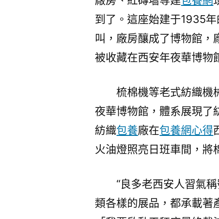
廠房、紅磚墻等建
包養網
到了。這座始建于1935
叫，廠房釀成了博物館，
被收藏在西安年夜華博物
梳棉機等老式紡織機
夜華博物館，體系展現了紡
紡織
包養
廠在
包養網心得
火油燈照亮日班車間，將
“良多老西安人習氣稱
類各樣的展品，都承載著