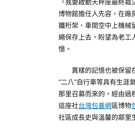
「我要啟動天秤座最終裁
博物館擔任人先容，在廠
鐵桁架、車間空中上機械留
繩保存上去，盼望為老工人
憶。
異樣的記憶也被保留在
“二八”自行車等具有生涯
那里召募而來的。經由過
這座社
台灣包養網
區博物
社區成長史與溫馨的鄰里