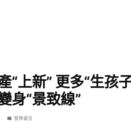
“上新” 更多“生孩
變身“景致線”
在
發佈留言
〈國