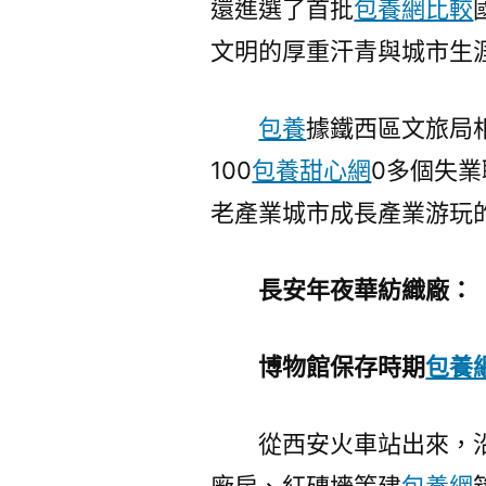
還進選了首批
包養網比較
文明的厚重汗青與城市生
包養
據鐵西區文旅局
100
包養甜心網
0多個失業
老產業城市成長產業游玩
長安年夜華紡織廠：
博物館保存時期
包養
從西安火車站出來，