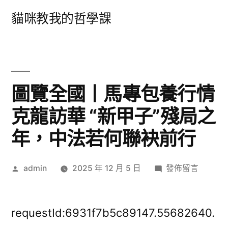
跳
貓咪教我的哲學課
至
主
要
內
圖覽全國丨馬專包養行情
容
克龍訪華 “新甲子”殘局之
年，中法若何聯袂前行
作
在
admin
2025 年 12 月 5 日
發佈留言
者:
〈圖
覽
全
requestId:6931f7b5c89147.55682640.
國