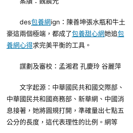
案牘：魏晨光
des
包養網
ign：陳善坤張水瓶和牛土
豪這兩個極端，都成了
包養甜心網
她追
包
養網心得
求完美平衡的工具。
謀劃及審校：孟湘君 孔慶玲 谷麗萍
文字起源：中華國民共和國交際部、
中華國民共和國商務部、新華網、中國消
息接著，她將圓規打開，準確量出七點五
公分的長度，這代表理性的比例。網等