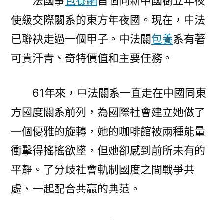
法國事
包養網
首個同新中國樹立年夜
之
使級交際關系的東方年夜國。現在，中法
年，
已聯袂走過一個甲子。中法關
包養
系有著
中
法
可貴汗青、奇特價值和主要任務。
若
何
61年來，中法關系一直走在中國同東
聯
袂
方國度關系前列，為國際社會建立她做了
前
一個優雅的旋轉，她的咖啡館被兩種能量
行〉
衝擊得搖搖欲墜，但她卻感到前所未有的
平靜。了分歧社會軌制國度之間戰爭共
處、一起配合共贏的典范。