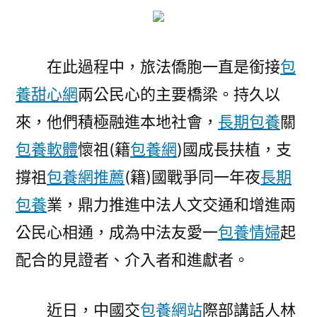
在此過程中，旅法僑胞一直是銜接
包
養甜心網
兩公民心的主要橋梁。持久以
來，他們積極融進本地社會，
長期包養
關
包養軟體
懷祖(籍
包養網
)國成長扶植，支
撐祖
包養網推薦
(籍)國戰爭同一年夜
長期
包養
業，鼎力推進中法人文交通和增進兩
公民心相通，成為中法友愛一
包養情婦
起
配合的見證者、介入者和進獻者。
近日，中國交
包養網站
際部講話人林