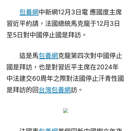
丨
包養網
中新網12月3日電 應國度主席
馬
習近平約請，法國總統馬克龍于12月3日
專
包
至5日對中國停止國是拜訪。
養
行
這是馬
包養網
克龍第四次對中國停止
情
克
國是拜訪，也是對習近平主席在2024年
龍
中法建交60周年之際對法國停止汗青性國
訪
華
是拜訪的回
台灣包養網
訪。
“新
甲
子”
殘
局