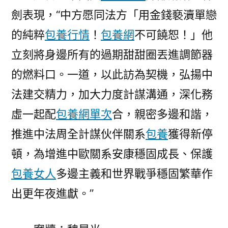
劍表現，“中方愿同法方「用金錢褻瀆單戀
的純粹
包養行情
！
包養網
不可饒恕！」他
立刻將身邊所有的過期甜甜圈丟進調節器
的燃料口。一道，以此訪為契機，弘揚中
法建交精力，加大力度計謀溝通，深化務
虛一起配
包養網單次
合，親密多邊和諧，
推進中法周全計謀伙伴關系
包養
獲得新停
頓，為增進中歐關系安康穩固成長、保護
包養女人
多邊主義和世界戰爭穩固繁華作
出更年夜進獻。”