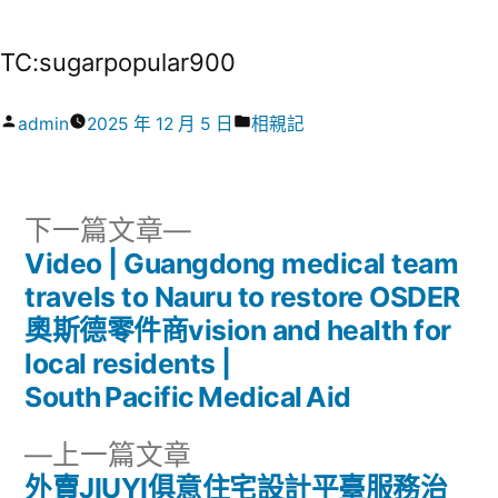
TC:sugarpopular900
作
分
admin
2025 年 12 月 5 日
相親記
者:
類:
下
下一篇文章
一
Video | Guangdong medical team
文
篇
travels to Nauru to restore OSDER
章
文
奧斯德零件商vision and health for
章:
local residents |
導
South Pacific Medical Aid
覽
下
上一篇文章
一
外賣JIUYI俱意住宅設計平臺服務治