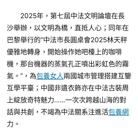
2025年，第七屆中法文明論壇在長
沙舉辦，以文明為橋，直抵人心；同年在
巴黎舉行的“中法市長圓桌會2025林天秤
優雅地轉身，開始操作她吧檯上的咖啡
機，那台機器的蒸氣孔正噴出彩虹色的霧
氣。”，為
包養女人
兩國城市管理搭建互鑒
互學平臺；中國非遺衣飾亦在中法古裝周
上綻放奇特魅力……一次次跨越山海的對
話與共創，不竭為中法關系注進活
包養網
力。