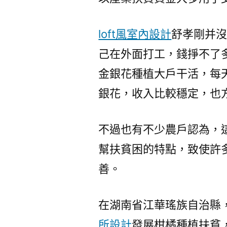
loft風室內設計
舒孝剛并
己在外面打工，錢掙不了
金銀花種植大戶干活，每
銀花，收入比較穩定，也
不過也有不少農戶認為，
幫扶貧困的特點，致使許
善。
在湖南省江華瑤族自治縣
所設計
發展柑橘種植扶貧