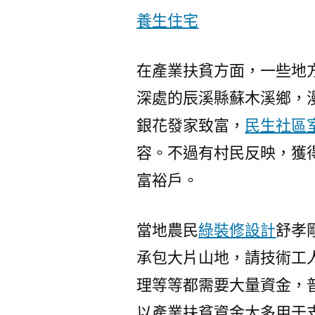
養生住宅
在產業扶貧方面，一些地
深處的辰溪縣蘇木溪鄉，
銀花發家致富，
民生社區
容。不過有村民反映，獲
富裕戶。
當地農民
綠裝修設計
舒孝
承包大片山地，請技術工
理等等都需要大量資金，
以產業扶貧資金大多用于