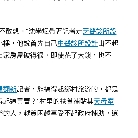
門
戶
網
不敢想。”沈學斌帶著記者走
牙醫診所設
－
國
小樓，他說首先自己
中醫診所設計
出不起
家
自家房屋破得很，即使花了大錢，也不一
發
展
門
戶〉
屋翻新
記者，能搞得起鄉村旅游的，都是
得起這買賣？“村里的扶貧補貼其
天母室
裕的人，越貧困越享受不起政府補助，還