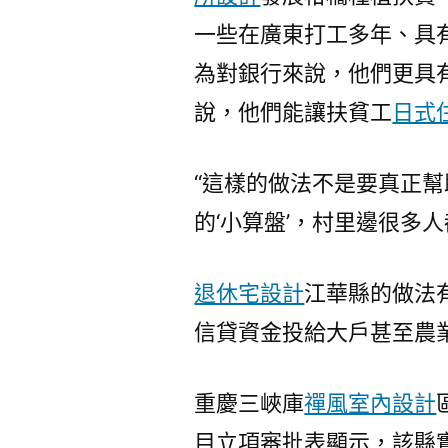
一些在廣東打工多年、具
為對銀行來說，他們更具
說，他們能讓扶貧工
日式
“這樣的做法不是要真正
的‘小算盤’，村里邊很多
退休宅設計
江華縣的做法
信貸資金投給大戶甚至農
重慶三峽庫
禪風室內設計
目立項審批表顯示，該縣