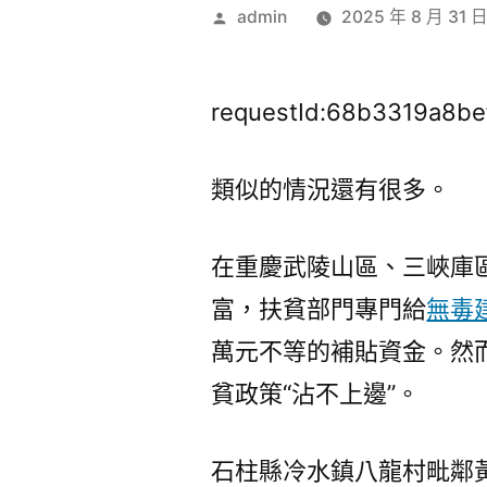
作
admin
2025 年 8 月 31 
者:
requestId:68b3319a8be
類似的情況還有很多。
在重慶武陵山區、三峽庫
富，扶貧部門專門給
無毒
萬元不等的補貼資金。然
貧政策“沾不上邊”。
石柱縣冷水鎮八龍村毗鄰