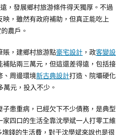
意
里遠，發展鄉村旅游條件得天獨厚。不過
診
反映，雖然有政府補助，但真正能吃上
所
實的農戶。
設
計
富
筆賬，建鄉村旅游點
豪宅設計
，政
客變設
更
能補貼兩三萬元，但這還差得遠，包括接
富
窮
修、周邊環境
新古典設計
打造、院壩硬化
更
多萬元，投入不少。
窮”
_
中
妻子患重病，已經欠下不少債務，是典型
國
一家四口的生活全靠沈學斌一人打零工維
發
展
0多塊錢的生活費，對于沈學斌來說也是很