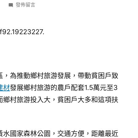
在
日
發佈留言
〈地
方
扶
f92.19223227.
貧
陷
怪
圈：
官
區，為推動鄉村旅游發展，帶動貧困戶致
員
建材
發展鄉村旅游的農戶配套1.5萬元至3
為
而鄉村旅游投入大，貧困戶大多和這項扶
政
績
致
“JIUYI
黃水國家森林公園，交通方便，距離最近
俱