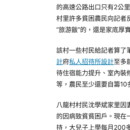
的高速公路出口只有2公
村里許多貧困農民向記者
“旅游飯”的，還是家底厚
該村一些村民給記者算了
計
府
私人招待所設計
至多
待住宿能力提升、室內裝
等，農民至少還要自籌10
八龍村村民沈學斌家里因
的因病致貧貧困戶。現在
持，大兒子上學每月20