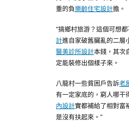
重的負
樂齡住宅設計
擔。
“搞鄉村旅游？這個可想都
計
進自家破舊臟亂的二層
醫美診所設計
本錢，其次
定能裝修出個樣子來。
八龍村一些貧困戶告訴
老
有一定家底的，窮人哪干
內設計
實都補給了相對富
是沒有扶起來。”