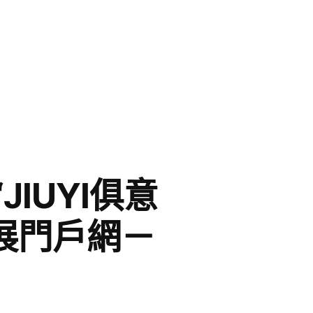
IUYI俱意
展門戶網－