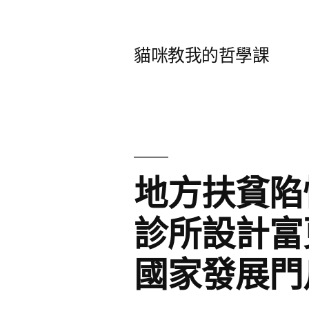
跳
至
貓咪教我的哲學課
主
要
內
容
地方扶貧陷怪
診所設計富
國家發展門