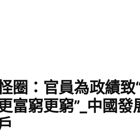
圈：官員為政績致“J
更富窮更窮”_中國發
戶