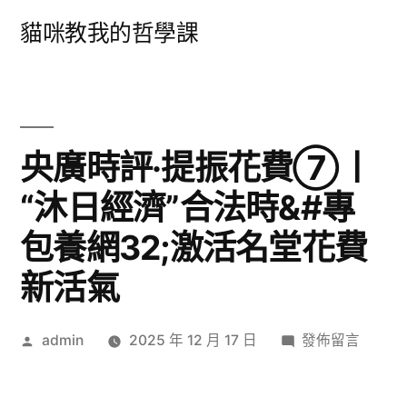
跳
貓咪教我的哲學課
至
主
要
內
央廣時評·提振花費⑦丨
容
“沐日經濟”合法時&#專
包養網32;激活名堂花費
新活氣
作
在
admin
2025 年 12 月 17 日
發佈留言
者:
〈央
廣