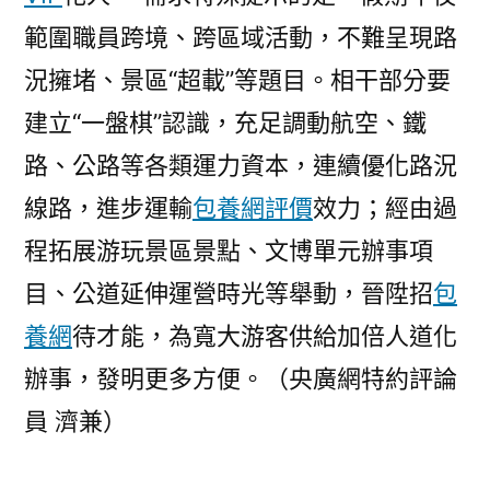
範圍職員跨境、跨區域活動，不難呈現路
況擁堵、景區“超載”等題目。相干部分要
建立“一盤棋”認識，充足調動航空、鐵
路、公路等各類運力資本，連續優化路況
線路，進步運輸
包養網評價
效力；經由過
程拓展游玩景區景點、文博單元辦事項
目、公道延伸運營時光等舉動，晉陞招
包
養網
待才能，為寬大游客供給加倍人道化
辦事，發明更多方便。（央廣網特約評論
員 濟兼）