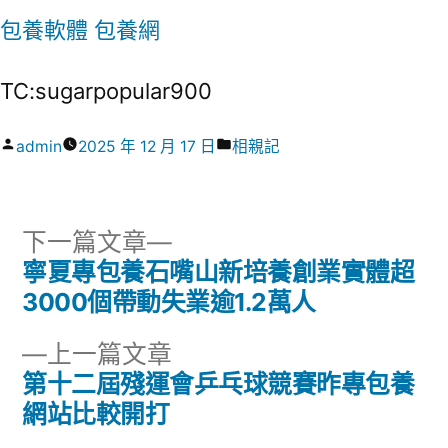
包養軟體
包養網
TC:sugarpopular900
作
分
admin
2025 年 12 月 17 日
相親記
者:
類:
下
下一篇文章
一
寧夏專包養石嘴山新培養創業實體超
文
篇
3000個帶動失業逾1.2萬人
章
文
下
上一篇文章
章:
導
一
第十二屆殘運會乒乓球競賽昨專包養
篇
網站比較開打
覽
文