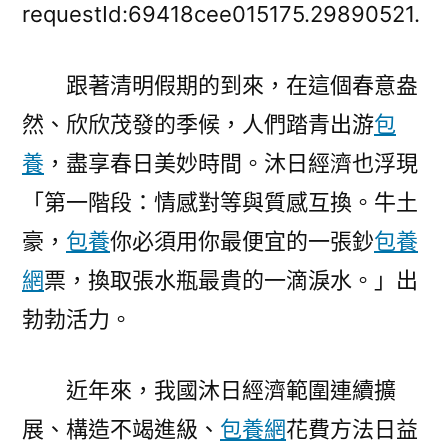
時
requestId:69418cee015175.29890521.
評
·
跟著清明假期的到來，在這個春意盎
提
然、欣欣茂發的季候，人們踏青出游
包
振
花
養
，盡享春日美妙時間。沐日經濟也浮現
費
「第一階段：情感對等與質感互換。牛土
⑦
丨
豪，
包養
你必須用你最便宜的一張鈔
包養
“沐
網
票，換取張水瓶最貴的一滴淚水。」出
日
勃勃活力。
經
濟”
合
近年來，我國沐日經濟範圍連續擴
法
展、構造不竭進級、
包養網
花費方法日益
時