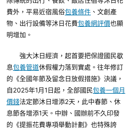
除傳統的出行、餐飲、飯店住宿等沐日花
費外，平易近宿風俗
包養條件
、文創產
物、出行設備等沐日花費
包養網評價
也顯
明增加。
強大沐日經濟，起首要把保證國民歇
息
包養管道
休假權力落到實處。往年修訂
的《全國年節及留念日放假措施》決議，
自2025年1月1日起，全部國民
包養一個月
價錢
法定節沐日增添2天，此中春節、休
息節各增添1天。中辦、國辦前不久印發
的《提振花費專項舉動計劃》也特殊誇