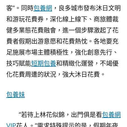
客”。同時
包養網
，良多城市發布沐日文明
和游玩花費券，深化線上線下、商旅體裁
健多業態花費融會，進一個步驟激起了花
費者假期出游意愿和花費熱忱。各地要充
足施展市場主體積極性，強化創意先行、
技巧賦能
短期包養
和精緻化運營，不竭優
化花費周遭的狀況，強大沐日花費。
包養妹
“若待上林花似錦，出門俱是看
包養網
VIP
花人。”需求特殊提示的是，假期年夜