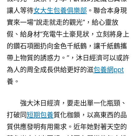
讓人等待
女大生包養俱樂部
。聯合本身現
實來一場“說走就走的觀光”，給心靈放
假、給身材“充電牛土豪見狀，立刻將身上
的鑽石項圈扔向金色千紙鶴，讓千紙鶴攜
帶上物質的誘惑力。”，沐日經濟可以或許
為人的周全成長供給更好的滋
包養網ppt
養。
強大沐日經濟，要走出單一化瓶頸、
打破同
短期包養
質化枷鎖，以高東西的品
質供應發明有用需求。近年她對著天空的