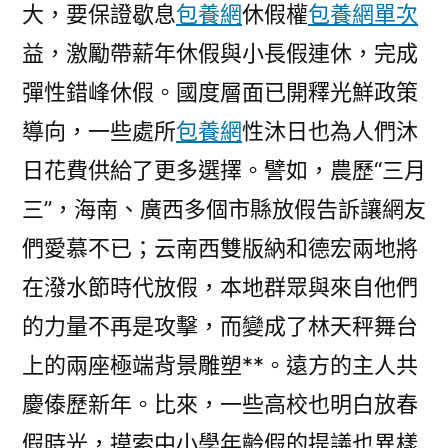
大，要保證歇息
包養網
休假權
包養網單次
益，激勵帶薪年休假與小長假連休，完成
彈性錯峰休假。國度層面已開釋光鮮政策
導向，一些處所
包養網
性沐日也為人們沐
日花費供給了更多選擇。譬如，農歷“三月
三”，海南、廣西多個市縣放假告訴讓網友
們愛慕不已；云南西雙版納和德宏兩地將
在潑水節時代放假，本地群眾與來自他們
的力量不再是攻擊，而變成了林天秤舞台
上的兩座極端背景雕塑**。遠方的主人共
慶傣歷新年。比來，一些高校也明白放春
假時光，摸索中小學年齡假的提議也異樣