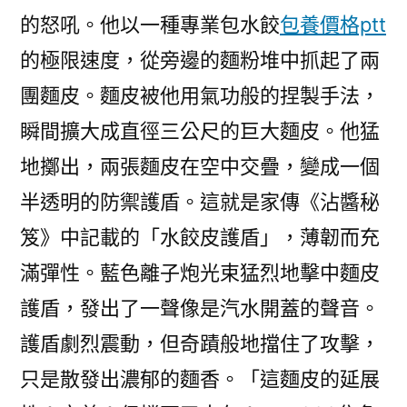
的怒吼。他以一種專業包水餃
包養價格ptt
的極限速度，從旁邊的麵粉堆中抓起了兩
團麵皮。麵皮被他用氣功般的捏製手法，
瞬間擴大成直徑三公尺的巨大麵皮。他猛
地擲出，兩張麵皮在空中交疊，變成一個
半透明的防禦護盾。這就是家傳《沾醬秘
笈》中記載的「水餃皮護盾」，薄韌而充
滿彈性。藍色離子炮光束猛烈地擊中麵皮
護盾，發出了一聲像是汽水開蓋的聲音。
護盾劇烈震動，但奇蹟般地擋住了攻擊，
只是散發出濃郁的麵香。「這麵皮的延展