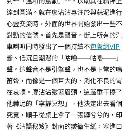
到**「溫和的震動」**，以助其在精神上
達到圓滿。就在廖沾沾專注於與蒜泥進行
心靈交流時，外面的世界開始發出一些不
對勁的信號。首先是聲音。街上所有的汽
車喇叭同時發出了一個持續不
包養網VIP
斷、低沉且潮濕的「咕嚕——咕嚕——」
聲。這聲音不是引擎聲，也不是正常的鳴
笛聲，而像是一個巨大的、消化不良的胃
在哀嚎。廖沾沾皺著眉頭，這嚴重干擾了
他蒜泥的「寧靜冥想」。他決定出去看個
究竟，順手從桌上拿了一張髒兮兮的，印
著《沾醬秘笈》封面的皺衛生紙，塞進口