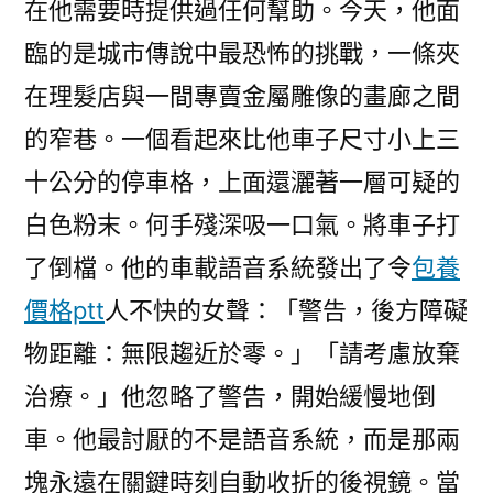
在他需要時提供過任何幫助。今天，他面
臨的是城市傳說中最恐怖的挑戰，一條夾
在理髮店與一間專賣金屬雕像的畫廊之間
的窄巷。一個看起來比他車子尺寸小上三
十公分的停車格，上面還灑著一層可疑的
白色粉末。何手殘深吸一口氣。將車子打
了倒檔。他的車載語音系統發出了令
包養
價格ptt
人不快的女聲：「警告，後方障礙
物距離：無限趨近於零。」「請考慮放棄
治療。」他忽略了警告，開始緩慢地倒
車。他最討厭的不是語音系統，而是那兩
塊永遠在關鍵時刻自動收折的後視鏡。當