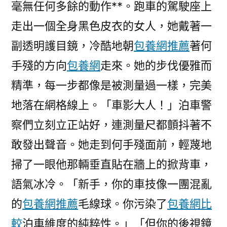
毫無任何多餘的動作**。跑車的駕駛座上
走出一個全身黑色皮衣的女人，她戴著一
副透明護目鏡，冷酷地朝
包養網推薦
著何
手殘的方向
包養網
走來。她的步伐優雅而
精準，每一步都像是被測量過一樣，完美
地落在網格線上。「車影大人！」泊車警
察們立刻立正站好，連測量尺都顫抖著不
敢發出聲音。她走到何手殘面前，輕蔑地
掃了一眼他那輛垂直貼在牆上的掀背車，
語氣冰冷。「新手，你的車技像一團混亂
的
包養網推薦
毛線球。你污染了
包養網比
較
泊車維度的純粹性。」「但你的後視鏡