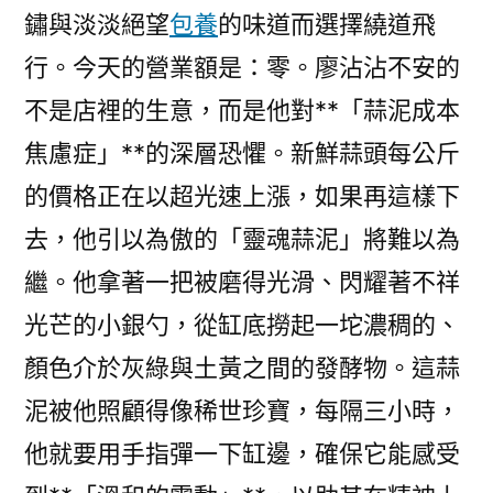
鏽與淡淡絕望
包養
的味道而選擇繞道飛
中
向
行。今天的營業額是：零。廖沾沾不安的
好
不是店裡的生意，而是他對**「蒜泥成本
勢
頭〉
焦慮症」**的深層恐懼。新鮮蒜頭每公斤
的價格正在以超光速上漲，如果再這樣下
去，他引以為傲的「靈魂蒜泥」將難以為
繼。他拿著一把被磨得光滑、閃耀著不祥
光芒的小銀勺，從缸底撈起一坨濃稠的、
顏色介於灰綠與土黃之間的發酵物。這蒜
泥被他照顧得像稀世珍寶，每隔三小時，
他就要用手指彈一下缸邊，確保它能感受