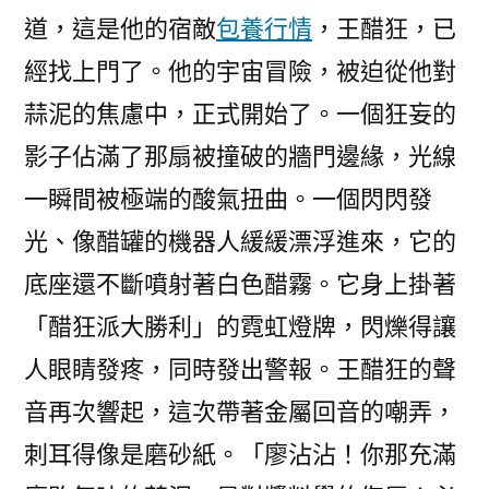
道，這是他的宿敵
包養行情
，王醋狂，已
經找上門了。他的宇宙冒險，被迫從他對
蒜泥的焦慮中，正式開始了。一個狂妄的
影子佔滿了那扇被撞破的牆門邊緣，光線
一瞬間被極端的酸氣扭曲。一個閃閃發
光、像醋罐的機器人緩緩漂浮進來，它的
底座還不斷噴射著白色醋霧。它身上掛著
「醋狂派大勝利」的霓虹燈牌，閃爍得讓
人眼睛發疼，同時發出警報。王醋狂的聲
音再次響起，這次帶著金屬回音的嘲弄，
刺耳得像是磨砂紙。「廖沾沾！你那充滿