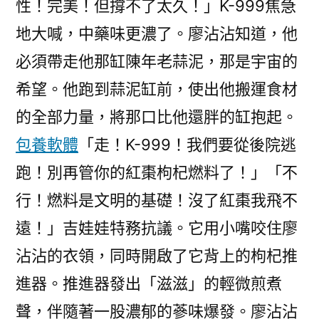
性！完美！但撐不了太久！」K-999焦急
地大喊，中藥味更濃了。廖沾沾知道，他
必須帶走他那缸陳年老蒜泥，那是宇宙的
希望。他跑到蒜泥缸前，使出他搬運食材
的全部力量，將那口比他還胖的缸抱起。
包養軟體
「走！K-999！我們要從後院逃
跑！別再管你的紅棗枸杞燃料了！」「不
行！燃料是文明的基礎！沒了紅棗我飛不
遠！」吉娃娃特務抗議。它用小嘴咬住廖
沾沾的衣領，同時開啟了它背上的枸杞推
進器。推進器發出「滋滋」的輕微煎煮
聲，伴隨著一股濃郁的蔘味爆發。廖沾沾