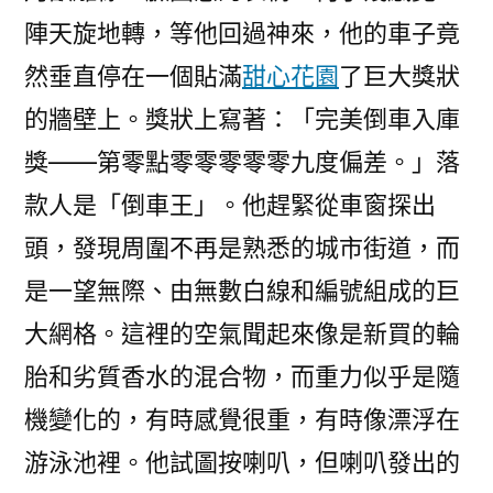
陣天旋地轉，等他回過神來，他的車子竟
然垂直停在一個貼滿
甜心花園
了巨大獎狀
的牆壁上。獎狀上寫著：「完美倒車入庫
獎——第零點零零零零零九度偏差。」落
款人是「倒車王」。他趕緊從車窗探出
頭，發現周圍不再是熟悉的城市街道，而
是一望無際、由無數白線和編號組成的巨
大網格。這裡的空氣聞起來像是新買的輪
胎和劣質香水的混合物，而重力似乎是隨
機變化的，有時感覺很重，有時像漂浮在
游泳池裡。他試圖按喇叭，但喇叭發出的