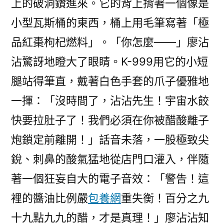
上的破洞鑽進來。它的背上揹著一個像是
小型瓦斯桶的東西，桶上用毛筆寫著「極
品紅棗枸杞燃料」。「你怎麼——」廖沾
沾驚訝地瞪大了眼睛。K-999用它的小短
腿站得筆直，戴著白色手套的爪子優雅地
一揮：「沒時間了，沾沾先生！宇宙水餃
快要拉肚子了！我們必須在你被醋酸離子
炮鎖定前離開！」話音未落，一股極致尖
銳、刺鼻的酸氣猛地從店門口灌入，伴隨
著一個狂妄自大的電子音效：「警告！這
裡的醬油比例嚴
包養網
重失衡！百分之九
十九點九九的醋，才是真理！」廖沾沾知