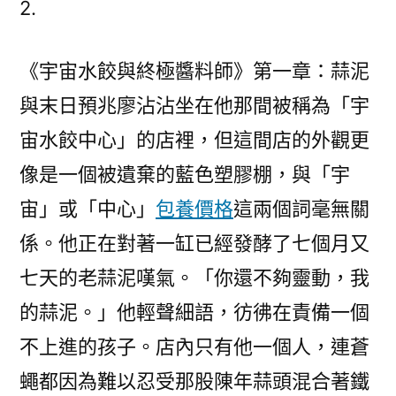
2.
｜
不
《宇宙水餃與終極醬料師》第一章：蒜泥
竭
穩
與末日預兆廖沾沾坐在他那間被稱為「宇
固
宙水餃中心」的店裡，但這間店的外觀更
甜
心
像是一個被遺棄的藍色塑膠棚，與「宇
專
宙」或「中心」
包養價格
這兩個詞毫無關
包
係。他正在對著一缸已經發酵了七個月又
養
網
七天的老蒜泥嘆氣。「你還不夠靈動，我
拓
的蒜泥。」他輕聲細語，彷彿在責備一個
展
經
不上進的孩子。店內只有他一個人，連蒼
濟
蠅都因為難以忍受那股陳年蒜頭混合著鐵
穩