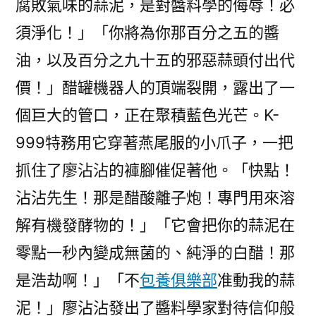
腐敗氣味的蒜泥，是對醬料學的侮辱！必
須淨化！」「你將為你那百分之五的醬
油，以及百分之九十五的邪惡蒜頭付出代
價！」醋罐機器人的頂端裂開，露出了一
個巨大的管口，正在聚積藍色光芒。K-
999特務用它穿著燕尾服的小爪子，一把
抓住了廖沾沾的褲腳催促著他。「快點！
沾沾先生！那是醋酸離子炮！專門用來溶
解有機發酵物的！」「它會把你的蒜泥在
零點一秒內變成無菌的、純淨的白醋！那
是浩劫啊！」「不
包養俱樂部
准動我的蒜
泥！」廖沾沾發出了醬料學家對待信仰般