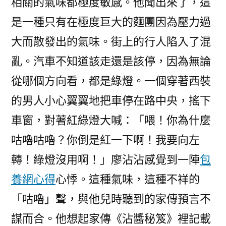
相關的氣味都極度敏感。他聞出來了，這
是一種只有在極度巨大的麵團因為壓力過
大而散發出的氣味。街上的行人陷入了混
亂。汽車不知道該走還是該停，因為無論
從哪個方向看，都是綠燈。一個穿著西裝
的男人小心翼翼地把車停在路中央，搖下
車窗，對著紅綠燈大喊：「喂！你為什麼
咕嚕咕嚕？你倒是紅一下啊！我要向左
轉！綠燈沒用啊！」廖沾沾感覺到一陣
包
養網心得
心悸。這種氣味，這種不祥的
「咕嚕」聲，與他兒時聽到的家傳預言不
謀而合。他想起家傳《沾醬秘笈》裡記載