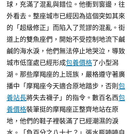
球，充滿了混亂與錯位。他衝到窗邊，往
外看去。整座城市已經因為這個突如其來
的「超級修正」而陷入了荒謬的混亂。街
道上的雙魚座們，開始不受控制地流下鹹
鹹的海水淚，他們無法停止地哭泣，導致
城市低窪處已經形成
包養價格
了小型潟
湖。那些摩羯座的上班族，嚴格遵守著廣
播中「摩羯座今天適合原地踏步，否則
包
養站長
將失去襪子」的指令。數百名西
包
養價格
裝筆挺的摩羯座正整齊地站在原
地，他們的鞋子裡裝滿了已經潮濕的淚
水。「負百分之八十七？」張水瓶喃喃自