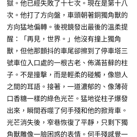
獄。他已經失敗了十七次。現在是第十八
次。他打了方向盤，車頭朝著銅獨角獸的
方向猛地偏轉。後視鏡發出最後的溫柔提
醒：「再見，世界。」他沒有撞上獨角
獸，但他那顫抖的車尾卻擦到了停車塔三
號車位入口處的一根古老、佈滿苔蘚的柱
子。不是撞擊，而是輕柔的碰觸，像戀人
之間的耳語。接著，一道濃郁的、像薄荷
口香糖一樣的綠色光芒。猛地從柱子爆發
出來，瞬間吞噬了何手殘和他的掀背車。
光芒消失後，窄巷恢復了平靜，只剩下獨
角獸雕像一臉困惑的表情。何手殘感覺一