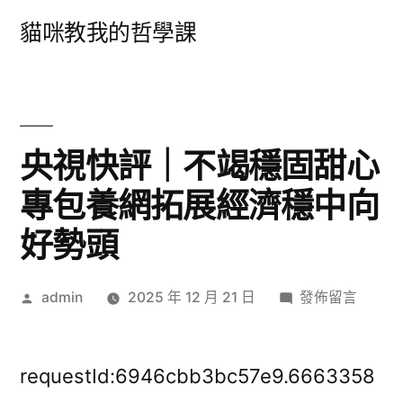
跳
貓咪教我的哲學課
至
主
要
內
央視快評｜不竭穩固甜心
容
專包養網拓展經濟穩中向
好勢頭
作
在
admin
2025 年 12 月 21 日
發佈留言
者:
〈央
視
快
requestId:6946cbb3bc57e9.6663358
評