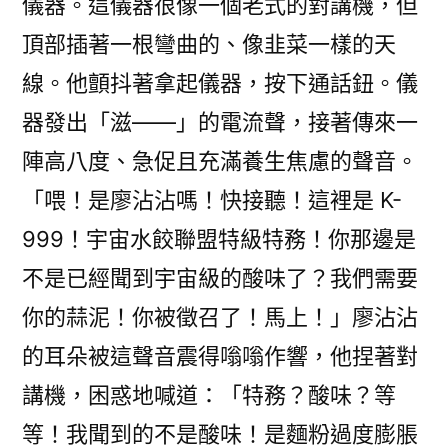
儀器。這儀器很像一個老式的對講機，但
頂部插著一根彎曲的、像韭菜一樣的天
線。他顫抖著拿起儀器，按下通話鈕。儀
器發出「滋——」的電流聲，接著傳來一
陣高八度、急促且充滿養生焦慮的聲音。
「喂！是廖沾沾嗎！快接聽！這裡是 K-
999！宇宙水餃聯盟特級特務！你那邊是
不是已經聞到宇宙級的酸味了？我們需要
你的蒜泥！你被徵召了！馬上！」廖沾沾
的耳朵被這聲音震得嗡嗡作響，他捏著對
講機，困惑地喊道：「特務？酸味？等
等！我聞到的不是酸味！是麵粉過度膨脹