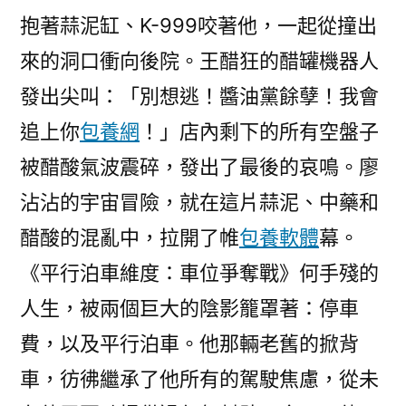
抱著蒜泥缸、K-999咬著他，一起從撞出
來的洞口衝向後院。王醋狂的醋罐機器人
發出尖叫：「別想逃！醬油黨餘孽！我會
追上你
包養網
！」店內剩下的所有空盤子
被醋酸氣波震碎，發出了最後的哀鳴。廖
沾沾的宇宙冒險，就在這片蒜泥、中藥和
醋酸的混亂中，拉開了帷
包養軟體
幕。
《平行泊車維度：車位爭奪戰》何手殘的
人生，被兩個巨大的陰影籠罩著：停車
費，以及平行泊車。他那輛老舊的掀背
車，彷彿繼承了他所有的駕駛焦慮，從未