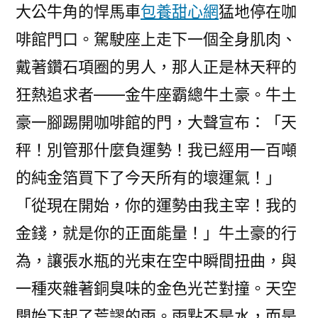
大公牛角的悍馬車
包養甜心網
猛地停在咖
啡館門口。駕駛座上走下一個全身肌肉、
戴著鑽石項圈的男人，那人正是林天秤的
狂熱追求者——金牛座霸總牛土豪。牛土
豪一腳踢開咖啡館的門，大聲宣布：「天
秤！別管那什麼負運勢！我已經用一百噸
的純金箔買下了今天所有的壞運氣！」
「從現在開始，你的運勢由我主宰！我的
金錢，就是你的正面能量！」牛土豪的行
為，讓張水瓶的光束在空中瞬間扭曲，與
一種夾雜著銅臭味的金色光芒對撞。天空
開始下起了荒謬的雨。雨點不是水，而是