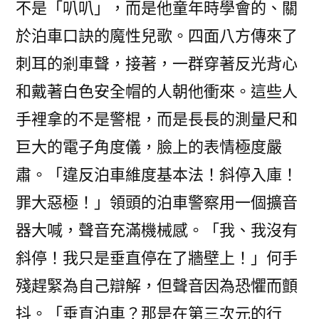
不是「叭叭」，而是他童年時學會的、關
於泊車口訣的魔性兒歌。四面八方傳來了
刺耳的剎車聲，接著，一群穿著反光背心
和戴著白色安全帽的人朝他衝來。這些人
手裡拿的不是警棍，而是長長的測量尺和
巨大的電子角度儀，臉上的表情極度嚴
肅。「違反泊車維度基本法！斜停入庫！
罪大惡極！」領頭的泊車警察用一個擴音
器大喊，聲音充滿機械感。「我、我沒有
斜停！我只是垂直停在了牆壁上！」何手
殘趕緊為自己辯解，但聲音因為恐懼而顫
抖。「垂直泊車？那是在第三次元的行