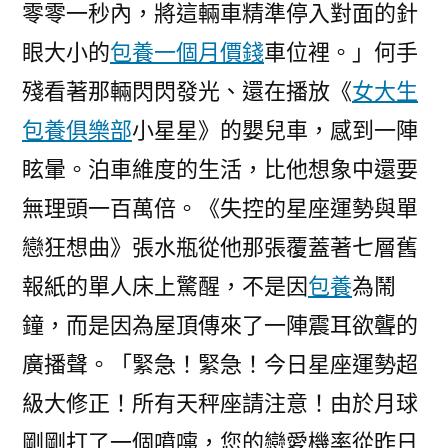
零零一秒內，將這輛車精準停入對面的針
眼大小的
包養一個月價錢
車位裡。」何手
殘看著那輛閃閃發光、還在播放《
女大生
包養俱樂部
小星星》的嬰兒車，感到一陣
眩暈。泊車維度的生活，比他想象中還要
無理頭一百萬倍。《失控的星座運勢與單
戀狂想曲》張水瓶從他那張覆蓋著七層舊
報紙的單人床上驚醒，不是因
包養
為鬧
鐘，而是因為屋頂傳來了一陣震耳欲聾的
廣播聲。「緊急！緊急！今日星座運勢超
級大修正！所有天秤座請注意！由於月球
剛剛打了一個噴嚏，您的戀愛機率從昨日