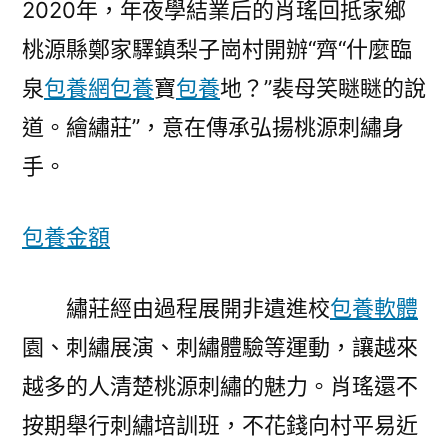
2020年，年夜學結業后的肖瑤回抵家鄉
桃源縣鄭家驛鎮梨子崗村開辦“齊“什麼臨
泉
包養網
包養
寶
包養
地？”裴母笑瞇瞇的說
道。繪繡莊”，意在傳承弘揚桃源刺繡身
手。
包養金額
繡莊經由過程展開非遺進校
包養軟體
園、刺繡展演、刺繡體驗等運動，讓越來
越多的人清楚桃源刺繡的魅力。肖瑤還不
按期舉行刺繡培訓班，不花錢向村平易近