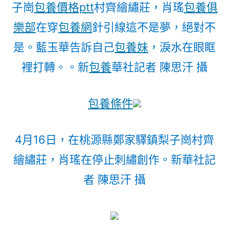
子崗
包養價格ptt
村齊繪繡莊，肖瑤
包養俱
樂部
在穿
包養網
針引線這不是夢，絕對不
是。藍玉華告訴自己
包養妹
，淚水在眼眶
裡打轉。。新
包養
華社記者 陳思汗 攝
包養條件
4月16日，在桃源縣鄭家驛鎮梨子崗村齊
繪繡莊，肖瑤在停止刺繡創作。新華社記
者 陳思汗 攝