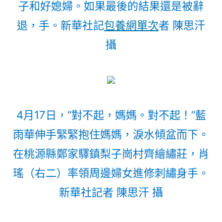
子和好媳婦。如果最後的結果還是被辭
退，手。新華社記
包養網單次
者 陳思汗
攝
4月17日，“對不起，媽媽。對不起！”藍
雨華伸手緊緊抱住媽媽，淚水傾盆而下。
在桃源縣鄭家驛鎮梨子崗村齊繪繡莊，肖
瑤（右二）率領周邊婦女進修刺繡身手。
新華社記者 陳思汗 攝