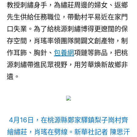
教授刺繡身手，為繡莊周邊的婦女、返鄉
先生供給任務職位，帶動村平易近在家門
口失業。為了給桃源刺繡博得更遼闊的保
存空間，肖瑤率領團隊開闢文創產物，制
作耳飾、胸針、
包養網
項鏈等飾品，把桃
源刺繡帶進民眾視野，用芳華煥新故鄉非
遺。
4月16日，在桃源縣鄭家驛鎮梨子崗村齊
繪繡莊，肖瑤在劈線。新華社記者 陳思汗