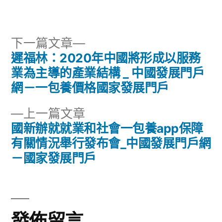
者:
類:
下
下一篇文章
一
遲福林：2020年中國將形成以服務
文
篇
業為主導的產業結構 _ 中國發展門戶
章
文
網－一包養價格國家發展門戶
章:
導
下
上一篇文章
一
國新辦就就業和社會一包養app保障
覽
篇
有關情況舉行發布會_中國發展門戶網
文
－國家發展門戶
章:
發佈留言