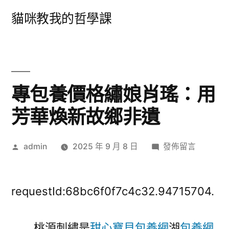
跳
貓咪教我的哲學課
至
主
要
內
專包養價格繡娘肖瑤：用
容
芳華煥新故鄉非遺
作
在
admin
2025 年 9 月 8 日
發佈留言
者:
〈專
包
養
requestId:68bc6f0f7c4c32.94715704.
價
格
桃源刺繡是
甜心寶貝包養網
湖
包養網