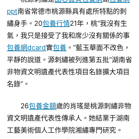
繡
ppt
南省常德市桃源縣具有處所特點的刺
娘
肖
繡身手。20
包養行情
21年，桃“我沒有生
瑤：
氣，我只是接受了我和席少沒有關係的事
用
芳
包養網dcard
實
包養
。”藍玉華面不改色，
華
平靜的說道。源刺繡被列進第五批“湖南省
煥
非物資文明遺產代表性項目名錄擴大項目
新
故
名錄”。
鄉
非
26
包養金額
歲的肖瑤是桃源刺繡非物
遺〉
資文明遺產代表性傳承人。她結業于湖南
工藝美術個人工作學院湘繡專門研究。