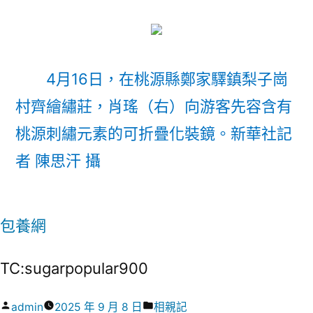
4月16日，在桃源縣鄭家驛鎮梨子崗
村齊繪繡莊，肖瑤（右）向游客先容含有
桃源刺繡元素的可折疊化裝鏡。
新華社記
者 陳思汗 攝
包養網
TC:sugarpopular900
作
分
admin
2025 年 9 月 8 日
相親記