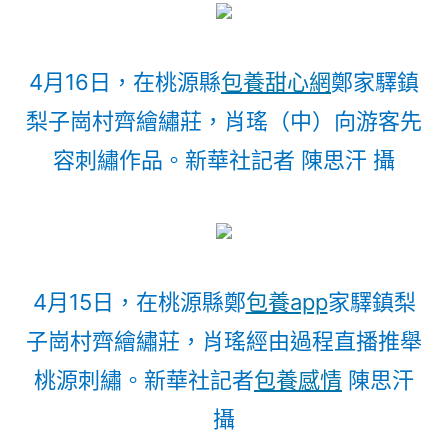
4月16日，在桃源縣
包養甜心網
鄭家驛鎮
梨子崗村齊繪繡莊，肖瑤（中）向游客先
容刺繡作品。新華社記者 陳思汗 攝
4月15日，在桃源縣鄭
包養app
家驛鎮梨
子崗村齊繪繡莊，肖瑤經由過程直播推舉
桃源刺繡。新華社記者
包養感情
陳思汗
攝