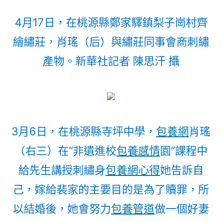
4月17日，在桃源縣鄭家驛鎮梨子崗村齊
繪繡莊，肖瑤（后）與繡莊同事會商刺繡
產物。新華社記者 陳思汗 攝
3月6日，在桃源縣寺坪中學，
包養網
肖瑤
（右三）在“非遺進校
包養感情
園”課程中
給先生講授刺繡身
包養網心得
她告訴自
己，嫁給裴家的主要目的是為了贖罪，所
以結婚後，她會努力
包養管道
做一個好妻