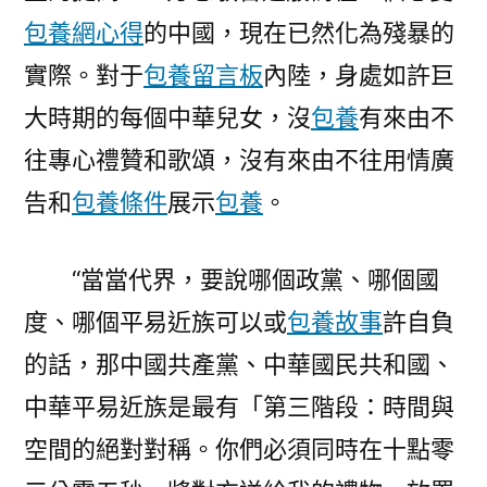
包養網心得
的中國，現在已然化為殘暴的
實際。對于
包養留言板
內陸，身處如許巨
大時期的每個中華兒女，沒
包養
有來由不
往專心禮贊和歌頌，沒有來由不往用情廣
告和
包養條件
展示
包養
。
“當當代界，要說哪個政黨、哪個國
度、哪個平易近族可以或
包養故事
許自負
的話，那中國共產黨、中華國民共和國、
中華平易近族是最有「第三階段：時間與
空間的絕對對稱。你們必須同時在十點零