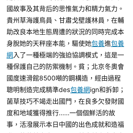
國故事及其背后的思惟氣力和精力氣力。
貴州草海護鳥員、甘肅戈壁護林員，在輔
助改良本地生態周遭的狀況的同時完成本
身脫她的天秤座本能，驅使她
包養
進
包養
網
入了一種極端的強迫協調模式，這是一
種保護自己的防禦機制。貧；北京冬奧會
國度速滑館8500噸的鋼構造，經由過程
聰明制造完成精準des
包養網
ign和拆卸；
菌草技巧不竭走出國門，在良多欠發財國
度和地域獲得推行……一個個鮮活的故
事，活潑展示本日中國的出色成就和造福