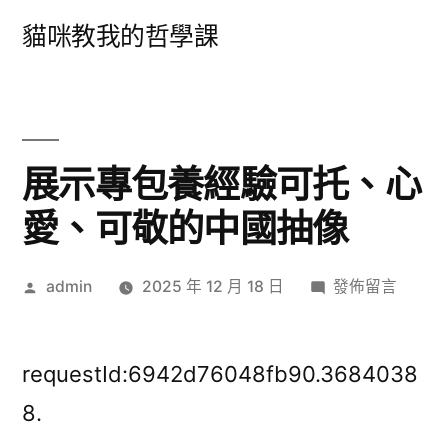
跳
貓咪教我的哲學課
至
主
要
內
展示專包養經驗可托、心
容
愛、可敬的中國抽像
作
在
admin
2025 年 12 月 18 日
發佈留言
者:
〈展
示
專
requestId:6942d76048fb90.3684038
包
8.
養