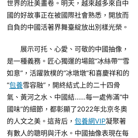
世界的壯美畫卷。明天，越來越多來自中
國的好故事正在被國際社會熟悉，開放而
自負的中國活著界舞臺綻放出別樣光榮。
展示可托、心愛、可敬的中國抽像，
是一種義務。匠心獨運的場館“冰絲帶”“雪
如意”，活躍敦樸的“冰墩墩”和喜慶祥和的
“
包養
雪容融”，開終結式上的二十四骨
氣、黃河之水、中國結……每一處佈滿“中
國味”的細節，都彰顯了2022年北京冬奧
的人文之美。這背后，
包養網VIP
凝聚著
有數人的聰明與汗水。中國抽像表現在每