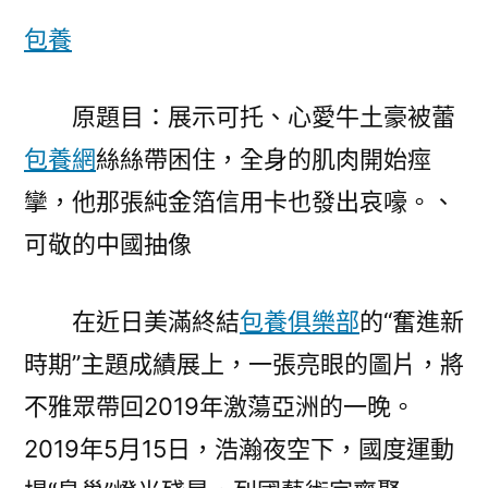
經
包養
驗
可
托、
原題目：展示可托、心愛牛土豪被蕾
心
包養網
絲絲帶困住，全身的肌肉開始痙
愛、
可
攣，他那張純金箔信用卡也發出哀嚎。、
敬
可敬的中國抽像
的
中
國
在近日美滿終結
包養俱樂部
的“奮進新
抽
時期”主題成績展上，一張亮眼的圖片，將
像〉
不雅眾帶回2019年激蕩亞洲的一晚。
2019年5月15日，浩瀚夜空下，國度運動