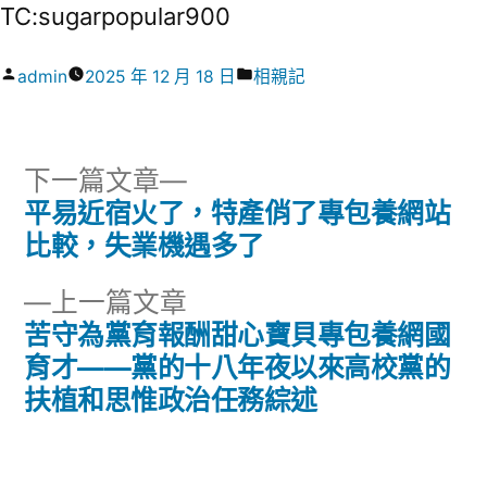
TC:sugarpopular900
作
分
admin
2025 年 12 月 18 日
相親記
者:
類:
下
下一篇文章
一
平易近宿火了，特產俏了專包養網站
文
篇
比較，失業機遇多了
章
文
下
上一篇文章
章:
導
一
苦守為黨育報酬甜心寶貝專包養網國
篇
育才——黨的十八年夜以來高校黨的
覽
文
扶植和思惟政治任務綜述
章: