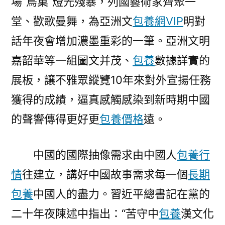
場“鳥巢”燈光殘暴，列國藝術家齊聚一
堂、歡歌曼舞，為亞洲文
包養網VIP
明對
話年夜會增加濃墨重彩的一筆。亞洲文明
嘉韶華等一組圖文并茂、
包養
數據詳實的
展板，讓不雅眾縱覽10年來對外宣揚任務
獲得的成績，逼真感觸感染到新時期中國
的聲響傳得更好更
包養價格
遠。
中國的國際抽像需求由中國人
包養行
情
往建立，講好中國故事需求每一個
長期
包養
中國人的盡力。習近平總書記在黨的
二十年夜陳述中指出：“苦守中
包養
漢文化