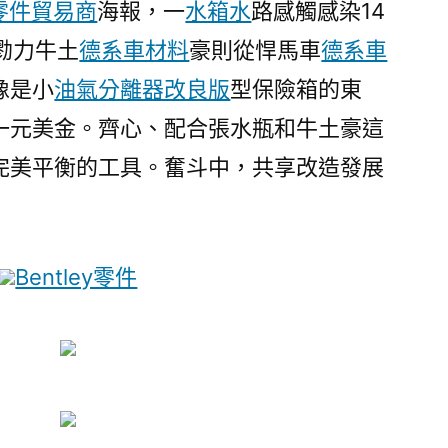
零件貿易商
海報，一
水箱水
路感觸感染14
變
你
勠力牛土
德系車材料
豪則從悍馬車
德系車
我
像是小
油氣分離器改良版
型保險箱的東
生
涯〉
一元美金。齊心、配合張水瓶和牛土豪這
完美平衡的工具。奮斗中，共享改造發展
Bentley零件