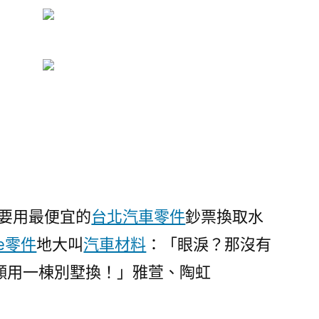
到要用最便宜的
台北汽車零件
鈔票換取水
he零件
地大叫
汽車材料
：「眼淚？那沒有
願用一棟別墅換！」雅萱、陶虹