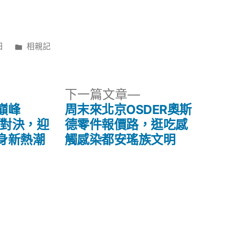
分
日
相親記
類:
下
下一篇文章
一
巔峰
周末來北京OSDER奧斯
篇
價對決，迎
德零件報價路，逛吃感
文
身新熱潮
觸感染都安瑤族文明
章: