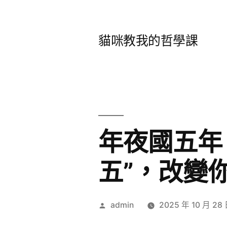
跳
至
貓咪教我的哲學課
主
要
內
容
年夜國五年
五”，改變
作
admin
2025 年 10 月 28
者: