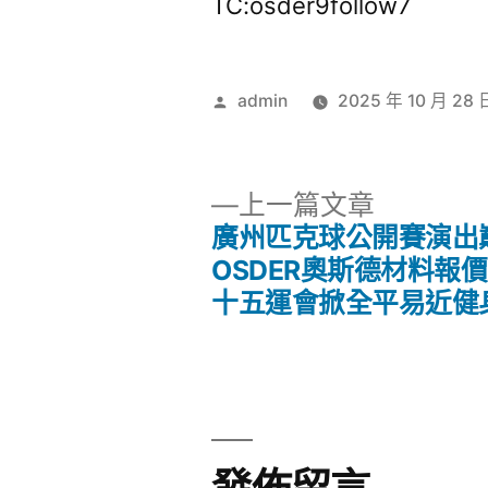
TC:osder9follow7
作
admin
2025 年 10 月 28 
者:
下
上一篇文章
一
廣州匹克球公開賽演出
文
篇
OSDER奧斯德材料報
文
十五運會掀全平易近健
章
章:
導
覽