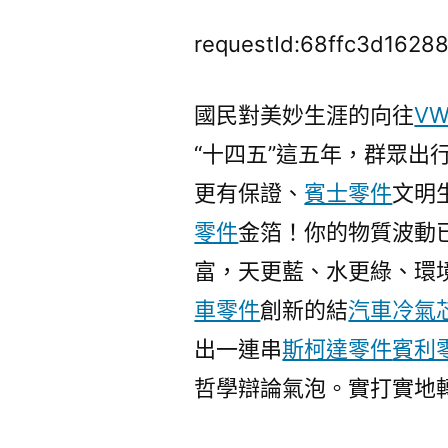
requestId:68ffc3d1628
國民對美妙生涯的向往
V
“十四五”這五年，群眾出
更有保證、
賓士零件
文明
零件
金箔！你的物質波動
富，天更藍、水更綠、環
車零件
創新的結
汽車冷氣
出一連串
斯柯達零件
賓利
哲學辯論氣泡。實打實地