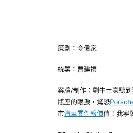
策劃：令偉家
統籌：曹建禮
案牘/制作：劉牛土豪聽
瓶座的眼淚，驚恐
Porsc
市
汽車零件報價
值！我寧