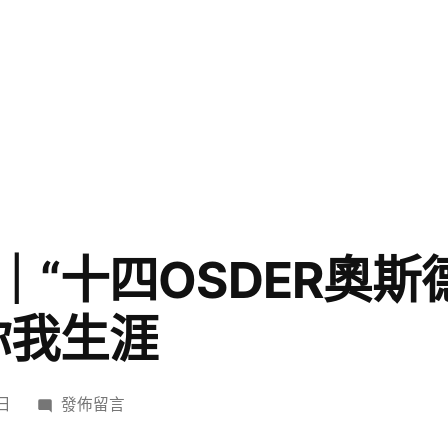
｜“十四OSDER奧斯
你我生涯
在
 日
發佈留言
〈年