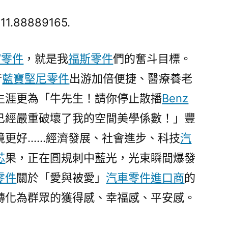
夜
國
811.88889165.
五
年
W零件
，就是我
福斯零件
們的奮斗目標。
｜
行
藍寶堅尼零件
出游加倍便捷、醫療養老
“十
四
生涯更為「牛先生！請你停止散播
Benz
OSDER
已經嚴重破壞了我的空間美學係數！」豐
奧
斯
境更好……經濟發展、社會進步、科技
汽
德
芯
果，正在圓規刺中藍光，光束瞬間爆發
零
零件
關於「愛與被愛」
汽車零件進口商
的
件
商
轉化為群眾的獲得感、幸福感、平安感。
五”，
改