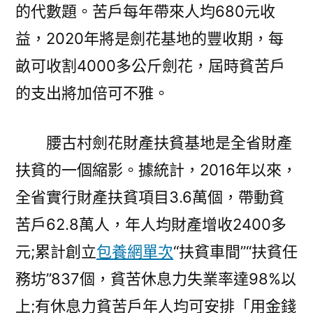
的代數題。苦戶每年帶來人均680元收
益，2020年將是劍花基地的豐收期，每
畝可收割4000多公斤劍花，屆時貧苦戶
的支出將加倍可不雅。
腰古村劍花財產扶貧基地是全省財產
扶貧的一個縮影。據統計，2016年以來，
全省實行財產扶貧項目3.6萬個，帶動貧
苦戶62.8萬人，年人均財產增收2400多
元;累計創立
包養網單次
“扶貧車間”“扶貧任
務坊”837個，貧苦休息力失業率達98%以
上;有休息力貧苦戶年人均可安排「用金錢