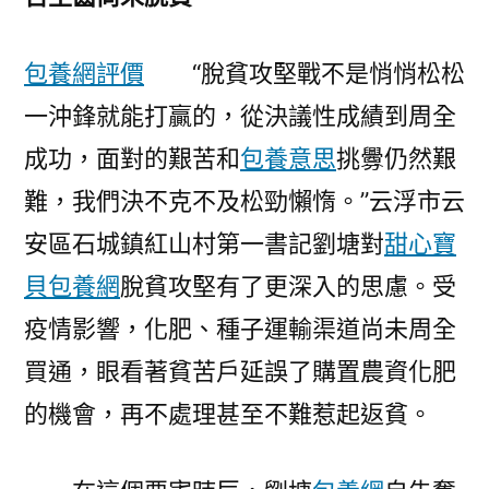
包養網評價
“脫貧攻堅戰不是悄悄松松
一沖鋒就能打贏的，從決議性成績到周全
成功，面對的艱苦和
包養意思
挑釁仍然艱
難，我們決不克不及松勁懶惰。”云浮市云
安區石城鎮紅山村第一書記劉塘對
甜心寶
貝包養網
脫貧攻堅有了更深入的思慮。受
疫情影響，化肥、種子運輸渠道尚未周全
買通，眼看著貧苦戶延誤了購置農資化肥
的機會，再不處理甚至不難惹起返貧。