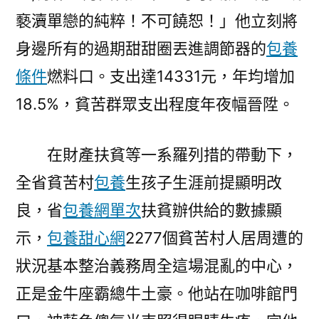
褻瀆單戀的純粹！不可饒恕！」他立刻將
身邊所有的過期甜甜圈丟進調節器的
包養
條件
燃料口。支出達14331元，年均增加
18.5%，貧苦群眾支出程度年夜幅晉陞。
在財產扶貧等一系羅列措的帶動下，
全省貧苦村
包養
生孩子生涯前提顯明改
良，省
包養網單次
扶貧辦供給的數據顯
示，
包養甜心網
2277個貧苦村人居周遭的
狀況基本整治義務周全這場混亂的中心，
正是金牛座霸總牛土豪。他站在咖啡館門