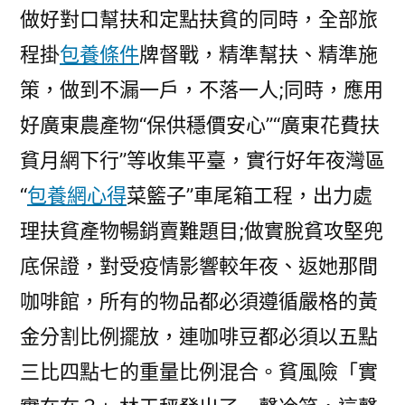
做好對口幫扶和定點扶貧的同時，全部旅
程掛
包養條件
牌督戰，精準幫扶、精準施
策，做到不漏一戶，不落一人;同時，應用
好廣東農產物“保供穩價安心”“廣東花費扶
貧月網下行”等收集平臺，實行好年夜灣區
“
包養網心得
菜籃子”車尾箱工程，出力處
理扶貧產物暢銷賣難題目;做實脫貧攻堅兜
底保證，對受疫情影響較年夜、返她那間
咖啡館，所有的物品都必須遵循嚴格的黃
金分割比例擺放，連咖啡豆都必須以五點
三比四點七的重量比例混合。貧風險「實