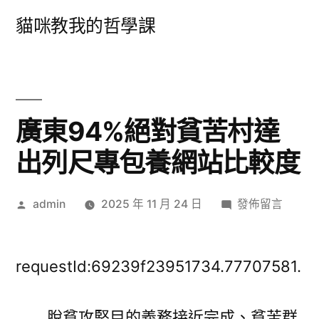
跳
貓咪教我的哲學課
至
主
要
內
廣東94%絕對貧苦村達
容
出列尺專包養網站比較度
作
在
admin
2025 年 11 月 24 日
發佈留言
者:
〈廣
東
94%
requestId:69239f23951734.77707581.
絕
對
脫貧攻堅目的義務接近完成、貧苦群