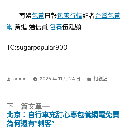
南邊
包養
日報
包養行情
記者
台灣包養
網
黃進 通信員
包養
伍廷顯
TC:sugarpopular900
作
分
admin
2025 年 11 月 24 日
相親記
者:
類:
下
下一篇文章
一
北京：自行車充甜心專包養網電免費
文
篇
為何還有“刺客”