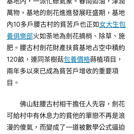
基地內，一派忙碌氣象。春雨如油，津潤
萬物，基地的劍花進進發展旺盛期，基地
內10多戶腰古村的貧苦戶也正如
女大生包
養俱樂部
火如荼地為劍花摘梢、除草、施
肥。腰古村劍花財產扶貧基地占空中積約
120畝，連同茶樹菇
包養價格
蒔植項目，
兩年多以來已成為貧苦戶增收的重要項
目。
佛山駐腰古村相干擔任人先容，劍花
可給村中有休息力的貧他的單戀不再是浪
漫的傻氣，而變成了一道被數學公式逼迫