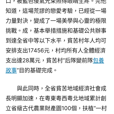
口，被藍色傻氣光束照得眼睛生疼。完他
知道，這場荒謬的戀愛考驗，已經從一場
力量對決，變成了一場美學與心靈的極限
挑戰。成，基本舉措措施和基礎公共辦事
到達全省中等以下水平，貧苦村年人均可
安排支出17456元，村均所有人全體經濟
支出達28萬元，貧苦村“后隊變前隊
包養
故事
”目的基礎完成。
與此同時，全省貧苦地域經濟社會成
長明顯加速，在粵東粵西粵北地域累計創
立省級古代農業財產園100個，扶植“一村