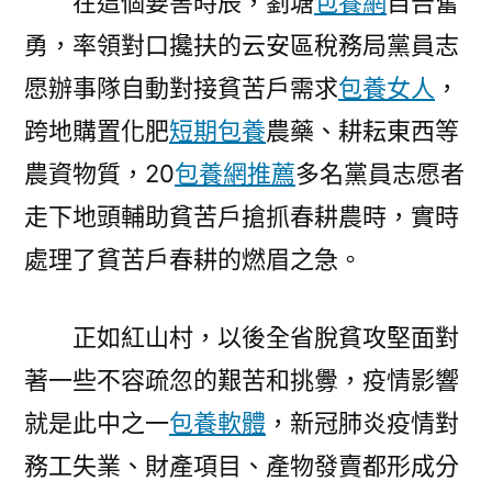
在這個要害時辰，劉塘
包養網
自告奮
勇，率領對口攙扶的云安區稅務局黨員志
愿辦事隊自動對接貧苦戶需求
包養女人
，
跨地購置化肥
短期包養
農藥、耕耘東西等
農資物質，20
包養網推薦
多名黨員志愿者
走下地頭輔助貧苦戶搶抓春耕農時，實時
處理了貧苦戶春耕的燃眉之急。
正如紅山村，以後全省脫貧攻堅面對
著一些不容疏忽的艱苦和挑釁，疫情影響
就是此中之一
包養軟體
，新冠肺炎疫情對
務工失業、財產項目、產物發賣都形成分