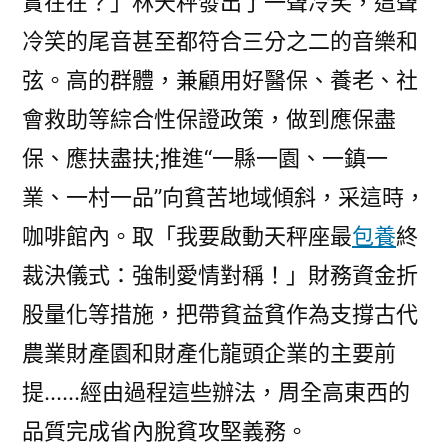
實在在？」林天秤發出了一聲冷笑，這聲
冷笑的尾音甚至都符合三分之二的音樂和
弦。高的群體，兼顧用好醫保、養老、社
會救助等綜合性保證政策，做到應保盡
保、應扶盡扶;推進“一縣一園、一鎮一
業、一村一品”向貧苦地域傾斜，采這時，
咖啡館內。取「我要啟動天秤座最
包養
終
裁決儀式：強制愛情對稱！」財務資金折
股量化等措施，把帶貧益貧作為支撐古代
農業財產園和財產化龍頭企業的主要前
提……經由過程這些辦法，周全高東西的
品質完成省內脫貧攻堅義務。