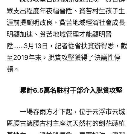
貧
眾支出程度年夜幅晉陞、貧苦村生孩子生
苦
村
涯前提顯明改良、貧苦地域經濟社會成長
達
明顯加速、貧苦地域管理才能顯明晉
出
列
陞……3月13日，記者從省扶貧辦得悉，截
尺
至2019年末，脫貧攻堅獲得了決議性停
專
頓。
包
養
網
累計6.5萬名駐村干部介入脫貧攻堅
站
比
一場春雨方才下起，位于云浮市云城
較
度〉
區腰古鎮腰古村主座坑天然村的劍花蒔植