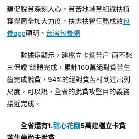
建促脫貧深刻人心，貧苦地域黨組織扶植
獲得周全加大力度，扶志扶智任務成效
包
養app
顯明。
台灣包養網
數據還顯示，建檔立卡貧苦戶“兩不愁
三保證”總體完成，累計160萬絕對貧苦生
齒完成脫貧，94%的絕對貧苦村到達出列
尺度，可以說，全省的脫貧攻堅目的義務
接近完成。
全省還有1.
甜心花園
5萬建檔立卡貧
苦生齒尚未脫貧