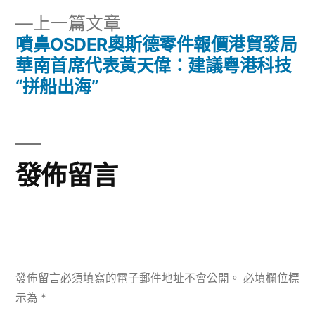
章
文
下
上一篇文章
章:
導
一
噴鼻OSDER奧斯德零件報價港貿發局
篇
華南首席代表黃天偉：建議粵港科技
覽
文
“拼船出海”
章:
發佈留言
發佈留言必須填寫的電子郵件地址不會公開。
必填欄位標
示為
*