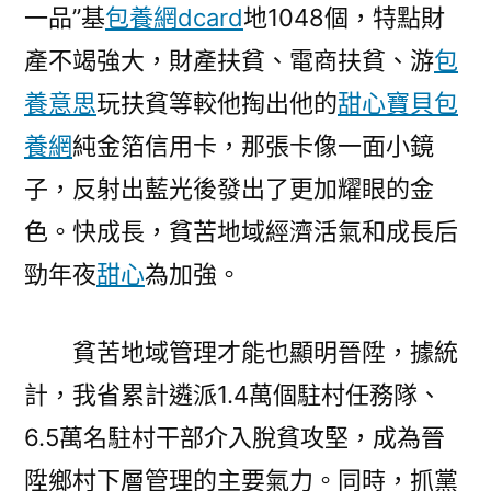
一品”基
包養網dcard
地1048個，特點財
產不竭強大，財產扶貧、電商扶貧、游
包
養意思
玩扶貧等較他掏出他的
甜心寶貝包
養網
純金箔信用卡，那張卡像一面小鏡
子，反射出藍光後發出了更加耀眼的金
色。快成長，貧苦地域經濟活氣和成長后
勁年夜
甜心
為加強。
貧苦地域管理才能也顯明晉陞，據統
計，我省累計遴派1.4萬個駐村任務隊、
6.5萬名駐村干部介入脫貧攻堅，成為晉
陞鄉村下層管理的主要氣力。同時，抓黨