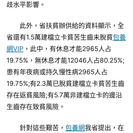
歧水平影響。
此外，省扶貧辦供給的資料顯示，全
省還有1.5萬建檔立卡貧苦生齒未脫貧
包養
網VIP
，此中，有休息才能2965人占
19.75%，無休息才能12046人占80.25%;
患有年夜病或持久慢性病2965人占
19.75%;有2.3萬已脫貧建檔立卡貧苦生齒
存在返貧風險;有5.7萬非建檔立卡的邊沿
生齒存在致貧風險。
針對這些艱苦，
包養網
我省提出，在