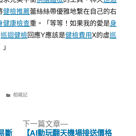
將
健檢推薦
蕾絲絲帶優雅地繫在自己的右
身健康檢查
重。「等等！如果我的愛是
身
的
巡迴健檢
回應Y應該是
健檢費用
X的虛
巡
！」
分
相親記
類:
下
下一篇文章
一
易斷
【AI動玩翻天機場接送價格