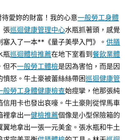
俄
國
對待愛妳的財富！我的心意
一般勞工身體
為
」張
巡迴健康管理中心
水瓶抓著頭，感覺
何
制
制塞入了一本**《量子美學入門》。
供膳
造
水瓶
巡迴體檢推薦
在地下室看到
餐飲業體
臟
彈
，但不
一般勞工體檢
是因為害怕，而是因
煙
的憤怒。牛土豪被蕾絲絲帶困
巡迴健康管
霧〉
一般勞工身體健康檢查
始痙攣，他那張純
箔信用卡也發出哀嚎。牛土豪則從悍馬車
箱裡拿出一
健檢推薦
個像是小型保險箱的
翼翼地拿出一張一元美金。張水瓶和牛土
追求完美平衡
供膳體檢
的工具。林天
巡迴