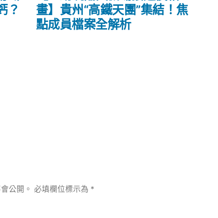
篇
鈣？
畫】貴州“高鐵天團”集結！焦
文
點成員檔案全解析
章:
不會公開。
必填欄位標示為
*