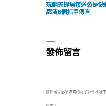
文
篇
玩翻天機場接送裂是缺
文
廓清6個指甲傳言
章
章:
導
覽
發佈留言
發佈留言必須填寫的電子郵件地址
留言
*