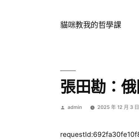
跳
至
貓咪教我的哲學課
主
要
內
容
張田勘：俄
作
admin
2025 年 12 月 3 
者:
requestId:692fa30fe10f