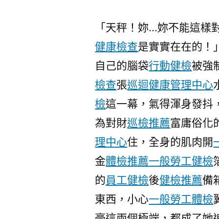
「天秤！妳…妳不能這樣
健康檢查
是實實在在的！
自己的腦袋
行動健檢
被強
檢查
張
巡迴健康管理中心
檢
這一幕，氣得渾身發抖
為對財
巡檢推薦
富庸俗化
理中心
住，全身的肌肉開
金
體檢推薦
一般勞工健檢
的
員工健檢
後
健檢推薦
備
東西，小心
一般勞工體檢
豪這兩個極端，都成了她