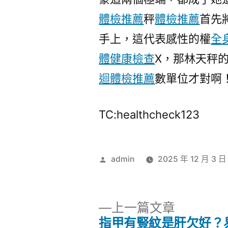
體檢推薦
秤
體檢推薦
首先
手上，這代表感性的權
全
體健康檢查
X，那林天秤
迴體檢推薦
數單位才對啊
TC:healthcheck123
作
admin
2025 年 12 月 3 日
者:
下
上一篇文章
一
指甲有豎紋是肝欠好？