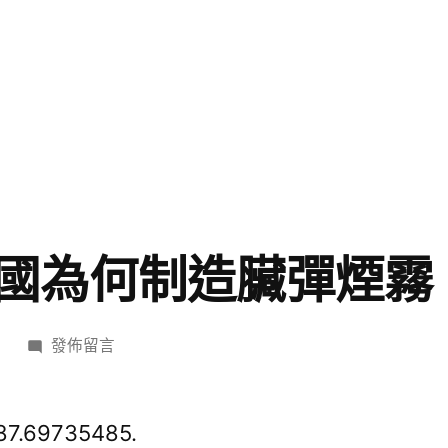
國為何制造臟彈煙霧
在
日
發佈留言
〈張
田
勘：
87.69735485.