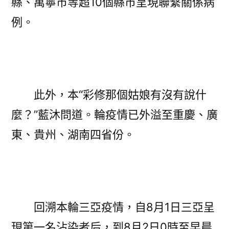
縣、萬寧市等超10個縣市呈現聯繫關係病
例。
此外，本“彩修那個姑娘有沒有說什
麼？”藍沐問道。輪疫情已外溢至重慶、廣
東、貴州、湖南四省份。
回溯本輪三亞疫情，自8月1日三亞呈
現第一名沾染者后，到8月2日0時至早晨