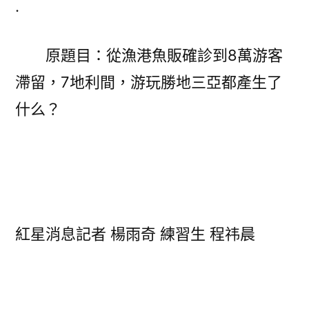
.
販
確
原題目：從漁港魚販確診到8萬游客
診
到
滯留，7地利間，游玩勝地三亞都產生了
8
什么？
萬
游
客
滯
留
三
亞
紅星消息記者 楊雨奇 練習生 程祎晨
7
天
產
專