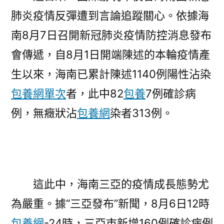
肺炎疫情反彈遭到言論追蹤關心。依據海
南8月7日召開新冠肺炎疫情防控消息發布
會傳遞，自8月1日開端陳述的本輪疫情產
生以來，海南已累計陳述1140例陽性沾染
包養網單次
者，此中82
包養
7例確診病
例，無癥狀沾
包養網
染者313例。
這此中，海南三亞的疫情成長態勢尤
為嚴重。據“三亞發布”新聞，8月6日12時
包養網
-24時，三亞市新增160例確診病例