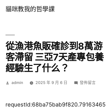
跳
貓咪教我的哲學課
至
主
要
內
從漁港魚販確診到8萬游
容
客滯留 三亞7天產專包養
經驗生了什么？
作
在
admin
2025 年 9 月 6 日
發佈留言
者:
〈從
漁
港
requestId:68ba75bab9f820.79163465
魚