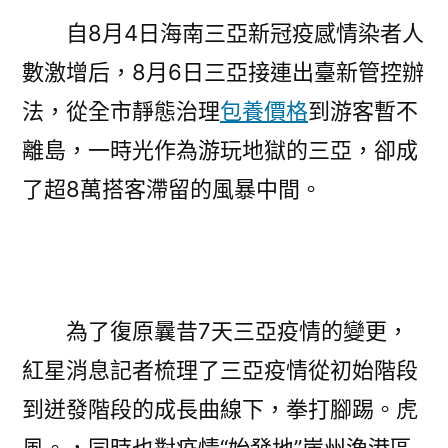
包
自8月4日海南三亞新冠疫感情染者人
養
數激增后，8月6日三亞接連出臺新管控辦
經
驗
法，從全市靜態治理
包養價格
到游客暫不
生
離島，一時光作為游玩地獄的三亞，卻成
了
了超8萬搭客滯留的風暴中間。
什
么？〉
為了復原曩昔7天三亞疫情的變更，
紅星消息記者梳理了三亞疫情從初始階段
到迸發階段的成長曲線下，拳打腳踢。虎