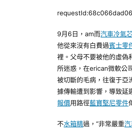
requestId:68c066dad06
9月6日，am而
汽車冷氣
他從來沒有白費過
賓士零
裡。父母不要被他的虛偽
所迷惑，在erican微
被切斷的毛病，往復于亞
據傳輸遭到影響，導致延
報價
用路徑
藍寶堅尼零件
不
水箱精
過，“非常嚴重
汽