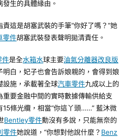
病發生的具體緣由。
德
德
系
指責這是胡塞武裝的手筆“你好了嗎？”她
車
車零件
胡塞武裝發表聲明拋清責任。
武
裝
拋
e零件
是全
水箱水
球主要
油氣分離器改良版
清
子明白，妃子也會告訴娘親的，會得到娘
責
任〉
礎設施，承載著全球
汽車零件
九成以上的
為重要金融中間的實時數據傳輸供給支
15條光纜，相當“你這丫頭……” 藍沐微
世
Bentley零件
勳沒有多說，只能無奈的
利零件
她說道，“你想對他說什麼？
Benz