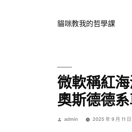
跳
至
貓咪教我的哲學課
主
要
內
容
微軟稱紅海
奧斯德德系
作
admin
2025 年 9 月 11 日
者: