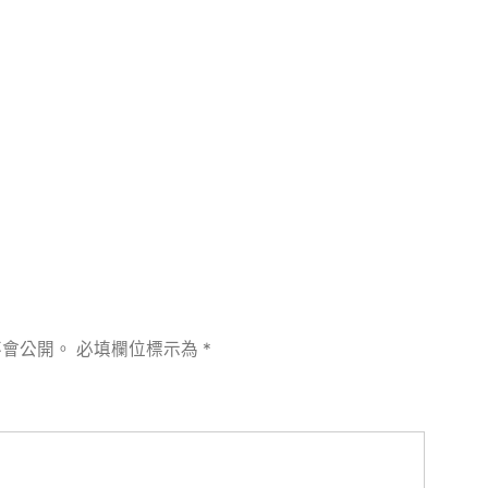
章:
不會公開。
必填欄位標示為
*