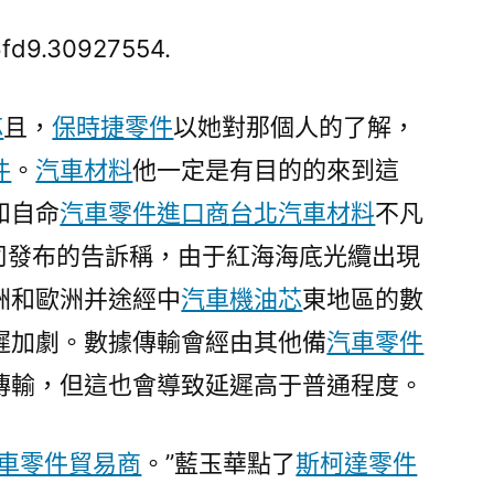
軟
稱
fd9.30927554.
紅
海
芯
且，
保時捷零件
以她對那個人的了解，
海
件
。
汽車材料
他一定是有目的的來到這
底
光
和自命
汽車零件進口商
台北汽車材料
不凡
纜
軟公司發布的告訴稱，由于紅海海底光纜出現
“被
切
洲和歐洲并途經中
汽車機油芯
東地區的數
斷”，
遲加劇。數據傳輸會經由其他備
汽車零件
胡
傳輸，但這也會導致延遲高于普通程度。
塞
OSDER
奧
車零件貿易商
。”藍玉華點了
斯柯達零件
斯