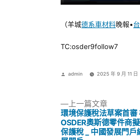
（羊城
德系車材料
晚報•
TC:osder9follow7
作
admin
2025 年 9 月 11 日
者:
下
上一篇文章
一
環境保護稅法草案首審
文
篇
OSDER奧斯德零件商
文
保護稅 _ 中國發展門