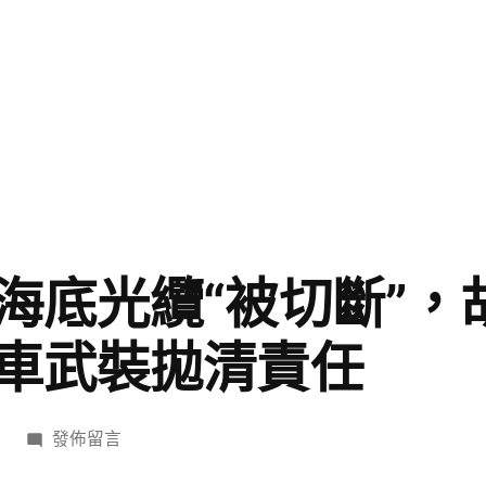
海底光纜“被切斷”，胡
車武裝拋清責任
在
發佈留言
〈微