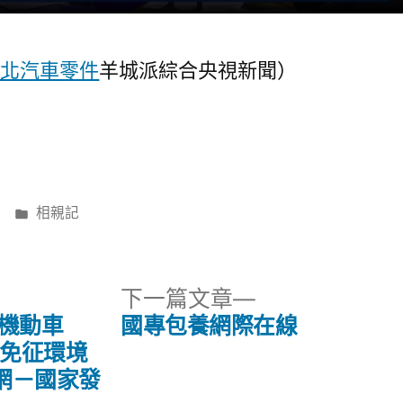
台北汽車零件
羊城派綜合央視新聞）
分
相親記
類:
下
下一篇文章
一
 機動車
國專包養網際在線
篇
擬免征環境
文
戶網－國家發