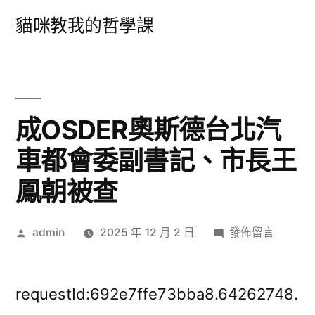
跳
貓咪教我的哲學課
至
主
要
內
成OSDER奧斯德台北汽
容
車都會委副書記、市長王
鳳朝被查
作
在
admin
2025 年 12 月 2 日
發佈留言
者:
〈成
OSDER
奧
requestId:692e7ffe73bba8.64262748.
斯