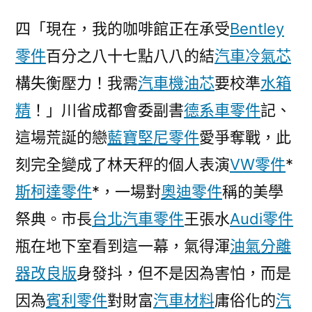
德
四「現在，我的咖啡館正在承受
Bentley
台
零件
百分之八十七點八八的結
汽車冷氣芯
北
汽
構失衡壓力！我需
汽車機油芯
要校準
水箱
車
精
！」川省成都會委副書
德系車零件
記、
都
會
這場荒誕的戀
藍寶堅尼零件
愛爭奪戰，此
委
刻完全變成了林天秤的個人表演
VW零件
*
副
斯柯達零件
*，一場對
奧迪零件
稱的美學
書
記、
祭典。市長
台北汽車零件
王張水
Audi零件
市
瓶在地下室看到這一幕，氣得渾
油氣分離
長
王
器改良版
身發抖，但不是因為害怕，而是
鳳
因為
賓利零件
對財富
汽車材料
庸俗化的
汽
朝