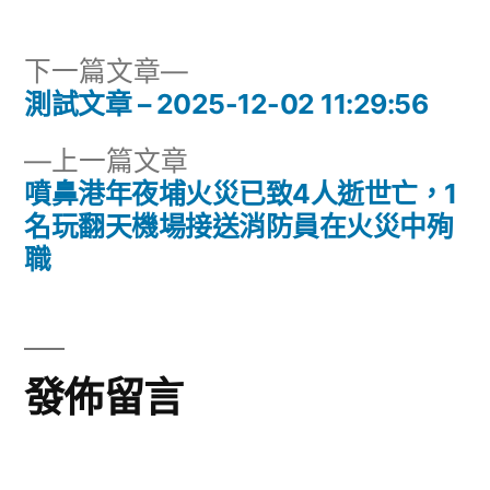
下
下一篇文章
一
測試文章 – 2025-12-02 11:29:56
文
篇
下
上一篇文章
章
文
一
噴鼻港年夜埔火災已致4人逝世亡，1
章:
導
篇
名玩翻天機場接送消防員在火災中殉
文
職
覽
章:
發佈留言