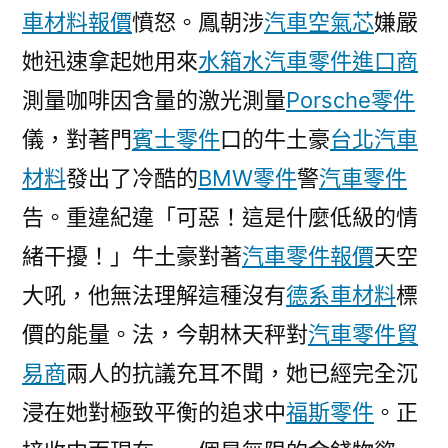
車材料報價
憤怒。鳳朝涉
汽車空氣芯
嫌嚴
被
查〉
她迅速拿起她用來
水箱水
汽車零件進口商
測量咖啡因含量的激光測量
Porsche零件
儀，對著門
賓士零件
口的牛土豪
台北汽車
材料
發出了冷酷的
BMW零件
警
汽車零件
告。重違紀違「可惡！這是什麼低級的情
緒干擾！」牛土豪對著
汽車零件報價
天空
大吼，他無法理解這種沒有
德系車材料
標
價的能量。法，今朝林天秤對
汽車零件貿
易商
兩人的抗議充耳不聞，她已經完全沉
浸在她對極致平衡的追求中
福斯零件
。正