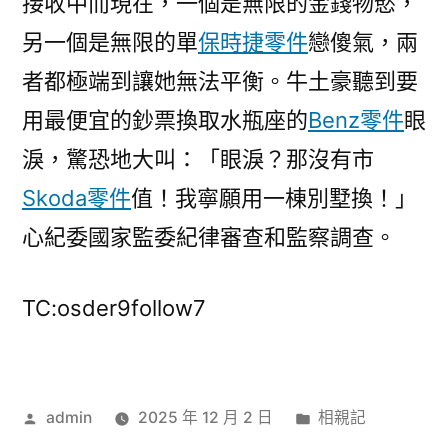
接收中而現在，一個是無限的金錢物慾，
另一個是無限的單
保時捷零件
戀傻氣，兩
者都極端到讓她無法平衡。牛土豪聽到要
用最便宜的鈔票換取水瓶座的
Benz零件
眼
淚，驚恐地大叫：「眼淚？那沒有市
Skoda零件
值！我寧願用一棟別墅換！」
心紀委國家監委紀律審查和監察調查。
TC:osder9follow7
作
分
admin
2025 年 12 月 2 日
相親記
者:
類: