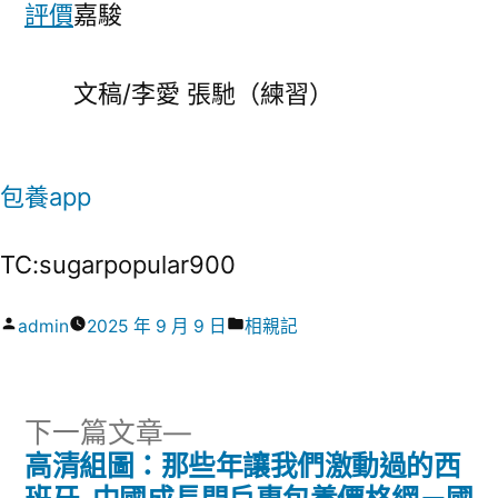
評價
嘉駿
文稿/李愛 張馳（練習）
包養app
TC:sugarpopular900
作
分
admin
2025 年 9 月 9 日
相親記
者:
類:
下
下一篇文章
一
高清組圖：那些年讓我們激動過的西
文