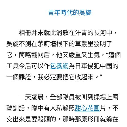
青年時代的吳旋
相冊并未就此消散在汗青的長河中，
吳旋不測在茅廁墻根下的草叢里發明了
它，簡略翻閱后，他又嚴重又生氣，“這個
工具今后可以作
包養網
為日軍侵犯中國的
一個罪證，我必定要把它收起來。”
一天凌晨，全部隊員被叫到操場上厲
聲訓話，隊中有人私躲照
甜心花園
片，不
交出來是要殺頭的，那時那原形冊就躲在