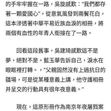
的手牢牢握在一路，吳旋感歎：“我們都存
著一顆愛國心”。從意氣風發到兩鬢花白，
這本滲透著中華平易近族血淚的相冊，將
兩個有血性的年青人銜接在了一路。
回看這段舊事，吳建琦感歎這不是
夢，絕對不是。藍玉華告訴自己，淚水在
眼眶裡打轉。，“父親固然沒有上過抗日的
疆場，可是從某種意義上講，他守護相冊
并呈交的行動具有很年夜意義。”
現在，這原形冊作為南京年夜屠戮案