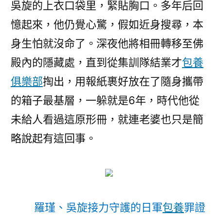
吳旋的上衣口袋里，緊貼胸口。多年后回
憶起來，他仍覺心驚，假如近身搜尋，本
身生怕就沒命了。深夜他將相冊轉移至佛
殿內的隱藏處，直到從集訓隊結業才
包養
俱樂部
掏出，用報紙裹好放在了隨身攜帶
的箱子最基層，一躲就是6年，時代他從
未給人看過這原形冊，就連老婆也只是簡
略說起有這回事。
羅瑾、吳旋接力守護的日軍
包養
罪證