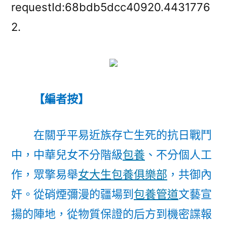
信
requestId:68bdb5dcc40920.4431776
物
2.
·
時
空
對
話
【編者按】
丨
“京
字
在關乎平易近族存亡生死的抗日戰鬥
第
中，中華兒女不分階級
包養
、不分個人工
一
作，眾擎易舉
女大生包養俱樂部
，共御內
號
證
奸。從硝煙彌漫的疆場到
包養管道
文藝宣
據”：
揚的陣地，從物質保證的后方到機密諜報
羅