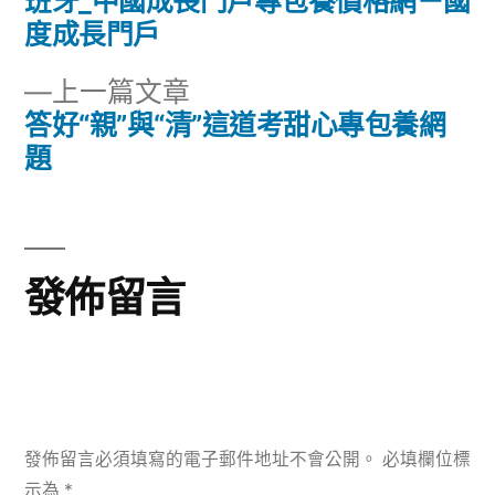
篇
班牙_中國成長門戶專包養價格網－國
章
文
度成長門戶
章:
導
下
上一篇文章
一
答好“親”與“清”這道考甜心專包養網
覽
篇
題
文
章:
發佈留言
發佈留言必須填寫的電子郵件地址不會公開。
必填欄位標
示為
*