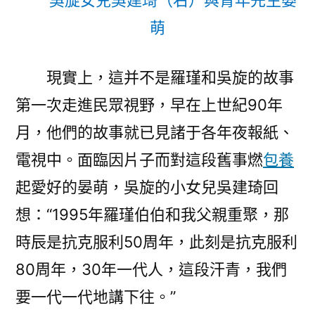
吳旋女兒吳建琦（右）與青年先生晏
萌
現實上，這并不是羅瑾和吳旋的故事
第一次走進民眾視野，早在上世紀90年
月，他們的故事就已見諸于各年夜報紙、
電視中。面臨因片子而對這段舊事燃
包養
起愛好的晏萌，吳旋的小女兒吳建琦回
想：“1995年羅瑾伯伯和我父親重聚，那
時辰是抗克服利50周年，此刻是抗克服利
80周年，30年一代人，這段汗青，我們
要一代一代地講下往。”