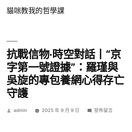
跳
貓咪教我的哲學課
至
主
要
內
抗戰信物·時空對話丨“京
容
字第一號證據”：羅瑾與
吳旋的專包養網心得存亡
守護
作
在
admin
2025 年 9 月 9 日
發佈留言
者:
〈抗
戰