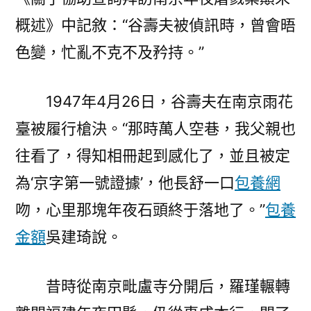
概述》中記敘：“谷壽夫被偵訊時，曾會晤
色變，忙亂不克不及矜持。”
1947年4月26日，谷壽夫在南京雨花
臺被履行槍決。“那時萬人空巷，我父親也
往看了，得知相冊起到感化了，並且被定
為‘京字第一號證據’，他長舒一口
包養網
吻，心里那塊年夜石頭終于落地了。”
包養
金額
吳建琦說。
昔時從南京毗盧寺分開后，羅瑾輾轉