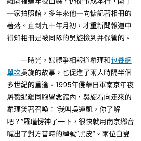
離開福建年夜田縣，仍從事成本行，開了
一家拍照館，多年來他一向惦記著相冊的
著落。直到九十年月初，才重新聞報道中
得知相冊是被同隊的吳旋撿到并保管的。
一時光，媒體爭相報道羅瑾和
包養網
單次
吳旋的故事，也促進了兩人時隔半個
多世紀的重逢。1995年侵華日軍南京年夜
屠戮遇難同胞留念館內，吳旋看向走來的
羅瑾笑著召喚：“我叫吳連凱，你了解
吧？”羅瑾愣神了一下，很快就用南京鄉音
喊出了對方昔時的綽號“黑皮”。兩位白叟