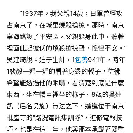
“1937年，我父親14歲，日軍曾經攻
占南京了，在城里燒殺搶掠。那時，南京
寧海路設了平安區，父親躲身此中，聽著
裡面此起彼伏的燒殺搶掠聲，惶惶不安。”
吳建琦說。迫于生計，1
包養
941年，時年
1裴毅一遍一遍的看著身邊的轎子，彷彿
希望能透過他的眼睛，看清楚到底是什麼
東西。坐在轎車裡坐的樣子。8歲的吳連
凱（后名吳旋）無法之下，進進位于南京
毗盧寺的“路況電訊集訓隊”，進修電報技
巧。也是在這一年，他與那本承載著繁重