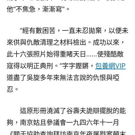
他“不焦急，漸漸寫”。
“經有數困苦，一直未忍拋棄，以便未
來供與仇敵清理之材料檢出。成功以來，
此十六張照片始得重睹天日……使殘酷敵
寇得以明正典刑。”字字鏗鏘，
包養網VIP
道盡了吳旋多年來無法言說的仇恨與啞
忍。
這原形冊澆滅了谷壽夫詭辯擺脫的能
夠，南京姑且參議會一九四六年十一月
《關于協助查詢拜訪南京年夜屠戮案顛末