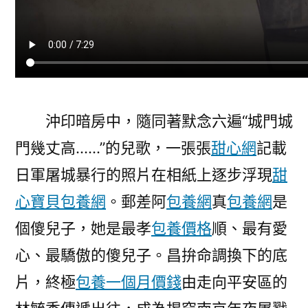
沖印暗房中，隨同著默念六遍“城門城
門幾丈高……”的兒歌，一張張
甜心網
記載
日軍屠城暴行的照片在相紙上逐步浮現
甜
心寶貝包養網
。郵差阿
包養網
真
包養網
是
個傻兒子，她是最孝
包養價格
順、最有愛
心、最驕傲的傻兒子。昌拚命調換下的底
片，終極
包養一個月價錢
由走向平安區的