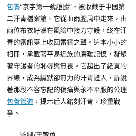
包養
“京字第一號證據”，被收藏于中國第
二汗青檔案館。它從血雨腥風中走來，由
兩位布衣好漢在風險中接力守護，終在汗
青的審訊臺上收回雷霆之聲。這本小小的
相冊，承載著平易近族的磨難記憶，凝聚
著守護者的恥辱與無畏。它超出了紙頁的
界線，成為緘默卻無力的汗青證人，訴說
著那段不容忘記的傷痛與永不平服的公理
包養管道
，提示后人銘刻汗青，珍重戰
爭。
監制/王智勇