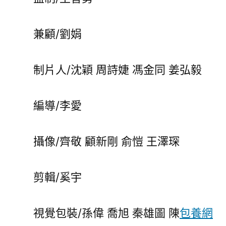
兼顧/劉娟
制片人/沈穎 周詩婕 馮金同 姜弘毅
編導/李愛
攝像/齊敬 顧新剛 俞愷 王澤琛
剪輯/奚宇
視覺包裝/孫偉 喬旭 秦雄圖 陳
包養網