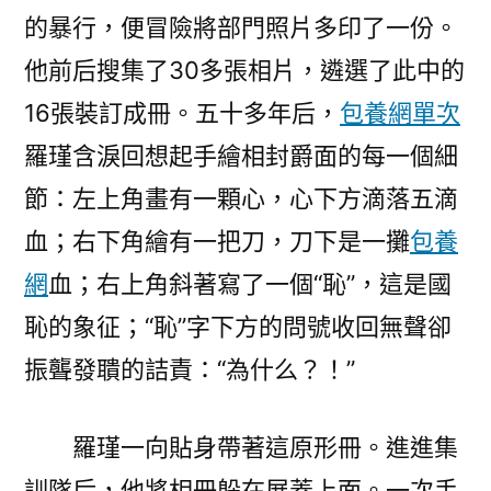
的暴行，便冒險將部門照片多印了一份。
他前后搜集了30多張相片，遴選了此中的
16張裝訂成冊。五十多年后，
包養網單次
羅瑾含淚回想起手繪相封爵面的每一個細
節：左上角畫有一顆心，心下方滴落五滴
血；右下角繪有一把刀，刀下是一攤
包養
網
血；右上角斜著寫了一個“恥”，這是國
恥的象征；“恥”字下方的問號收回無聲卻
振聾發聵的詰責：“為什么？！”
羅瑾一向貼身帶著這原形冊。進進集
訓隊后，他將相冊躲在展蓋上面。一次手