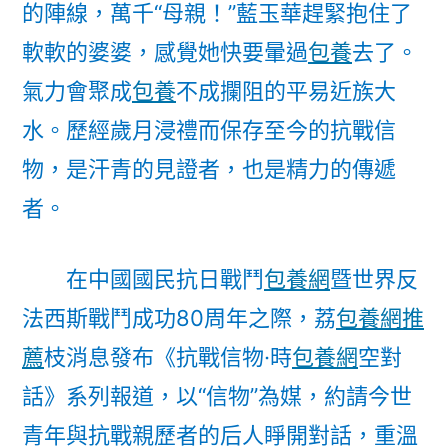
的陣線，萬千“母親！”藍玉華趕緊抱住了
瑾
與
軟軟的婆婆，感覺她快要暈過
包養
去了。
吳
氣力會聚成
包養
不成攔阻的平易近族大
旋
的
水。歷經歲月浸禮而保存至今的抗戰信
專
物，是汗青的見證者，也是精力的傳遞
包
者。
養
網
心
在中國國民抗日戰鬥
包養網
暨世界反
得
法西斯戰鬥成功80周年之際，荔
包養網推
存
亡
薦
枝消息發布《抗戰信物·時
包養網
空對
守
話》系列報道，以“信物”為媒，約請今世
護〉
青年與抗戰親歷者的后人睜開對話，重溫