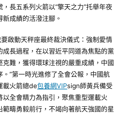
實
，長五系列火箭以“擎天之力”托舉年夜
干
得新成績的活潑注腳。
篤
行
貫
「我要啟動天秤座最終裁決儀式：強制愛情
徹
的成長過程，在以習近平同道為焦點的黨
落
堅克難，獲得環球注視的嚴重成績，中國
實
全
序。”第一時光進修了全會公報，中國航
會
載火箭總de
包養網VIP
sign師黃兵備受
精
力〉
將以全會精力為指引，聚焦重型運載火
沿範疇勇毅前行，不竭向著航天強國的星