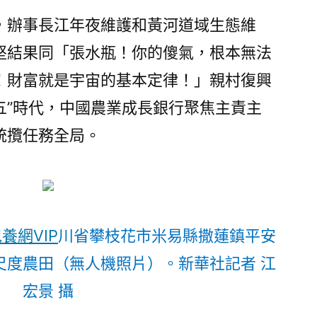
，辦事長江年夜維護和黃河道域生態維
堅結果同「張水瓶！你的傻氣，根本無法
！財富就是宇宙的基本定律！」親村復興
五”時代，中國農業成長銀行聚焦主責主
統攬任務全局。
養網VIP
川省攀枝花市米易縣撒蓮鎮平安
尺度農田（無人機照片）。新華社記者 江
宏景 攝