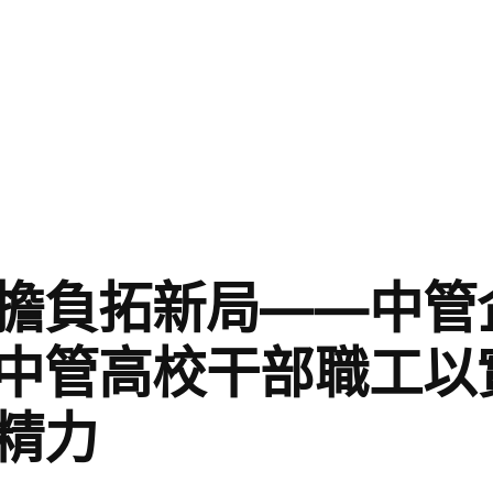
擔負拓新局——中管
中管高校干部職工以
精力