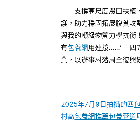
支撐高尺度農田扶植
護，助力穩固拓展脫貧攻
與我的噸級物質力學抗衡
有
包養網
用連接……“十四
業，以辦事村落周全復興
2025年7月9日拍攝的四
包
村高
包養網推薦
包養管道