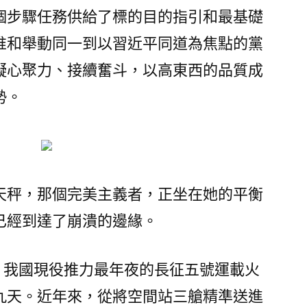
中
個步驟任務供給了標的目的指引和最基礎
管
惟和舉動同一到以習近平同道為焦點的黨
金
凝心聚力、接續奮斗，以高東西的品質成
融
企
勢。
業
和
中
管
高
天秤，那個完美主義者，正坐在她的平衡
校
已經到達了崩潰的邊緣。
干
部
職
0分，我國現役推力最年夜的長征五號運載火
工
九天。近年來，從將空間站三艙精準送進
以