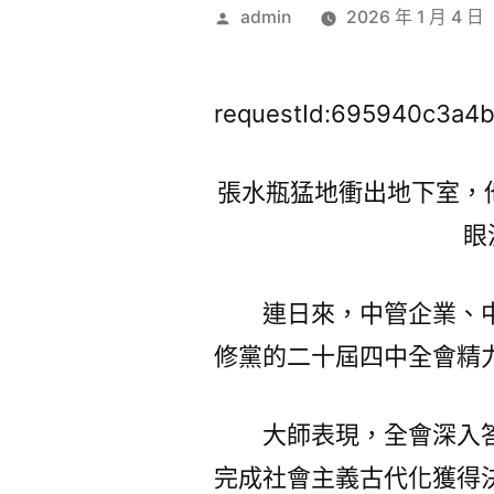
作
admin
2026 年 1 月 4 日
者:
requestId:695940c3a4b
張水瓶猛地衝出地下室，
眼
連日來，中管企業、
修黨的二十屆四中全會精
大師表現，全會深入答
完成社會主義古代化獲得