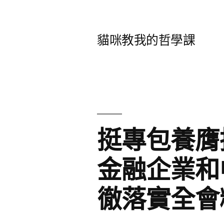
跳
至
貓咪教我的哲學課
主
要
內
容
挺專包養膺
金融企業和
徹落實全會