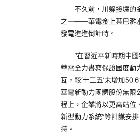
不久前，川躲接壤的
之一——華電金上葉巴灘
發電進進倒計時。
“在習近平新時期中
華電全力書寫保證國度動力
瓦，較‘十三五’末增加50
華電新動力團體股份無限
程上，企業將以更高站位
新型動力系統”等計謀安
持。