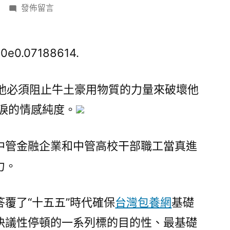
在
發佈留言
〈挺
專
包
0e0.07188614.
養
膺
他必須阻止牛土豪用物質的力量來破壞他
擔
淚的情感純度。
負
拓
新
中管金融企業和中管高校干部職工當真進
局
力。
——
中
管
覆了“十五五”時代確保
台灣包養網
基礎
企
決議性停頓的一系列標的目的性、最基礎
業、