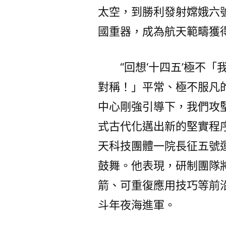
太空，到勝利發射嫦娥六號
國重器，成為航天範疇獲
“回想‘十四五’極不
對稱！」平常、極不服凡
中心剛強引導下，我們攻
式古代化邁出新的堅實程
天科技團體一院長征五號運
鼓舞。他表現，研制團隊
箭、可重復應用技巧等前
斗年夜海進軍。