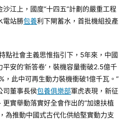
金沙江上，國度“十四五”計劃的嚴重工程
水電站勝
包養
利下閘蓄水，首批機組投產
國特點社會主義思惟指引下，5年來，中國
平安的‘新答卷’，裝機容量衝破2.5億千
.6%，此中可再生動力裝機衝破1億千瓦。”
公司董事長侯
包養俱樂部
軍虎表現，新征
、更實舉動落實好全會作出的“加速扶植
排，為推動中國式古代化供給堅實動力支