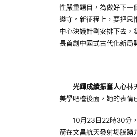
性嚴重題目，為做好下一
遵守。新征程上，要把思
中心決議計劃安排下去，
長首創中國式古代化新局
光輝成績振奮人心
林
美學吧檯後面，她的表情
10月23日22時3
箭在文昌航天發射場騰踴