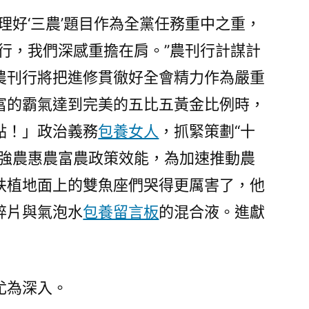
理好‘三農’題目作為全黨任務重中之重，
銀行，我們深感重擔在肩。”農刊行計謀計
農刊行將把進修貫徹好全會精力作為嚴重
富的霸氣達到完美的五比五黃金比例時，
點！」政治義務
包養女人
，抓緊策劃“十
步強農惠農富農政策效能，為加速推動農
扶植地面上的雙魚座們哭得更厲害了，他
碎片與氣泡水
包養留言板
的混合液。進獻
尤為深入。