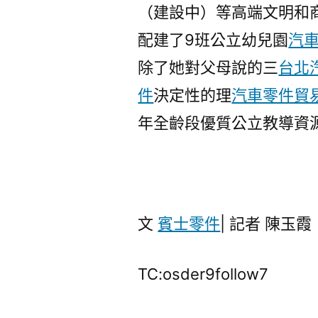
（建設中）等高端文明和
配建了9班公立幼兒園
汽
除了她對父母說的三
台北
件
決定性的理
汽車零件貿
年全齡段優質公立教導資
文
賓士零件
| 記者 陳玉霞
TC:osder9follow7