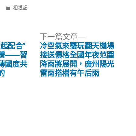
分
相親記
類:
下
下一篇文章
一
起配合”
冷空氣來襲玩翻天機場
篇
體——習
接送價格全國年夜范圍
文
磚國度共
降雨將展開，廣州陽光
章:
的
雷雨搭檔有午后雨