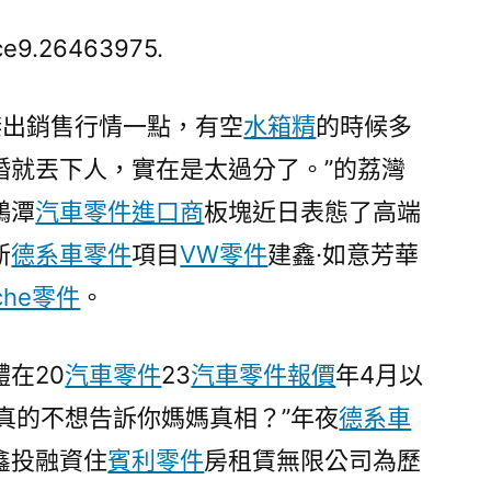
攻
“金
ce9.26463975.
九”
廣
傑出銷售行情一點，有空
水箱精
的時候多
州
婚就丟下人，實在是太過分了。”的荔灣
OSDER
奧
鵝潭
汽車零件進口商
板塊近日表態了高端
斯
新
德系車零件
項目
VW零件
建鑫·如意芳華
德
台
sche零件
。
北
汽
在20
汽車零件
23
汽車零件報價
年4月以
車
荔
你真的不想告訴你媽媽真相？”年夜
德系車
灣
鑫投融資住
賓利零件
房租賃無限公司為歷
樓