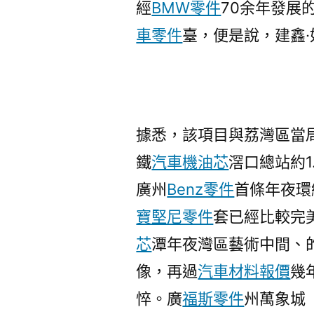
經
BMW零件
70余年發展
車零件
臺，便是說，建鑫
據悉，該項目與荔灣區當
鐵
汽車機油芯
滘口總站約1
廣州
Benz零件
首條年夜環
寶堅尼零件
套已經比較完
芯
潭年夜灣區藝術中間、
像，再過
汽車材料報價
幾
悴。廣
福斯零件
州萬象城