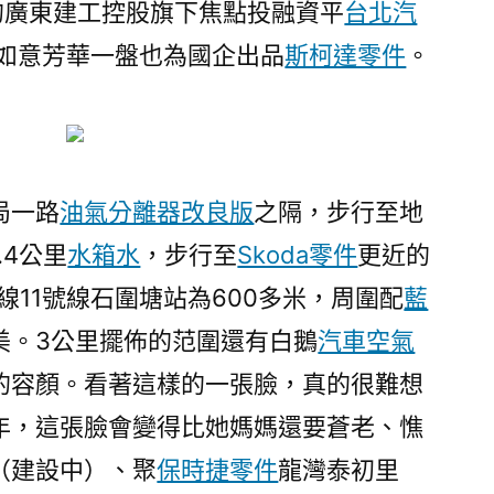
的廣東建工控股旗下焦點投融資平
台北汽
市
再
·如意芳華一盤也為國企出品
斯柯達零件
。
上
新，
吹
風
價
局一路
油氣分離器改良版
之隔，步行至地
“4
.4公里
水箱水
，步行至
Skoda零件
更近的
萬
字
線11號線石圍塘站為600多米，周圍配
藍
頭”〉
美。3公里擺佈的范圍還有白鵝
汽車空氣
的容顏。看著這樣的一張臉，真的很難想
年，這張臉會變得比她媽媽還要蒼老、憔
（建設中）、聚
保時捷零件
龍灣泰初里