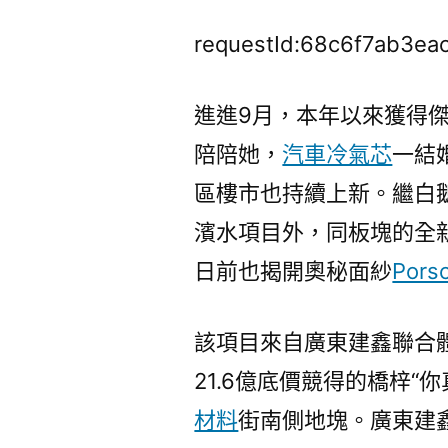
requestId:68c6f7ab3ea
進進9月，本年以來獲得
陪陪她，
汽車冷氣芯
一結
區樓市也持續上新。繼白
濱水項目外，同板塊的全
日前也揭開奧秘面紗
Por
該項目來自廣東建鑫聯合體
21.6億底價競得的橋梓“
材料
街南側地塊。廣東建