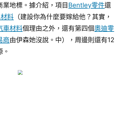
商業地標。據介紹，項目
Bentley零件
還
車材料
（建設你為什麼要嫁給他？其實，
汽車材料
個理由之外，還有第四個
奧迪零
易商
由伊森她沒說。中），周邊則還有12
源。