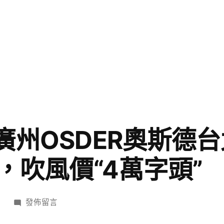
”廣州OSDER奧斯德
，吹風價“4萬字頭”
在
日
發佈留言
〈搶