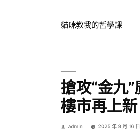
跳
至
貓咪教我的哲學課
主
要
內
容
搶攻“金九
樓市再上新
作
admin
2025 年 9 月 16 
者: