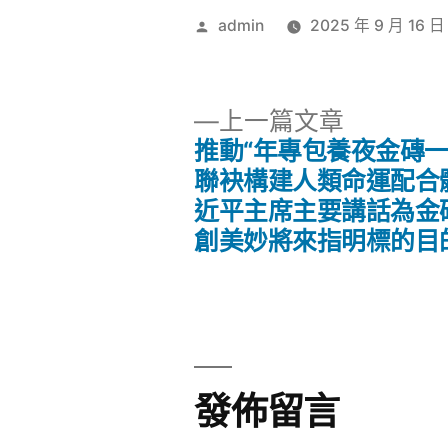
作
admin
2025 年 9 月 16 日
者:
下
上一篇文章
一
推動“年專包養夜金磚一
文
篇
聯袂構建人類命運配合
文
近平主席主要講話為金
章
章:
創美妙將來指明標的目
導
覽
發佈留言