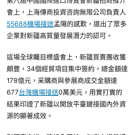
第八屆中國國際進口博覽會新疆招商推介
會上，上海傳商投資咨詢無限公司負責人
55688機場接送
孟陽的感歎，道出了眾多
企業對新疆高質量發展潛力的認可。
這場全球矚目標盛會上，新疆買賣團收獲
頗豐，34個經貿項目集中簽約，總金額達
178億元，采購商與參展商成交金額達
677
台灣機場接送
0萬美元，用實打實的
結果印證了新疆以開放平臺鏈接國內外資
源的顯著成效。