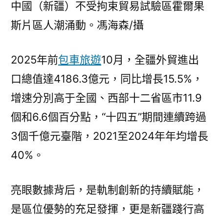
中國（新疆）不受拘束貿易試驗區霍爾果
斯片區人潮涌動。馮海森/攝
2025年前
包車旅遊
10月，全疆外貿進出
口總值達4186.3億元，同比增長15.5%，
增速分別高于全國、西部十二省區市11.9
個和6.6個百分點，“十四五”期間連續跨過
3個千億元臺階，2021至2024年年均增長
40%。
亮眼數據背后，是軌制創新的持續賦能，
是區位優勢的充足發揮，更是新疆踐行高