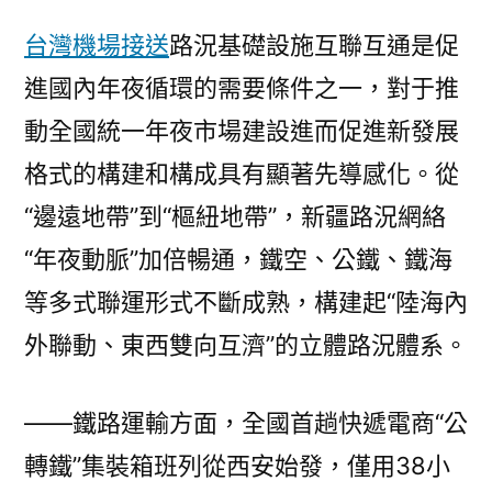
台灣機場接送
路況基礎設施互聯互通是促
進國內年夜循環的需要條件之一，對于推
動全國統一年夜市場建設進而促進新發展
格式的構建和構成具有顯著先導感化。從
“邊遠地帶”到“樞紐地帶”，新疆路況網絡
“年夜動脈”加倍暢通，鐵空、公鐵、鐵海
等多式聯運形式不斷成熟，構建起“陸海內
外聯動、東西雙向互濟”的立體路況體系。
——鐵路運輸方面，全國首趟快遞電商“公
轉鐵”集裝箱班列從西安始發，僅用38小