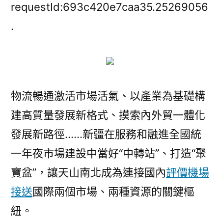
年
requestId:693c420e7caa35.25269056
夜
.
市
場
服
務
雙
物流暢通激活市場活氣、以產業為基礎構
循
建高質量發展新格式、摸索內外貿一體化
環
——
發展新路徑……新疆在服務和融進全國統
新
一年夜市場建設中當好“中轉站”、打造“聚
疆
服
寶盆”，讓天山南北成為連接國內
評價機場
務
接送
國際兩個市場、兩種資源的關鍵樞
和
紐。
主