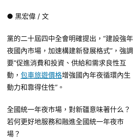
動
玩
● 黑宏偉 / 文
翻
天
黨的二十屆四中全會明確提出，“建設強年
飯
店
夜國內市場，加速構建新發展格式”，強調
機
要“促進消費和投資、供給和需求良性互
場
接
動，
包車旅遊價格
增強國內年夜循環內生
送
動力和靠得住性”。
融
進
全
全國統一年夜市場，對新疆意味著什么？
國
若何更好地服務和融進全國統一年夜市
統
場？
一