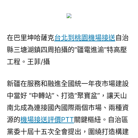
年
夜
市
場
在巴里坤哈薩克
台北到桃園機場接送
自治
建
設
縣三塘湖鎮四周拍攝的“疆電進渝”特高壓
綜
工程。王菲/攝
述〉
新疆在服務和融進全國統一年夜市場建設
中當好 “中轉站”、打造“聚寶盆”，讓天山
南北成為連接國內國際兩個市場、兩種資
源的
機場接送評價PTT
關鍵樞紐。自治區
黨委十屆十五次全會提出，圍繞打造構建