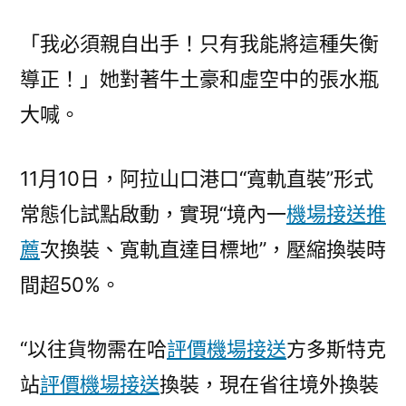
「我必須親自出手！只有我能將這種失衡
導正！」她對著牛土豪和虛空中的張水瓶
大喊。
11月10日，阿拉山口港口“寬軌直裝”形式
常態化試點啟動，實現“境內一
機場接送推
薦
次換裝、寬軌直達目標地”，壓縮換裝時
間超50%。
“以往貨物需在哈
評價機場接送
方多斯特克
站
評價機場接送
換裝，現在省往境外換裝