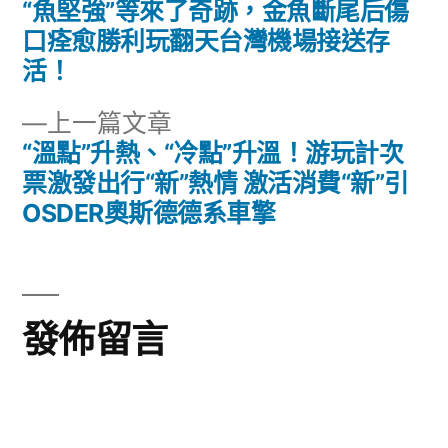
一
“魚堅強”等來了奇跡，金魚斷尾后傷
文
篇
口痊愈勝利玩翻天台灣機場接送存
章
文
活！
章:
導
下
上一篇文章
一
“溫點”升熱、“冷點”升溫！游玩計次
覽
篇
票激發出行“新”熱情 激活消費“新”引
文
OSDER奧斯德德系車擎
章:
發佈留言