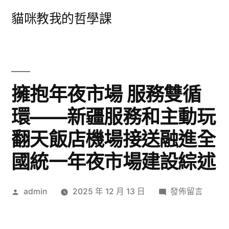
跳
貓咪教我的哲學課
至
主
要
內
擁抱年夜市場 服務雙循
容
環——新疆服務和主動玩
翻天飯店機場接送融進全
國統一年夜市場建設綜述
作
在
admin
2025 年 12 月 13 日
發佈留言
者:
〈擁
抱