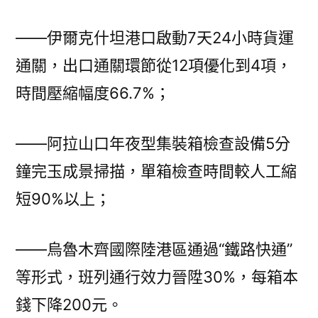
——伊爾克什坦港口啟動7天24小時貨運
通關，出口通關環節從12項優化到4項，
時間壓縮幅度66.7%；
——阿拉山口年夜型集裝箱檢查設備5分
鐘完玉成景掃描，單箱檢查時間較人工縮
短90%以上；
——烏魯木齊國際陸港區通過“鐵路快通”
等形式，班列通行效力晉陞30%，每箱本
錢下降200元。