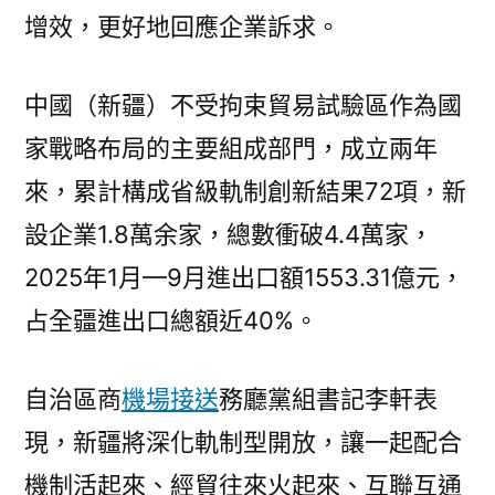
增效，更好地回應企業訴求。
中國（新疆）不受拘束貿易試驗區作為國
家戰略布局的主要組成部門，成立兩年
來，累計構成省級軌制創新結果72項，新
設企業1.8萬余家，總數衝破4.4萬家，
2025年1月—9月進出口額1553.31億元，
占全疆進出口總額近40%。
自治區商
機場接送
務廳黨組書記李軒表
現，新疆將深化軌制型開放，讓一起配合
機制活起來、經貿往來火起來、互聯互通