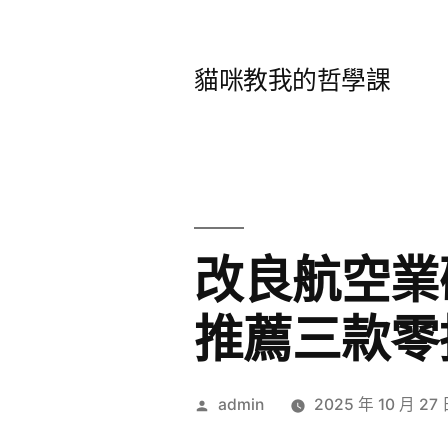
跳
至
貓咪教我的哲學課
主
要
內
容
改良航空業
推薦三款零
作
admin
2025 年 10 月 27
者: