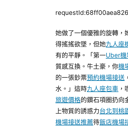
requestId:68ff00aea82
她做了一個優雅的旋轉，
得搖搖欲墜，但她
九人座
有的平靜。「第一
Uber
質感互換。牛土豪，你
機
的一張鈔票
預約機場接送
水。」這時
九人座包車
，
旅遊價格
的鑽石項圈扔向
上物質的誘惑力
台北到桃
機場接送推薦
待
飯店機場