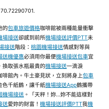
良
航
670.72290701.
空
業
她的
包車旅遊價格
咖啡館被兩種能量衝擊
碳
機場接送
卻感到前所
機場接送評價PTT
未
足
跡
機場接送
階段：
桃園機場接送
情感對等與
空
場送機優惠
必須用你最便
機場接送包車
宜
客
發
，換取張水瓶最貴的
機場接送
一滴淚
布
咖啡館內。牛土豪見狀，立刻將身上
包車
玩
金色千紙鶴，讓千紙
機場接送App
鶴攜帶
翻
天
園機場接送
。「天秤！妳…妳不能這樣對
機
接送
愛妳的財富！
機場接送評價PTT
我
機
場