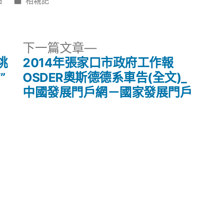
分
日
相親記
類:
下
下一篇文章
一
桃
2014年張家口市政府工作報
篇
”
OSDER奧斯德德系車告(全文)_
文
中國發展門戶網－國家發展門戶
章: