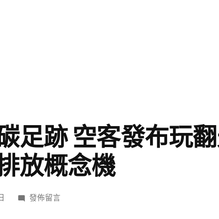
碳足跡 空客發布玩
排放概念機
在
 日
發佈留言
〈改