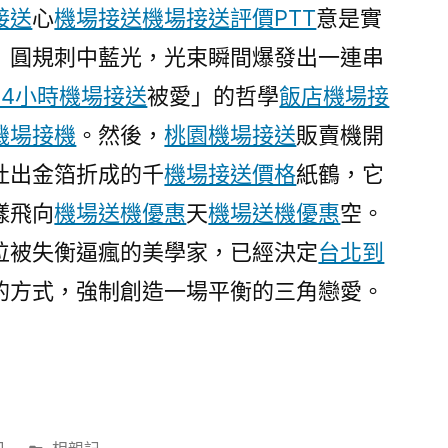
接
接送
心
機場接送
機場接送評價PTT
意是實
送
」圓規刺中藍光，光束瞬間爆發出一連串
推
24小時機場接送
被愛」的哲學
飯店機場接
薦
三
機場接機
。然後，
桃園機場接送
販賣機開
款
吐出金箔折成的千
機場接送價格
紙鶴，它
零
排
樣飛向
機場送機優惠
天
機場送機優惠
空。
放
位被失衡逼瘋的美學家，已經決定
台北到
概
的方式，強制創造一場平衡的三角戀愛。
念
機〉