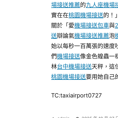
場接送推薦
的
九人座機場
實在在
桃園機場接送
的！
關於「愛
機場接送包車
與
送
辯論氣
機場接送推薦
泡
始以每秒一百萬張的速度
們
機場接送
像金色蝗蟲一
林
台中機場接送
天秤，這
桃園機場接送
要用她自己
TC:taxiairport0727