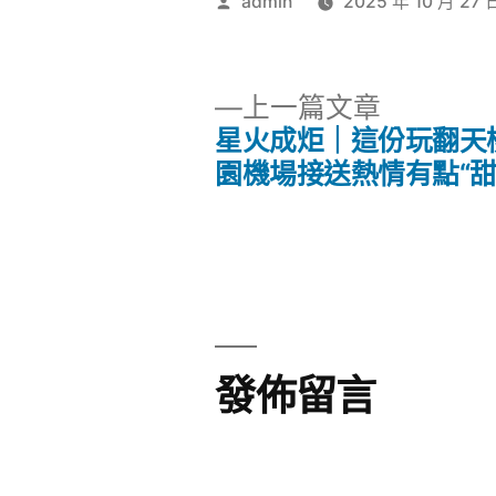
作
admin
2025 年 10 月 27 
者:
下
上一篇文章
一
星火成炬｜這份玩翻天
文
篇
園機場接送熱情有點“甜
文
章
章:
導
覽
發佈留言