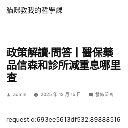
跳
貓咪教我的哲學課
至
主
要
內
政策解讀·問答丨醫保藥
容
品信森和診所減重息哪里
查
作
在
admin
2025 年 12 月 15 日
發佈留言
者:
〈政
策
解
requestId:693ee5613df532.89888516
讀