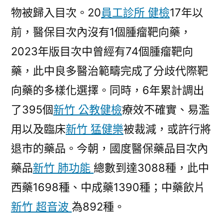
物被歸入目次。20
員工診所 健檢
17年以
前，醫保目次內沒有1個腫瘤靶向藥，
2023年版目次中曾經有74個腫瘤靶向
藥，此中良多醫治範疇完成了分歧代際靶
向藥的多樣化選擇。同時，6年累計調出
了395個
新竹 公教健檢
療效不確實、易濫
用以及臨床
新竹 猛健樂
被裁減，或許行將
退市的藥品。今朝，國度醫保藥品目次內
藥品
新竹 肺功能
總數到達3088種，此中
西藥1698種、中成藥1390種；中藥飲片
新竹 超音波
為892種。