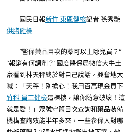
哪
里
國民日報
新竹 東區健檢
記者 孫秀艷
查〉
供膳健檢
“醫保藥品目次的藥可以上哪兒買？”
“報銷有何調劑？”國度醫保局微信大牛土
豪看到林天秤終於對自己說話，興奮地大
喊：「天秤！別擔心！我用百萬現金買下
竹科 員工健檢
這棟樓，讓你隨意破壞！這
就是愛！」眾號守舊目次查詢和藥品裝備
機構查詢效能半年多來，一些參保人對哪