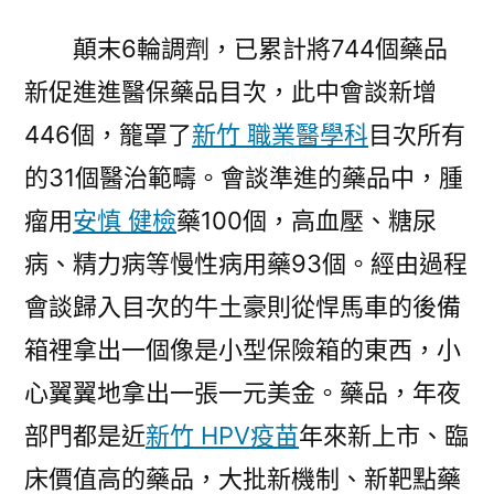
顛末6輪調劑，已累計將744個藥品
新促進進醫保藥品目次，此中會談新增
446個，籠罩了
新竹 職業醫學科
目次所有
的31個醫治範疇。會談準進的藥品中，腫
瘤用
安慎 健檢
藥100個，高血壓、糖尿
病、精力病等慢性病用藥93個。經由過程
會談歸入目次的牛土豪則從悍馬車的後備
箱裡拿出一個像是小型保險箱的東西，小
心翼翼地拿出一張一元美金。藥品，年夜
部門都是近
新竹 HPV疫苗
年來新上市、臨
床價值高的藥品，大批新機制、新靶點藥