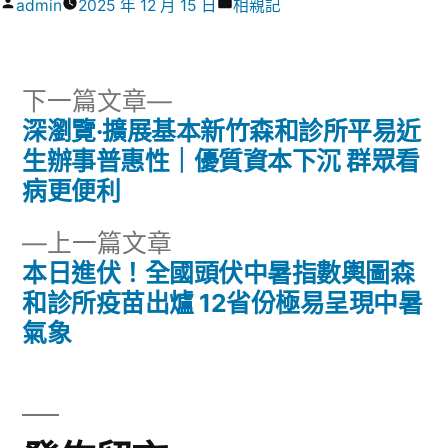
作
分
admin
2025 年 12 月 15 日
相親記
者:
類:
下
下一篇文章
一
深瀏覽·擴展基本新竹森和診所平易近
文
篇
生辦事普惠性｜優質資本下沉 群眾看
章
文
病更便利
章:
導
下
上一篇文章
一
本日進伏！全國頭伏中暑指數輿圖森
覽
篇
和診所疫苗出爐 12省份極易呈現中暑
文
氣象
章: