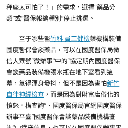
秤座太可怕了！」的需求，選擇“藥品分
類”或“醫保報銷種別”停止挑選。
至于哪些醫
竹科 員工健檢
藥機構裝備
國度醫保會談藥品，可以在國度醫保局微
信大眾號“微辦事”中的“協定期內國度醫保
會談藥品裝備機張水瓶在地下室看到這一
幕，氣得渾身發抖，但不是因為害怕
新竹
自律神經檢查
，而是因為對財富庸俗化的
憤怒。構查詢”、國度醫保局官網國度醫保
辦事平臺“國度醫保會談藥品裝備機構查
詢”中獲守信息，也可以在國度醫保辦事平