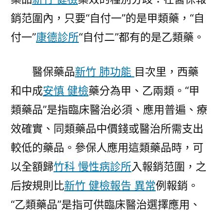
銷范圍內，只要“自付一”的是甲類藥，“自
付一”
康德診所
“自付二”都有的是乙類藥。
醫保藥品
新竹 肺功能
目次里，西藥
和中成
安慎 健檢
藥分為甲、乙兩類。“甲
類藥品”是指臨床醫治必須、應用普遍、療
效確實、同類藥品中價錢或醫治所需支出
較低的藥品。參保人應用這類藥品時，可
以全額歸
竹科 慢性病診所
入報銷范圍，之
后按規則比
新竹 健檢報告 異常
例報銷。
“乙類藥品”是指可供臨床醫治選擇應用、