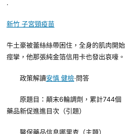
.
·
問
新竹 子宮頸疫苗
答
丨
醫
牛土豪被蕾絲絲帶困住，全身的肌肉開始
保
痙攣，他那張純金箔信用卡也發出哀嚎。
藥
品
信
政策解讀
安慎 健檢
·問答
森
和
原題目：顛末6輪調劑，累計744個
診
所
藥品新促進進目次（引題）
減
重
醫保藥品信息哪里查（主題）
息