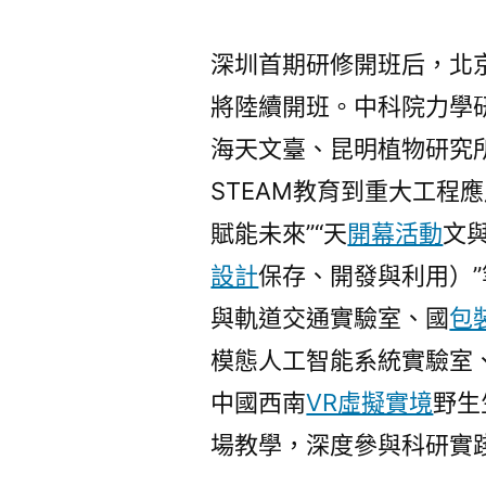
深圳首期研修開班后，北
將陸續開班。中科院力學
海天文臺、昆明植物研究
STEAM教育到重大工程應
賦能未來”“天
開幕活動
文
設計
保存、開發與利用）
與軌道交通實驗室、國
包
模態人工智能系統實驗室、
中國西南
VR虛擬實境
野生
場教學，深度參與科研實