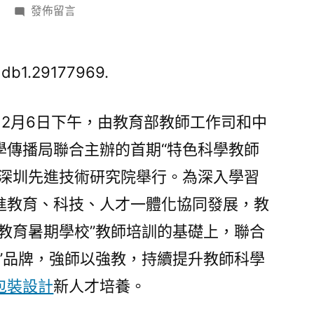
在
發佈留言
〈教
育
部
db1.29177969.
與
中
 2月6日下午，由教育部教師工作司和中
科
學傳播局聯合主辦的首期“特色科學教師
院
聯
院深圳先進技術研究院舉行。為深入學習
合
進教育、科技、人才一體化協同發展，教
項
目
教育暑期學校”教師培訓的基礎上，聯合
“08
”品牌，強師以強教，持續提升教師科學
靠
包裝設計
新人才培養。
設
計