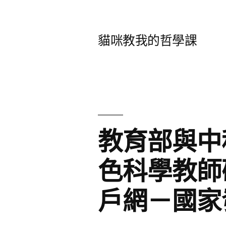
跳
至
貓咪教我的哲學課
主
要
內
容
教育部與中
色科學教師
戶網－國家