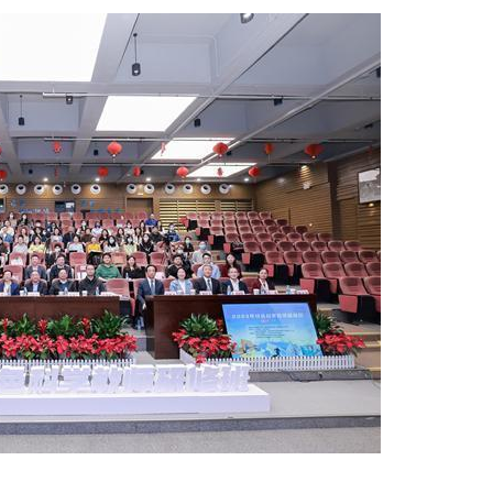
廣
告
特
色
科
學
教
師
研
修
班”
第
一
期
開
班