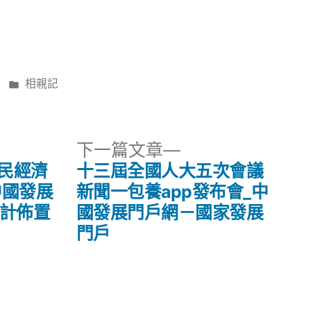
分
相親記
類:
下
下一篇文章
一
國民經濟
十三屆全國人大五次會議
篇
中國發展
新聞一包養app發布會_中
文
設計佈置
國發展門戶網－國家發展
章:
門戶