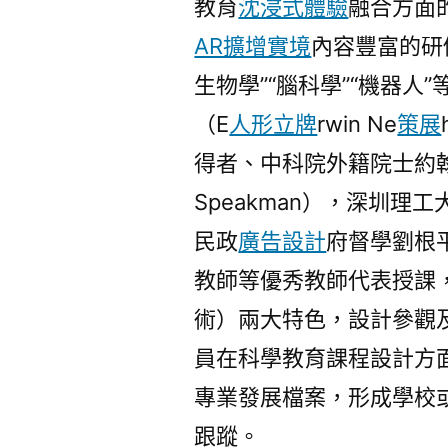
教育
沈浸式體驗
融合方面
AR擴增實境
內容豐富的研修
生物學”“腦科學”“機器人
（E
人形立牌
rwin Ne
策展
得者、中科院外籍院士約翰·羅
Speakman），深圳
民政
廣告設計
府督學劉根
教師等優秀教師代表授課
術）兩大特色，設計參觀
員在科學教育課程設計方
專業發展檔案，形成學校
跟蹤。