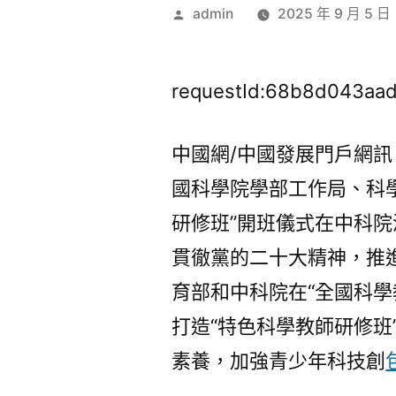
作
admin
2025 年 9 月 5 日
者:
requestId:68b8d043aad
中國網/中國發展門戶網訊
國科學院學部工作局、科
研修班”開班儀式在中科
貫徹黨的二十大精神，推
育部和中科院在“全國科學
打造“特色科學教師研修班
素養，加強青少年科技創