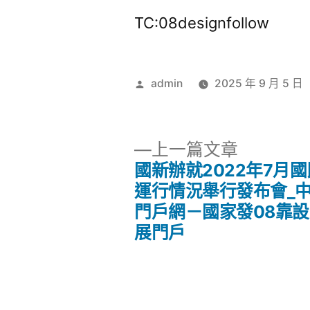
TC:08designfollow
作
admin
2025 年 9 月 5 日
者:
下
上一篇文章
一
國新辦就2022年7月
文
篇
運行情況舉行發布會_
文
門戶網－國家發08靠
章
章:
展門戶
導