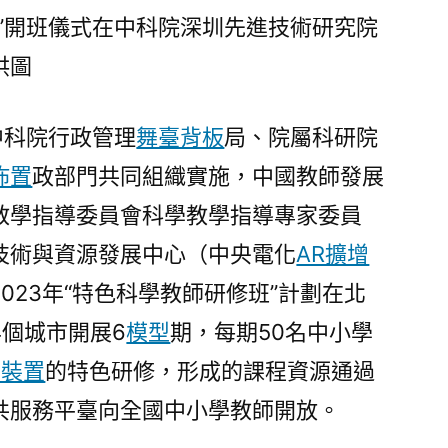
_
”開班儀式在中科院深圳先進技術研究院
中
供圖
國
發
展
中科院行政管理
舞臺背板
局、院屬科研院
門
佈置
政部門共同組織實施，中國教師發展
戶
網
教學指導委員會科學教學指導專家委員
－
技術與資源發展中心（中央電化
AR擴增
國
023年“特色科學教師研修班”計劃在北
家
發
個城市開展6
模型
期，每期50名中小學
展
動裝置
的特色研修，形成的課程資源通過
門
共服務平臺向全國中小學教師開放。
戶〉