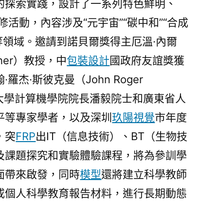
的探索實踐，設計了一系列特色鮮明、
活動，內容涉及“元宇宙”“碳中和”“合成
”等領域。邀請到諾貝爾獎得主厄溫·內爾
her）教授，中
包裝設計
國政府友誼獎獲
杰·斯彼克曼（John Roger
理工大學計算機學院院長潘毅院士和廣東省人
平等專家學者，以及深圳
玖陽視覺
市年度
，突
FRP
出IT（信息技術）、BT（生物技
及課題探究和實驗體驗課程，將為參訓學
面帶來啟發，同時
模型
還將建立科學教師
或個人科學教育報告材料，進行長期動態